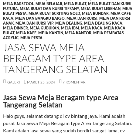
MEJA BARSTOOL
,
MEJA BELAJAR
,
MEJA BULAT
,
MEJA BULAT DAN KURSI
FUTURA
,
MEJA BULAT DAN KURSI TIFFANY
,
MEJA BULAT LESEHAN
,
MEJA
BULAT PESTA
,
MEJA BULAT SCRITING GOLD
,
MEJA BUNDAR
,
MEJA CAFE
KACA
,
MEJA DAN BANGKU BAKSO
,
MEJA DAN KURSI
,
MEJA DAN KURSI
ANAK
,
MEJA DAN KURSI VIP
,
MEJA DEALING
,
MEJA DEALING KACA
,
MEJA DINNER
,
MEJA GUBUKAN
,
MEJA IBM
,
MEJA KACA
,
MEJA KACA
BULAT
,
MEJA KAFE
,
MEJA KANTIN
,
MEJA KANTOR
,
MEJA PEMBATAS
ACRYLIC
,
MEJA PESTA
JASA SEWA MEJA
BERAGAM TYPE AREA
TANGERANG SELATAN
GALERI
MARET 25, 2024
7 KOMENTAR
Jasa Sewa Meja Beragam type Area
Tangerang Selatan
Halo guys, selamat datang di cv bintang jaya. Kami adalah
pusat Jasa Sewa Meja Beragam type Area Tangerang Selatan.
Kami adalah jasa sewa yang sudah berdiri sangat lama, cv