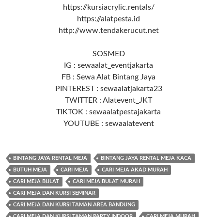
https://kursiacrylic.rentals/
https://alatpesta.id
http://www.tendakerucut.net
SOSMED
IG : sewaalat_eventjakarta
FB : Sewa Alat Bintang Jaya
PINTEREST : sewaalatjakarta23
TWITTER : Alatevent_JKT
TIKTOK : sewaalatpestajakarta
YOUTUBE : sewaalatevent
BINTANG JAYA RENTAL MEJA
BINTANG JAYA RENTAL MEJA KACA
BUTUH MEJA
CARI MEJA
CARI MEJA AKAD MURAH
CARI MEJA BULAT
CARI MEJA BULAT MURAH
CARI MEJA DAN KURSI SEMINAR
CARI MEJA DAN KURSI TAMAN AREA BANDUNG
CARI MEJA DAN KURSI TAMAN PARTY INDOOR
CARI MEJA MURAH