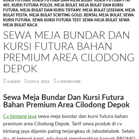
KURSI FUTURA
,
KURSI FUTURA DAN MEJA BULAT
,
KURSI FUTURA FTR-
405
,
KURSI FUTURA POLOS
,
MEJA BULAT
,
MEJA BULAT DAN KURSI
FUTURA
,
MEJA BULAT DAN KURSI TIFFANY
,
MEJA BULAT LESEHAN
,
MEJA
BULAT PESTA
,
MEJA BULAT SCRITING GOLD
,
RENTAL MEJA BULAT
,
SEWA
KURSI FUTURA
,
SEWA KURSI FUTURA TEST
,
SEWA MEJA BULAT
,
SEWA
MEJA BULAT KACA
SEWA MEJA BUNDAR DAN
KURSI FUTURA BAHAN
PREMIUM AREA CILODONG
DEPOK
GALERI
JUNI 6, 2024
2 KOMENTAR
Sewa Meja Bundar Dan Kursi Futura
Bahan Premium Area Cilodong Depok
Cv bintang jaya
sewa meja bundar dan kursi futura bahan
premium area Cilodong Depok. Tarif sewa produk di cv
bintang jaya dijamin paling terjangkau di Jabodetabek. Selain
itu, di tempat kami, ada dapat mendapatkan banyak PROMO