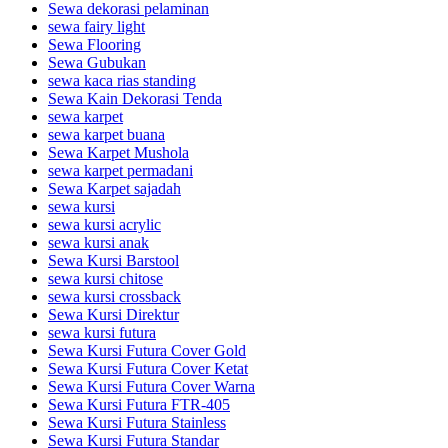
Sewa dekorasi pelaminan
sewa fairy light
Sewa Flooring
Sewa Gubukan
sewa kaca rias standing
Sewa Kain Dekorasi Tenda
sewa karpet
sewa karpet buana
Sewa Karpet Mushola
sewa karpet permadani
Sewa Karpet sajadah
sewa kursi
sewa kursi acrylic
sewa kursi anak
Sewa Kursi Barstool
sewa kursi chitose
sewa kursi crossback
Sewa Kursi Direktur
sewa kursi futura
Sewa Kursi Futura Cover Gold
Sewa Kursi Futura Cover Ketat
Sewa Kursi Futura Cover Warna
Sewa Kursi Futura FTR-405
Sewa Kursi Futura Stainless
Sewa Kursi Futura Standar