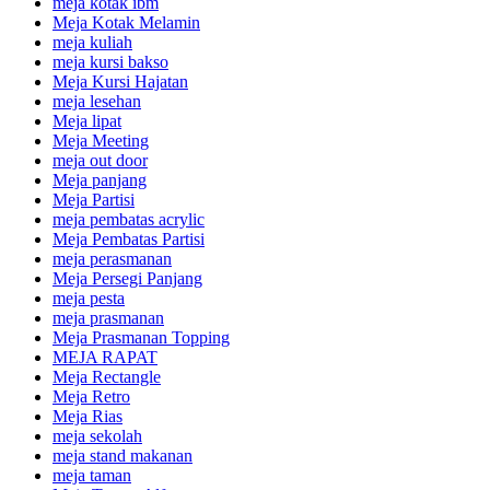
meja kotak ibm
Meja Kotak Melamin
meja kuliah
meja kursi bakso
Meja Kursi Hajatan
meja lesehan
Meja lipat
Meja Meeting
meja out door
Meja panjang
Meja Partisi
meja pembatas acrylic
Meja Pembatas Partisi
meja perasmanan
Meja Persegi Panjang
meja pesta
meja prasmanan
Meja Prasmanan Topping
MEJA RAPAT
Meja Rectangle
Meja Retro
Meja Rias
meja sekolah
meja stand makanan
meja taman