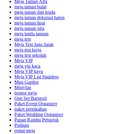
Meja Taman Alfa
meja taman bulat
meja taman dan tenda
meja taman dekorasi balon
meja taman lipat
meja taman xtra
meja tanda tangan
meja test
Meja Test Jaga Jarak
meja test kerja
meja test sekolah
Meja VIP
meja vip kaca
Meja VIP kayu
Meja VIP List Stainless
Mini Garden
Mistyfan
nomor meja
One Set Barstool
Paket Event Organizer
paket pernikahan
Paket Wedding Organizer
Papan Rambu Petunjuk
Podium
rental meja