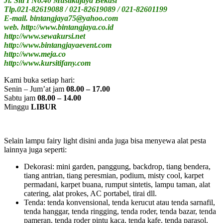
Jl. Siti I No.40 Mustikajaya Bekasi
Tlp.021-82619088 / 021-82619089 / 021-82601199
E-mail. bintangjaya75@yahoo.com
web. http://www.bintangjaya.co.id
http://www.sewakursi.net
http://www.bintangjayaevent.com
http://www.meja.co
http://www.kursitifany.com
Kami buka setiap hari:
Senin – Jum’at jam
08.00 – 17.00
Sabtu jam
08.00 – 14.00
Minggu
LIBUR
Selain lampu fairy light disini anda juga bisa menyewa alat pesta
lainnya juga seperti:
Dekorasi: mini garden, panggung, backdrop, tiang bendera,
tiang antrian, tiang peresmian, podium, misty cool, karpet
permadani, karpet buana, rumput sintetis, lampu taman, alat
catering, alat prokes, AC portabel, tirai dll.
Tenda: tenda konvensional, tenda kerucut atau tenda sarnafil,
tenda hanggar, tenda ringging, tenda roder, tenda bazar, tenda
pameran, tenda roder pintu kaca, tenda kafe, tenda parasol,