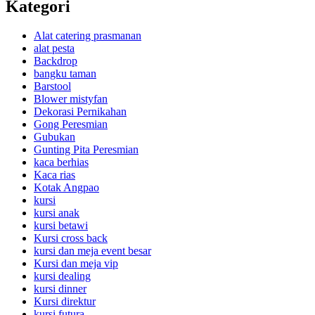
Kategori
Alat catering prasmanan
alat pesta
Backdrop
bangku taman
Barstool
Blower mistyfan
Dekorasi Pernikahan
Gong Peresmian
Gubukan
Gunting Pita Peresmian
kaca berhias
Kaca rias
Kotak Angpao
kursi
kursi anak
kursi betawi
Kursi cross back
kursi dan meja event besar
Kursi dan meja vip
kursi dealing
kursi dinner
Kursi direktur
kursi futura