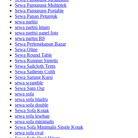
Sewa Panggung Multiplek
Sewa Panggung Portable
Sewa Papan Petunjuk
sewa partisi
sewa partisi hitam
sewa partisi panel foto
sewa partisi R8
Sewa Perlengkapan Bazar
Sewa Qline
Sewa Round Table
Sewa Rumput Sintetis
Sewa Sailcloth Tents
Sewa Sailtents Colth
Sewa Sarung Kursi
sewa scramble
Sewa Sign Out
sewa sofa
sewa sofa bludru
sewa sofa double
Sewa Sofa Kotak
sewa sofa lesehan
sewa sofa minimalis
Sewa Sofa Minimalis Single Kotak
sewa sofa oval