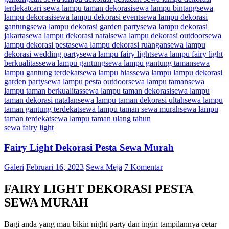
terdekat
cari sewa lampu taman dekorasi
sewa lampu bintang
sewa
lampu dekorasi
sewa lampu dekorasi event
sewa lampu dekorasi
gantung
sewa lampu dekorasi garden party
sewa lampu dekorasi
jakarta
sewa lampu dekorasi natal
sewa lampu dekorasi outdoor
sewa
lampu dekorasi pesta
sewa lampu dekorasi ruangan
sewa lampu
dekorasi wedding party
sewa lampu fairy light
sewa lampu fairy light
berkualitas
sewa lampu gantung
sewa lampu gantung taman
sewa
lampu gantung terdekat
sewa lampu hias
sewa lampu lampu dekorasi
garden party
sewa lampu pesta outdoor
sewa lampu taman
sewa
lampu taman berkualitas
sewa lampu taman dekorasi
sewa lampu
taman dekorasi natalan
sewa lampu taman dekorasi ultah
sewa lampu
taman gantung terdekat
sewa lampu taman sewa murah
sewa lampu
taman terdekat
sewa lampu taman ulang tahun
sewa fairy light
Fairy Light Dekorasi Pesta Sewa Murah
Galeri
Februari 16, 2023
Sewa Meja
7 Komentar
FAIRY LIGHT DEKORASI PESTA
SEWA MURAH
Bagi anda yang mau bikin night party dan ingin tampilannya cetar