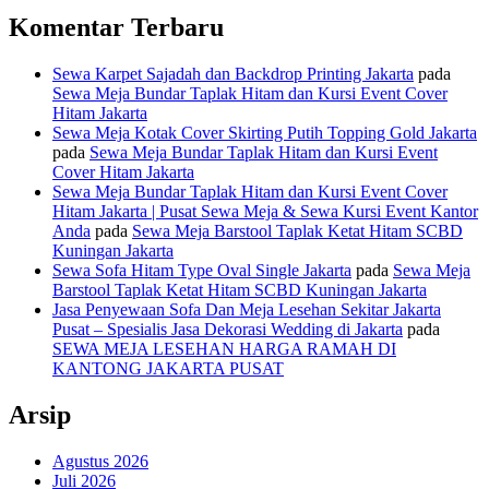
Komentar Terbaru
Sewa Karpet Sajadah dan Backdrop Printing Jakarta
pada
Sewa Meja Bundar Taplak Hitam dan Kursi Event Cover
Hitam Jakarta
Sewa Meja Kotak Cover Skirting Putih Topping Gold Jakarta
pada
Sewa Meja Bundar Taplak Hitam dan Kursi Event
Cover Hitam Jakarta
Sewa Meja Bundar Taplak Hitam dan Kursi Event Cover
Hitam Jakarta | Pusat Sewa Meja & Sewa Kursi Event Kantor
Anda
pada
Sewa Meja Barstool Taplak Ketat Hitam SCBD
Kuningan Jakarta
Sewa Sofa Hitam Type Oval Single Jakarta
pada
Sewa Meja
Barstool Taplak Ketat Hitam SCBD Kuningan Jakarta
Jasa Penyewaan Sofa Dan Meja Lesehan Sekitar Jakarta
Pusat – Spesialis Jasa Dekorasi Wedding di Jakarta
pada
SEWA MEJA LESEHAN HARGA RAMAH DI
KANTONG JAKARTA PUSAT
Arsip
Agustus 2026
Juli 2026