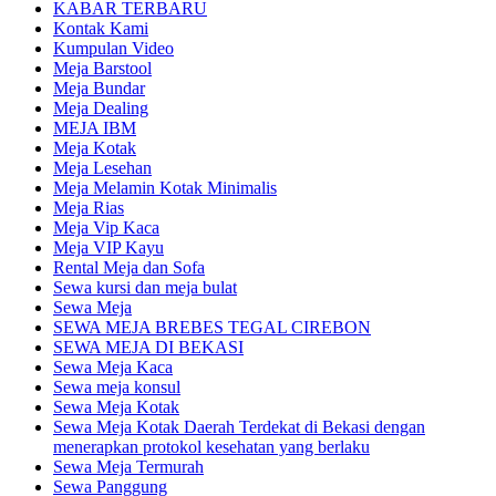
KABAR TERBARU
Kontak Kami
Kumpulan Video
Meja Barstool
Meja Bundar
Meja Dealing
MEJA IBM
Meja Kotak
Meja Lesehan
Meja Melamin Kotak Minimalis
Meja Rias
Meja Vip Kaca
Meja VIP Kayu
Rental Meja dan Sofa
Sewa kursi dan meja bulat
Sewa Meja
SEWA MEJA BREBES TEGAL CIREBON
SEWA MEJA DI BEKASI
Sewa Meja Kaca
Sewa meja konsul
Sewa Meja Kotak
Sewa Meja Kotak Daerah Terdekat di Bekasi dengan
menerapkan protokol kesehatan yang berlaku
Sewa Meja Termurah
Sewa Panggung