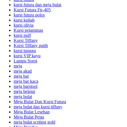
kursi futura dan meja bulat
Kursi Futura Ftr-405
kursi futura polos
kursi kuliah
kursi olivia
Kursi pelaminan
kursi puff
Kursi Tiffany
Kursi Tiffany putih
kursi tunggu
kursi VIP kayu
Lampu Sorot
meja
meja akad
meja bar
meja bar kaca
meja barstool
meja belajar
meja bulat
Meja Bulat Dan Kursi Futura
meja bulat dan kursi tiffany
Meja Bulat Lesehan
Meja Bulat Pesta
meja bulat scriting gold