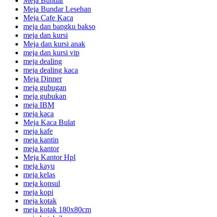
Meja Bundar
Meja Bundar Lesehan
Meja Cafe Kaca
meja dan bangku bakso
meja dan kursi
Meja dan kursi anak
meja dan kursi vip
meja dealing
meja dealing kaca
Meja Dinner
meja gubugan
meja gubukan
meja IBM
meja kaca
Meja Kaca Bulat
meja kafe
meja kantin
meja kantor
Meja Kantor Hpl
meja kayu
meja kelas
meja konsul
meja kopi
meja kotak
meja kotak 180x80cm