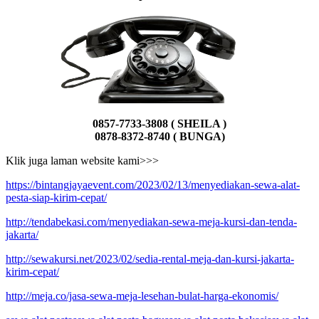
0857-7733-3808 ( SHEILA )
0878-8372-8740 ( BUNGA)
Klik juga laman website kami>>>
https://bintangjayaevent.com/2023/02/13/menyediakan-sewa-alat-
pesta-siap-kirim-cepat/
http://tendabekasi.com/menyediakan-sewa-meja-kursi-dan-tenda-
jakarta/
http://sewakursi.net/2023/02/sedia-rental-meja-dan-kursi-jakarta-
kirim-cepat/
http://meja.co/jasa-sewa-meja-lesehan-bulat-harga-ekonomis/