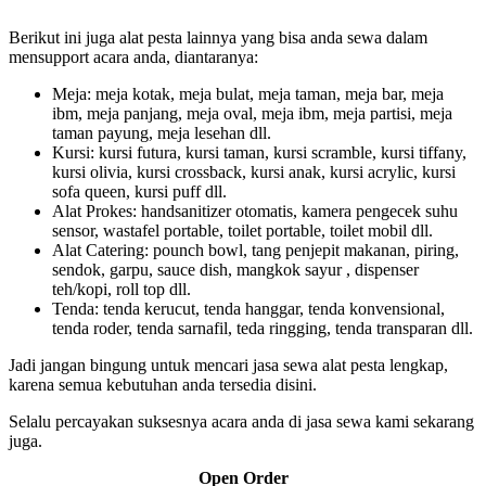
Berikut ini juga alat pesta lainnya yang bisa anda sewa dalam
mensupport acara anda, diantaranya:
Meja: meja kotak, meja bulat, meja taman, meja bar, meja
ibm, meja panjang, meja oval, meja ibm, meja partisi, meja
taman payung, meja lesehan dll.
Kursi: kursi futura, kursi taman, kursi scramble, kursi tiffany,
kursi olivia, kursi crossback, kursi anak, kursi acrylic, kursi
sofa queen, kursi puff dll.
Alat Prokes: handsanitizer otomatis, kamera pengecek suhu
sensor, wastafel portable, toilet portable, toilet mobil dll.
Alat Catering: pounch bowl, tang penjepit makanan, piring,
sendok, garpu, sauce dish, mangkok sayur , dispenser
teh/kopi, roll top dll.
Tenda: tenda kerucut, tenda hanggar, tenda konvensional,
tenda roder, tenda sarnafil, teda ringging, tenda transparan dll.
Jadi jangan bingung untuk mencari jasa sewa alat pesta lengkap,
karena semua kebutuhan anda tersedia disini.
Selalu percayakan suksesnya acara anda di jasa sewa kami sekarang
juga.
Open Order