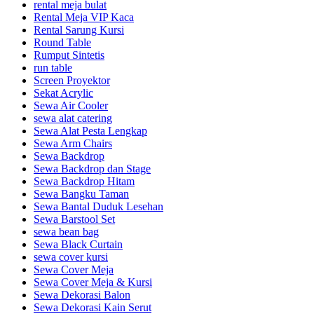
rental meja bulat
Rental Meja VIP Kaca
Rental Sarung Kursi
Round Table
Rumput Sintetis
run table
Screen Proyektor
Sekat Acrylic
Sewa Air Cooler
sewa alat catering
Sewa Alat Pesta Lengkap
Sewa Arm Chairs
Sewa Backdrop
Sewa Backdrop dan Stage
Sewa Backdrop Hitam
Sewa Bangku Taman
Sewa Bantal Duduk Lesehan
Sewa Barstool Set
sewa bean bag
Sewa Black Curtain
sewa cover kursi
Sewa Cover Meja
Sewa Cover Meja & Kursi
Sewa Dekorasi Balon
Sewa Dekorasi Kain Serut