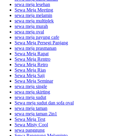
sewa meja lesehan
Sewa Meja Meeting
sewa meja melamin
sewa meja multiplek
sewa meja murah
sewa meja oval
sewa meja payung cafe
Sewa Meja Persegi Panjang
sewa meja prasmanan
Sewa Meja Rapat
Sewa Meja Rentro
Sewa Meja Retro
Sewa Meja Rias
Sewa Meja Saji
Sewa Meja Seminar
sewa meja single
sewa meja skirting
sewa meja sudut
Sewa meja sudut dan sofa oval
sewa meja taman
sewa meja taman 2in1
Sewa Meja Test
Sewa Misty Cool
sewa panggung
Sewa Panggung Melaminto