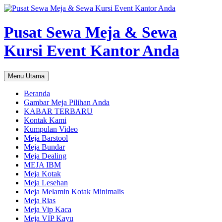
Pusat Sewa Meja & Sewa
Kursi Event Kantor Anda
Cari
Langsung
Menu Utama
ke
isi
Beranda
Gambar Meja Pilihan Anda
KABAR TERBARU
Kontak Kami
Kumpulan Video
Meja Barstool
Meja Bundar
Meja Dealing
MEJA IBM
Meja Kotak
Meja Lesehan
Meja Melamin Kotak Minimalis
Meja Rias
Meja Vip Kaca
Meja VIP Kayu