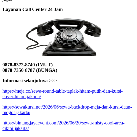
Layanan Call Center 24 Jam
0878-8372-8740 (IMUT)
0878-7350-8787 (BUNGA)
Informasi selanjutnya
>>>
https://meja.co/sewa-round-table-taplak-hitam-putih-dan-kursi-
cover-hitam-jakarta/
https://sewakursi.net/2026/06/sewa-backdrop-meja-dan-kursi-daan-
mogot-jakarta/
https://bintangjayaevent.com/2026/06/20/sewa-misty-cool-area-
cikini-jakarta/