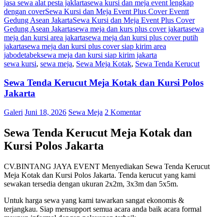
jasa sewa alat pesta jaklarta
sewa kursi dan meja event lengkap
dengan cover
Sewa Kursi dan Meja Event Plus Cover Eventt
Gedung Asean Jakarta
Sewa Kursi dan Meja Event Plus Cover
Gedung Asean Jakarta
sewa meja dan kurs plus cover jakarta
sewa
meja dan kursi area jakarta
sewa meja dan kursi plus cover putih
jakarta
sewa meja dan kursi plus cover siap kirim area
jabodetabek
sewa meja dan kursi siap kirim jakarta
sewa kursi
,
sewa meja
,
Sewa Meja Kotak
,
Sewa Tenda Kerucut
Sewa Tenda Kerucut Meja Kotak dan Kursi Polos
Jakarta
Galeri
Juni 18, 2026
Sewa Meja
2 Komentar
Sewa Tenda Kerucut Meja Kotak dan
Kursi Polos Jakarta
CV.BINTANG JAYA EVENT Menyediakan Sewa Tenda Kerucut
Meja Kotak dan Kursi Polos Jakarta. Tenda kerucut yang kami
sewakan tersedia dengan ukuran 2x2m, 3x3m dan 5x5m.
Untuk harga sewa yang kami tawarkan sangat ekonomis &
terjangkau. Siap mensupport semua acara anda baik acara formal