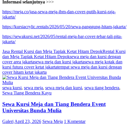
Informasi selanjutnya
>>>
https://meja.co/jasa-sewa-meja-ibm-dan-cover-putih-kursi-raja-
jakarta/
https://kursiacrylic.rentals/2026/05/20/sewa-panggung-hitam-jakarta/
https://sewakursi.net/2026/05/rental-meja-bar-cover-tebar-tali-pita-
jakarta/
Jasa Rental Kursi dan Meja Taplak Ketat Hitam Depok
Rental Kursi
dan Meja Taplak Ketat Hitam Depok
sewa meja dan kursi dengan
cover area jakarta
sewa meja dan kursi jakarta
sewa meja kotak dan
kursi futura cover ketat jakarta
tempat sewa meja dan kursi dengan
cover hitam ketat jakarta
sewa kursi
,
sewa meja
,
sewa meja dan kursi
,
sewa tiang bendera
,
Sewa Tiang Bendera Kayu
Sewa Kursi Meja dan Tiang Bendera Event
Universitas Bunda Mulia
Galeri
April 23, 2026
Sewa Meja
1 Komentar