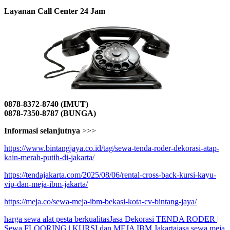
Layanan Call Center 24 Jam
0878-8372-8740 (IMUT)
0878-7350-8787 (BUNGA)
Informasi selanjutnya
>>>
https://www.bintangjaya.co.id/tag/sewa-tenda-roder-dekorasi-atap-
kain-merah-putih-di-jakarta/
https://tendajakarta.com/2025/08/06/rental-cross-back-kursi-kayu-
vip-dan-meja-ibm-jakarta/
https://meja.co/sewa-meja-ibm-bekasi-kota-cv-bintang-jaya/
harga sewa alat pesta berkualitas
Jasa Dekorasi TENDA RODER |
Sewa FLOORING | KURSI dan MEJA IBM Jakarta
jasa sewa meja