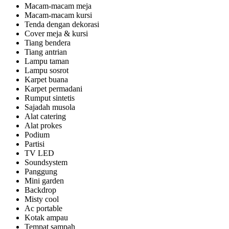
Macam-macam meja
Macam-macam kursi
Tenda dengan dekorasi
Cover meja & kursi
Tiang bendera
Tiang antrian
Lampu taman
Lampu sosrot
Karpet buana
Karpet permadani
Rumput sintetis
Sajadah musola
Alat catering
Alat prokes
Podium
Partisi
TV LED
Soundsystem
Panggung
Mini garden
Backdrop
Misty cool
Ac portable
Kotak ampau
Tempat sampah