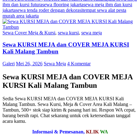
ibm dan kursi futura
sewa flooring jakarta
sewa meja ibm dan kursi
jakarta
sewa tenda roder dengan dekorasi
tempat sewa alat pesta
murah area jakarta
Sewa Cover Meja & Kursi
,
sewa kursi
,
sewa meja
Sewa KURSI MEJA dan COVER MEJA KURSI
Kali Malang Tambun
Galeri
Mei 26, 2026
Sewa Meja
4 Komentar
Sewa KURSI MEJA dan COVER MEJA
KURSI Kali Malang Tambun
Sedia Sewa KURSI MEJA dan COVER MEJA KURSI Kali
Malang Tambun. Sewa Kursi, Meja & Cover Area Kali Malang –
Tambun, 500+ stok siap kirim & pasang hari ini. Respon WA cepat,
barang bersih rapi. Chat sekarang untuk cek ketersediaan tanggal
acara kamu.
Informasi & Pemesanan,
KLIK
WA