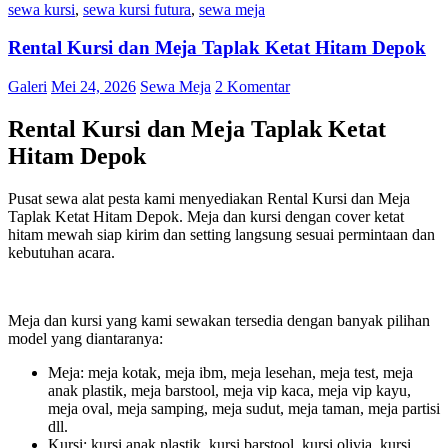
sewa kursi
,
sewa kursi futura
,
sewa meja
Rental Kursi dan Meja Taplak Ketat Hitam Depok
Galeri
Mei 24, 2026
Sewa Meja
2 Komentar
Rental Kursi dan Meja Taplak Ketat
Hitam Depok
Pusat sewa alat pesta kami menyediakan Rental Kursi dan Meja
Taplak Ketat Hitam Depok. Meja dan kursi dengan cover ketat
hitam mewah siap kirim dan setting langsung sesuai permintaan dan
kebutuhan acara.
Meja dan kursi yang kami sewakan tersedia dengan banyak pilihan
model yang diantaranya:
Meja: meja kotak, meja ibm, meja lesehan, meja test, meja
anak plastik, meja barstool, meja vip kaca, meja vip kayu,
meja oval, meja samping, meja sudut, meja taman, meja partisi
dll.
Kursi: kursi anak plastik, kursi barstool, kursi olivia, kursi