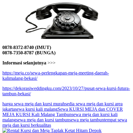
0878-8372-8740 (IMUT)
0878-7350-8787 (BUNGA)
Informasi selanjutnya
>>>
https://meja.co/sewa-perlengkapan-meja-meeting-daerah-
kalimalang-bekasi/
https://dekorasiweddingku.com/2023/10/27/pusat-sewa-kursi-futura-
tambun-bekasi/
harga sewa meja dan kursi murah
sedia sewa meja dan kursi area
jakarta
sewa kursi kali malang
Sewa KURSI MEJA dan COVER
MEJA KURSI Kali Malang Tambun
sewa meja dan kursi kali
malang
sewa meja dan kursi tambun
sewa meja tambun
tempat sewa
meja dan kursi berkualitas