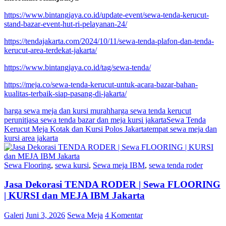
https://www.bintangjaya.co.id/update-event/sewa-tenda-kerucut-
stand-bazar-event-hut-ri-pelayanan-24/
https://tendajakarta.com/2024/10/11/sewa-tenda-plafon-dan-tenda-
kerucut-area-terdekat-jakarta/
https://www.bintangjaya.co.id/tag/sewa-tenda/
https://meja.co/sewa-tenda-kerucut-untuk-acara-bazar-bahan-
kualitas-terbaik-siap-pasang-di-jakarta/
harga sewa meja dan kursi murah
harga sewa tenda kerucut
perunit
jasa sewa tenda bazar dan meja kursi jakarta
Sewa Tenda
Kerucut Meja Kotak dan Kursi Polos Jakarta
tempat sewa meja dan
kursi area jakarta
Sewa Flooring
,
sewa kursi
,
Sewa meja IBM
,
sewa tenda roder
Jasa Dekorasi TENDA RODER | Sewa FLOORING
| KURSI dan MEJA IBM Jakarta
Galeri
Juni 3, 2026
Sewa Meja
4 Komentar