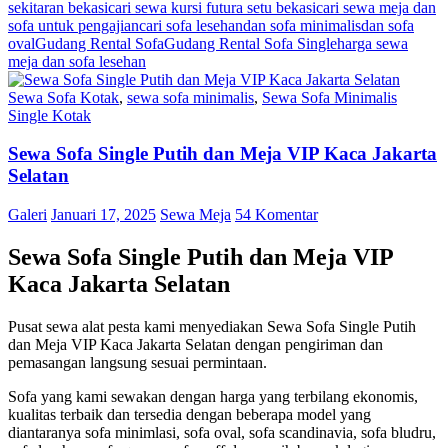
sekitaran bekasi
cari sewa kursi futura setu bekasi
cari sewa meja dan
sofa untuk pengajian
cari sofa lesehan
dan sofa minimalis
dan sofa
oval
Gudang Rental Sofa
Gudang Rental Sofa Single
harga sewa
meja dan sofa lesehan
Sewa Sofa Kotak
,
sewa sofa minimalis
,
Sewa Sofa Minimalis
Single Kotak
Sewa Sofa Single Putih dan Meja VIP Kaca Jakarta
Selatan
Galeri
Januari 17, 2025
Sewa Meja
54 Komentar
Sewa Sofa Single Putih dan Meja VIP
Kaca Jakarta Selatan
Pusat sewa alat pesta kami menyediakan Sewa Sofa Single Putih
dan Meja VIP Kaca Jakarta Selatan dengan pengiriman dan
pemasangan langsung sesuai permintaan.
Sofa yang kami sewakan dengan harga yang terbilang ekonomis,
kualitas terbaik dan tersedia dengan beberapa model yang
diantaranya sofa minimlasi, sofa oval, sofa scandinavia, sofa bludru,