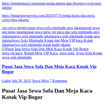
https://tendabekasi.com/rental-tenda-plafon-dan-flooring-event-tmii-
jaktim/
https://bintangjayaevent.com/2025/07/31/rental-kursi-dan-meja-
cover-biru-jakarta/
cari sewa meja
layanan sewa sofa minimalis area jakarta
pusat sewa
alat pesta jakarta
pusat sewa meja vip kaca dan sofa minimalis area
ajakarta
sewa sofa minimalis jakarta
sewa sofa minimalis kotak area
jakarta
Sewa Sofa Minimalis Kotak dan Meja VIP kaca Kotak
Jakarta
sewa sofa minimalis kotak putih jakarta
meja vip kaca
,
Rental Meja VIP Kaca
,
sewa sofa
,
Sewa Sofa Kotak
,
sewa sofa minimalis
Pusat Jasa Sewa Sofa Dan Meja Kaca Kotak Vip
Bogor
Galeri
Juli 28, 2025
Sewa Meja
7 Komentar
Pusat Jasa Sewa Sofa Dan Meja Kaca
Kotak Vip Bogor