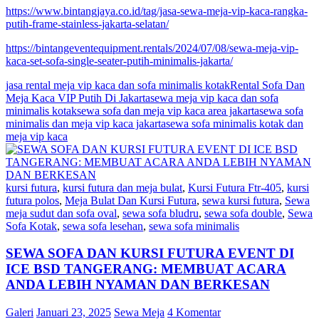
https://www.bintangjaya.co.id/tag/jasa-sewa-meja-vip-kaca-rangka-
putih-frame-stainless-jakarta-selatan/
https://bintangeventequipment.rentals/2024/07/08/sewa-meja-vip-
kaca-set-sofa-single-seater-putih-minimalis-jakarta/
jasa rental meja vip kaca dan sofa minimalis kotak
Rental Sofa Dan
Meja Kaca VIP Putih Di Jakarta
sewa meja vip kaca dan sofa
minimalis kotak
sewa sofa dan meja vip kaca area jakarta
sewa sofa
minimalis dan meja vip kaca jakarta
sewa sofa minimalis kotak dan
meja vip kaca
kursi futura
,
kursi futura dan meja bulat
,
Kursi Futura Ftr-405
,
kursi
futura polos
,
Meja Bulat Dan Kursi Futura
,
sewa kursi futura
,
Sewa
meja sudut dan sofa oval
,
sewa sofa bludru
,
sewa sofa double
,
Sewa
Sofa Kotak
,
sewa sofa lesehan
,
sewa sofa minimalis
SEWA SOFA DAN KURSI FUTURA EVENT DI
ICE BSD TANGERANG: MEMBUAT ACARA
ANDA LEBIH NYAMAN DAN BERKESAN
Galeri
Januari 23, 2025
Sewa Meja
4 Komentar