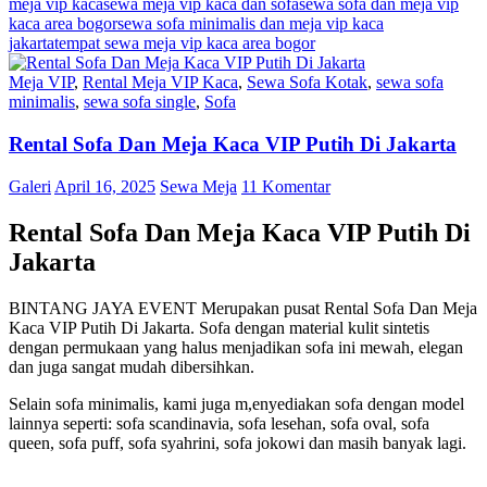
meja vip kaca
sewa meja vip kaca dan sofa
sewa sofa dan meja vip
kaca area bogor
sewa sofa minimalis dan meja vip kaca
jakarta
tempat sewa meja vip kaca area bogor
Meja VIP
,
Rental Meja VIP Kaca
,
Sewa Sofa Kotak
,
sewa sofa
minimalis
,
sewa sofa single
,
Sofa
Rental Sofa Dan Meja Kaca VIP Putih Di Jakarta
Galeri
April 16, 2025
Sewa Meja
11 Komentar
Rental Sofa Dan Meja Kaca VIP Putih Di
Jakarta
BINTANG JAYA EVENT Merupakan pusat Rental Sofa Dan Meja
Kaca VIP Putih Di Jakarta. Sofa dengan material kulit sintetis
dengan permukaan yang halus menjadikan sofa ini mewah, elegan
dan juga sangat mudah dibersihkan.
Selain sofa minimalis, kami juga m,enyediakan sofa dengan model
lainnya seperti: sofa scandinavia, sofa lesehan, sofa oval, sofa
queen, sofa puff, sofa syahrini, sofa jokowi dan masih banyak lagi.