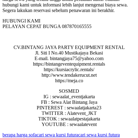
hubungi kami untuk informasi lebih lanjut mengenai biaya sewa.
Segera lakukan reservasi sebelum penawaran ini berakhir.
HUBUNGI KAMI
PELAYAN CEPAT BUNGA 087870165555
CV.BINTANG JAYA PARTY EQUIPMENT RENTAL
Jl. Siti I No.40 Mustikajaya Bekasi
E-mail. bintangjaya75@yahoo.com
https://bintangeventequipment.rentals
https://kursiacrylic.rentals/
http://www.tendakerucut.net
https://meja.co
SOSMED
IG : sewaalat_eventjakarta
FB : Sewa Alat Bintang Jaya
PINTEREST : sewaalatjakarta23
TWITTER : Alatevent_JKT
TIKTOK : sewaalatpestajakarta
YOUTUBE : sewaalatevent
berapa harga sofa
cari sewa kursi futura
cari sewa kursi futura