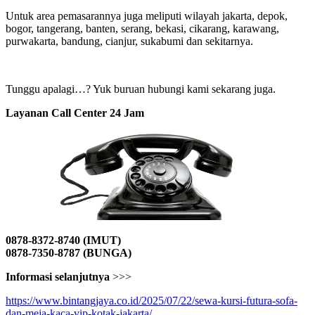
Untuk area pemasarannya juga meliputi wilayah jakarta, depok,
bogor, tangerang, banten, serang, bekasi, cikarang, karawang,
purwakarta, bandung, cianjur, sukabumi dan sekitarnya.
Tunggu apalagi…? Yuk buruan hubungi kami sekarang juga.
Layanan Call Center 24 Jam
0878-8372-8740 (IMUT)
0878-7350-8787 (BUNGA)
Informasi selanjutnya
>>>
https://www.bintangjaya.co.id/2025/07/22/sewa-kursi-futura-sofa-
dan-meja-kaca-vip-kotak-jakarta/