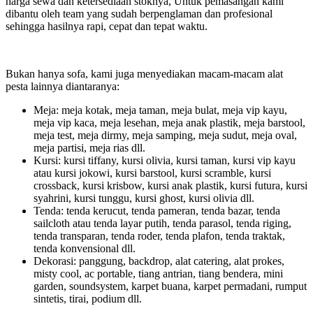
harga sewa dan ketersediaan stoknya, Untuk pemasangan kami
dibantu oleh team yang sudah berpenglaman dan profesional
sehingga hasilnya rapi, cepat dan tepat waktu.
Bukan hanya sofa, kami juga menyediakan macam-macam alat
pesta lainnya diantaranya:
Meja: meja kotak, meja taman, meja bulat, meja vip kayu,
meja vip kaca, meja lesehan, meja anak plastik, meja barstool,
meja test, meja dirmy, meja samping, meja sudut, meja oval,
meja partisi, meja rias dll.
Kursi: kursi tiffany, kursi olivia, kursi taman, kursi vip kayu
atau kursi jokowi, kursi barstool, kursi scramble, kursi
crossback, kursi krisbow, kursi anak plastik, kursi futura, kursi
syahrini, kursi tunggu, kursi ghost, kursi olivia dll.
Tenda: tenda kerucut, tenda pameran, tenda bazar, tenda
sailcloth atau tenda layar putih, tenda parasol, tenda riging,
tenda transparan, tenda roder, tenda plafon, tenda traktak,
tenda konvensional dll.
Dekorasi: panggung, backdrop, alat catering, alat prokes,
misty cool, ac portable, tiang antrian, tiang bendera, mini
garden, soundsystem, karpet buana, karpet permadani, rumput
sintetis, tirai, podium dll.