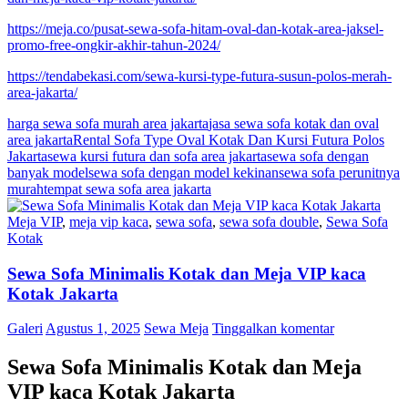
https://meja.co/pusat-sewa-sofa-hitam-oval-dan-kotak-area-jaksel-
promo-free-ongkir-akhir-tahun-2024/
https://tendabekasi.com/sewa-kursi-type-futura-susun-polos-merah-
area-jakarta/
harga sewa sofa murah area jakarta
jasa sewa sofa kotak dan oval
area jakarta
Rental Sofa Type Oval Kotak Dan Kursi Futura Polos
Jakarta
sewa kursi futura dan sofa area jakarta
sewa sofa dengan
banyak model
sewa sofa dengan model kekinan
sewa sofa perunitnya
murah
tempat sewa sofa area jakarta
Meja VIP
,
meja vip kaca
,
sewa sofa
,
sewa sofa double
,
Sewa Sofa
Kotak
Sewa Sofa Minimalis Kotak dan Meja VIP kaca
Kotak Jakarta
Galeri
Agustus 1, 2025
Sewa Meja
Tinggalkan komentar
Sewa Sofa Minimalis Kotak dan Meja
VIP kaca Kotak Jakarta