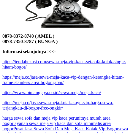
0878-8372-8740 ( AMEL )
0878-7350-8787 ( BUNGA )
Informasi selanjutnya
>>>
https://tendabekasi.com/sewa-meja-vip-kaca-set-sofa-kotak-single-
hitam-bogor/
https://meja.co/jasa-sewa-meja-kaca-vip-dengan-kerangka-hitam-
frame-stainless-area-bogor-jabar/
https://www.bintangjaya.co.id/sewa-meja/meja-kaca/
https://meja.co/jasa-sewa-meja-kotak-kayu-vip-harga-sewa-
terjangkau-di-bogor-free-ongkir/
harga sewa sofa dan meja vip kaca perunitnya murah area
bogor
layanan sewa meja vip kaca dan sofa minimalis area
bogor
Pusat Jasa Sewa Sofa Dan Meja Kaca Kotak Vip Bogor
sewa