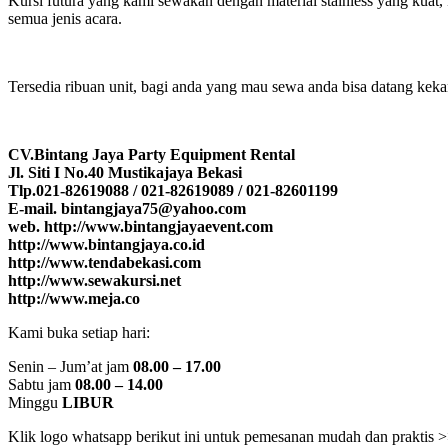
Kursi futura yang kami sewakan dengan material stainless yang kuat
semua jenis acara.
Tersedia ribuan unit, bagi anda yang mau sewa anda bisa datang kek
CV.Bintang Jaya Party Equipment Rental
Jl. Siti I No.40 Mustikajaya Bekasi
Tlp.021-82619088 / 021-82619089 / 021-82601199
E-mail. bintangjaya75@yahoo.com
web. http://www.bintangjayaevent.com
http://www.bintangjaya.co.id
http://www.tendabekasi.com
http://www.sewakursi.net
http://www.meja.co
Kami buka setiap hari:
Senin – Jum’at jam
08.00 – 17.00
Sabtu jam
08.00 – 14.00
Minggu
LIBUR
Klik logo whatsapp berikut ini untuk pemesanan mudah dan praktis 