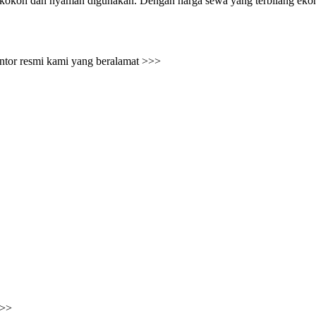
, kokoh dan nyaman digunakan. Dengan harga sewa yang terbilang ekonom
antor resmi kami yang beralamat >>>
>>>