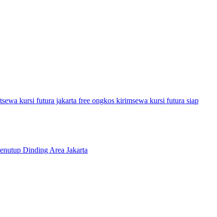
t
sewa kursi futura jakarta free ongkos kirim
sewa kursi futura siap
Penutup Dinding Area Jakarta