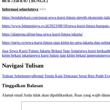
0878-7350-8787 ( BUNGA )
Informasi selanjutnya
>>>
https://tendabekasi.com/pusat-sewa-kursi-futura-streeth-ekonomis-jatia
https://www.bintangjaya.co.id/2023/08/18/sewa-kursi-futura-harapan
https://alatpesta.id/tag/jasa-sewa-kursi-futura-jakarta/
https://meja.co/sewa-kursi-futura-siap-kirim-ke-area-jakarta-dan-sekit
Jasa Sewa Kursi Futura Jakarta Bekasi Siap Antar
sewa kursi berkuali
kirim bekasi jakarta
sewa kursi futura siap kirim bekasi tangerang
sewa 
Navigasi Tulisan
Tulisan Sebelumnya
Rental Tenda Kain Dekorasi Serut Biru Putih Eve
Tinggalkan Balasan
Alamat email Anda tidak akan dipublikasikan.
Ruas yang wajib ditan