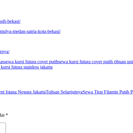
sih-bekasi/
-mulya-medan-satria-kota-bekasi/
arnya/
tas
sewa kursi futura cover putih
sewa kursi futura cover putih ribuan uni
kursi futura stainless jakarta
nt Istana Negara Jakarta
Tulisan Selanjutnya
Sewa Tirai Filamin Putih 
dai
*