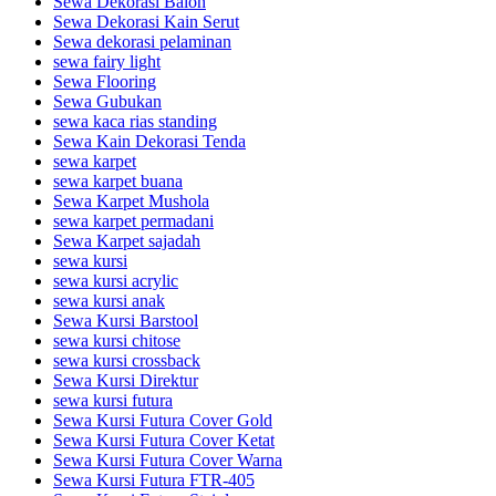
Sewa Dekorasi Balon
Sewa Dekorasi Kain Serut
Sewa dekorasi pelaminan
sewa fairy light
Sewa Flooring
Sewa Gubukan
sewa kaca rias standing
Sewa Kain Dekorasi Tenda
sewa karpet
sewa karpet buana
Sewa Karpet Mushola
sewa karpet permadani
Sewa Karpet sajadah
sewa kursi
sewa kursi acrylic
sewa kursi anak
Sewa Kursi Barstool
sewa kursi chitose
sewa kursi crossback
Sewa Kursi Direktur
sewa kursi futura
Sewa Kursi Futura Cover Gold
Sewa Kursi Futura Cover Ketat
Sewa Kursi Futura Cover Warna
Sewa Kursi Futura FTR-405