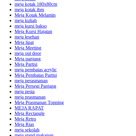
meja kotak 180x80cm
meja kotak ibm
Meja Kotak Melamin
meja kuliah
meja kursi bakso
Meja Kursi Hajatan
meja lesehan
Meja lipat
Meja Meeting
meja out door
Meja panjang
Meja Partisi
meja pembatas acrylic
Meja Pembatas Partisi
meja perasmanan
Meja Persegi Panjang
meja pesta
meja prasmanan
Meja Prasmanan Topping
MEJA RAPAT
Meja Rectangle
Meja Retro
Meja Rias
meja sekolah
meja stand makanan