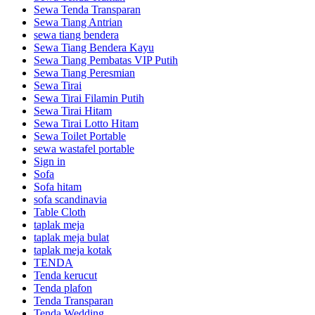
Sewa Tenda Transparan
Sewa Tiang Antrian
sewa tiang bendera
Sewa Tiang Bendera Kayu
Sewa Tiang Pembatas VIP Putih
Sewa Tiang Peresmian
Sewa Tirai
Sewa Tirai Filamin Putih
Sewa Tirai Hitam
Sewa Tirai Lotto Hitam
Sewa Toilet Portable
sewa wastafel portable
Sign in
Sofa
Sofa hitam
sofa scandinavia
Table Cloth
taplak meja
taplak meja bulat
taplak meja kotak
TENDA
Tenda kerucut
Tenda plafon
Tenda Transparan
Tenda Wedding