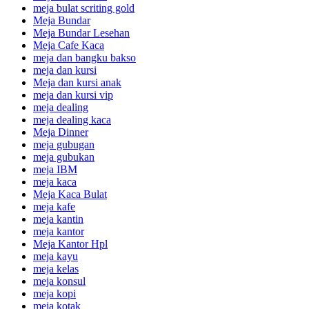
meja bulat scriting gold
Meja Bundar
Meja Bundar Lesehan
Meja Cafe Kaca
meja dan bangku bakso
meja dan kursi
Meja dan kursi anak
meja dan kursi vip
meja dealing
meja dealing kaca
Meja Dinner
meja gubugan
meja gubukan
meja IBM
meja kaca
Meja Kaca Bulat
meja kafe
meja kantin
meja kantor
Meja Kantor Hpl
meja kayu
meja kelas
meja konsul
meja kopi
meja kotak