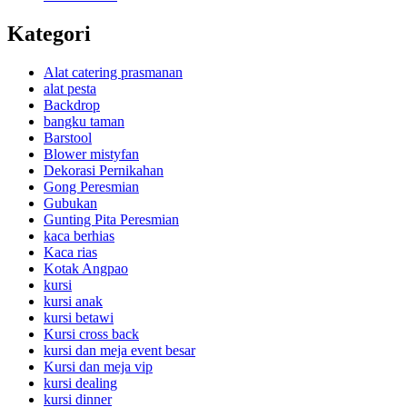
Kategori
Alat catering prasmanan
alat pesta
Backdrop
bangku taman
Barstool
Blower mistyfan
Dekorasi Pernikahan
Gong Peresmian
Gubukan
Gunting Pita Peresmian
kaca berhias
Kaca rias
Kotak Angpao
kursi
kursi anak
kursi betawi
Kursi cross back
kursi dan meja event besar
Kursi dan meja vip
kursi dealing
kursi dinner