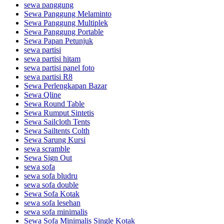
sewa panggung
Sewa Panggung Melaminto
Sewa Panggung Multiplek
Sewa Panggung Portable
Sewa Papan Petunjuk
sewa partisi
sewa partisi hitam
sewa partisi panel foto
sewa partisi R8
Sewa Perlengkapan Bazar
Sewa Qline
Sewa Round Table
Sewa Rumput Sintetis
Sewa Sailcloth Tents
Sewa Sailtents Colth
Sewa Sarung Kursi
sewa scramble
Sewa Sign Out
sewa sofa
sewa sofa bludru
sewa sofa double
Sewa Sofa Kotak
sewa sofa lesehan
sewa sofa minimalis
Sewa Sofa Minimalis Single Kotak