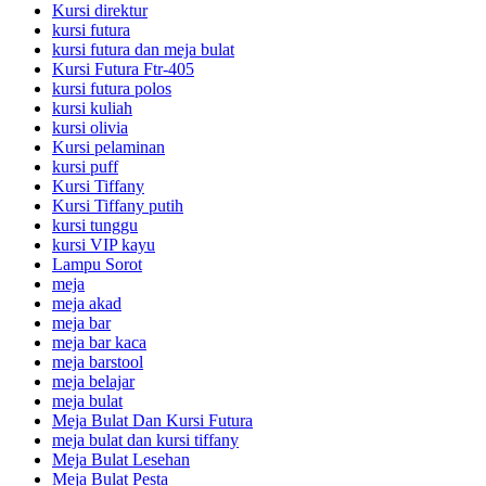
Kursi direktur
kursi futura
kursi futura dan meja bulat
Kursi Futura Ftr-405
kursi futura polos
kursi kuliah
kursi olivia
Kursi pelaminan
kursi puff
Kursi Tiffany
Kursi Tiffany putih
kursi tunggu
kursi VIP kayu
Lampu Sorot
meja
meja akad
meja bar
meja bar kaca
meja barstool
meja belajar
meja bulat
Meja Bulat Dan Kursi Futura
meja bulat dan kursi tiffany
Meja Bulat Lesehan
Meja Bulat Pesta