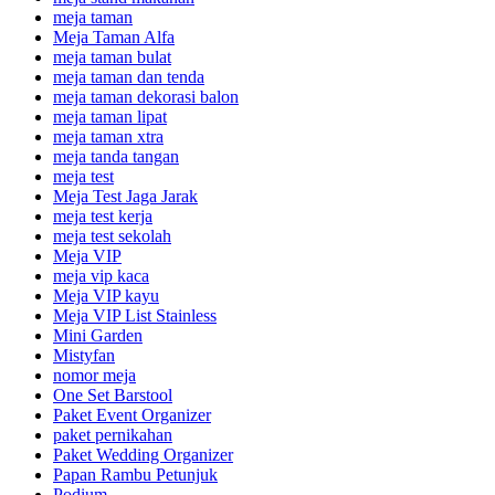
meja taman
Meja Taman Alfa
meja taman bulat
meja taman dan tenda
meja taman dekorasi balon
meja taman lipat
meja taman xtra
meja tanda tangan
meja test
Meja Test Jaga Jarak
meja test kerja
meja test sekolah
Meja VIP
meja vip kaca
Meja VIP kayu
Meja VIP List Stainless
Mini Garden
Mistyfan
nomor meja
One Set Barstool
Paket Event Organizer
paket pernikahan
Paket Wedding Organizer
Papan Rambu Petunjuk
Podium