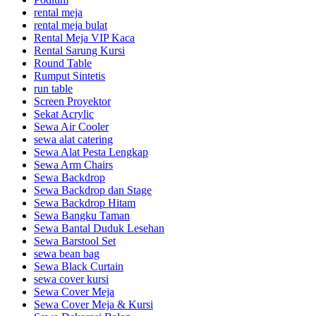
rental meja
rental meja bulat
Rental Meja VIP Kaca
Rental Sarung Kursi
Round Table
Rumput Sintetis
run table
Screen Proyektor
Sekat Acrylic
Sewa Air Cooler
sewa alat catering
Sewa Alat Pesta Lengkap
Sewa Arm Chairs
Sewa Backdrop
Sewa Backdrop dan Stage
Sewa Backdrop Hitam
Sewa Bangku Taman
Sewa Bantal Duduk Lesehan
Sewa Barstool Set
sewa bean bag
Sewa Black Curtain
sewa cover kursi
Sewa Cover Meja
Sewa Cover Meja & Kursi