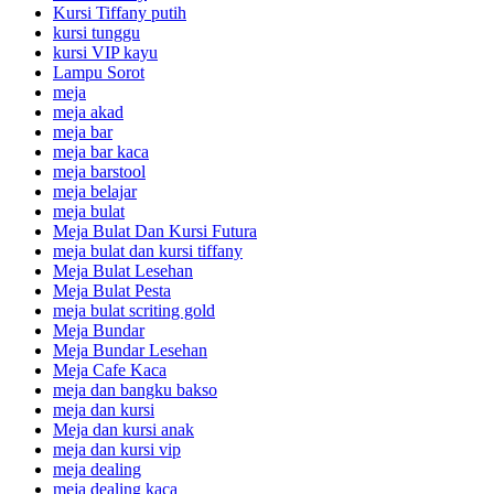
Kursi Tiffany putih
kursi tunggu
kursi VIP kayu
Lampu Sorot
meja
meja akad
meja bar
meja bar kaca
meja barstool
meja belajar
meja bulat
Meja Bulat Dan Kursi Futura
meja bulat dan kursi tiffany
Meja Bulat Lesehan
Meja Bulat Pesta
meja bulat scriting gold
Meja Bundar
Meja Bundar Lesehan
Meja Cafe Kaca
meja dan bangku bakso
meja dan kursi
Meja dan kursi anak
meja dan kursi vip
meja dealing
meja dealing kaca