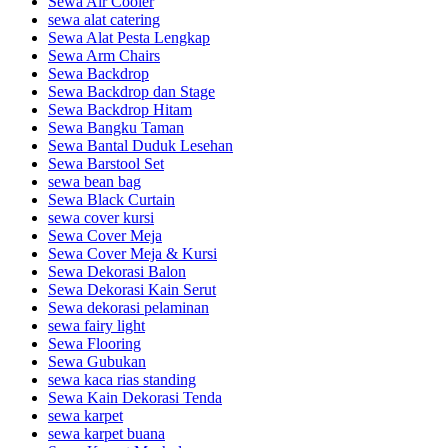
Sewa Air Cooler
sewa alat catering
Sewa Alat Pesta Lengkap
Sewa Arm Chairs
Sewa Backdrop
Sewa Backdrop dan Stage
Sewa Backdrop Hitam
Sewa Bangku Taman
Sewa Bantal Duduk Lesehan
Sewa Barstool Set
sewa bean bag
Sewa Black Curtain
sewa cover kursi
Sewa Cover Meja
Sewa Cover Meja & Kursi
Sewa Dekorasi Balon
Sewa Dekorasi Kain Serut
Sewa dekorasi pelaminan
sewa fairy light
Sewa Flooring
Sewa Gubukan
sewa kaca rias standing
Sewa Kain Dekorasi Tenda
sewa karpet
sewa karpet buana