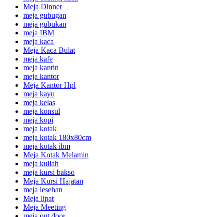
Meja Dinner
meja gubugan
meja gubukan
meja IBM
meja kaca
Meja Kaca Bulat
meja kafe
meja kantin
meja kantor
Meja Kantor Hpl
meja kayu
meja kelas
meja konsul
meja kopi
meja kotak
meja kotak 180x80cm
meja kotak ibm
Meja Kotak Melamin
meja kuliah
meja kursi bakso
Meja Kursi Hajatan
meja lesehan
Meja lipat
Meja Meeting
meja out door