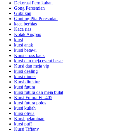
Dekorasi Pernikahan
Gong Peresmian
Gubukan
Gunting Pita Peresmian
kaca berhias
Kaca rias
Kotak Angpao
kursi
kursi anak
kursi betawi
Kursi cross back
kursi dan meja event besar
Kursi dan meja vip
kursi dealing
kursi dinner
Kursi direktur
kursi futura
kursi futura dan meja bulat
Kursi Futura Ftr-405
kursi futura polos
kursi kuliah
kursi olivia
Kursi pelaminan
kursi puff
Kursi Tiffany