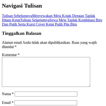
Navigasi Tulisan
Tulisan Sebelumnya
Menyewakan Meja Kotak Dengan Taplak
Hitam Ketat
Tulisan Selanjutnya
Sewa Meja Taplak Kombinasi Biru
Dan Putih Serta Kursi Cover Ketat Putih Pita Biru
Tinggalkan Balasan
Alamat email Anda tidak akan dipublikasikan.
Ruas yang wajib
ditandai
*
Komentar
*
Nama
*
Email
*