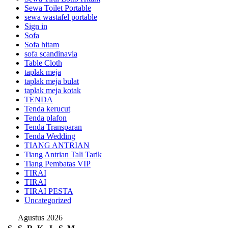
Sewa Toilet Portable
sewa wastafel portable
Sign in
Sofa
Sofa hitam
sofa scandinavia
Table Cloth
taplak meja
taplak meja bulat
taplak meja kotak
TENDA
Tenda kerucut
Tenda plafon
Tenda Transparan
Tenda Wedding
TIANG ANTRIAN
Tiang Antrian Tali Tarik
Tiang Pembatas VIP
TIRAI
TIRAI
TIRAI PESTA
Uncategorized
Agustus 2026