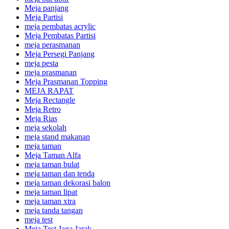
Meja panjang
Meja Partisi
meja pembatas acrylic
Meja Pembatas Partisi
meja perasmanan
Meja Persegi Panjang
meja pesta
meja prasmanan
Meja Prasmanan Topping
MEJA RAPAT
Meja Rectangle
Meja Retro
Meja Rias
meja sekolah
meja stand makanan
meja taman
Meja Taman Alfa
meja taman bulat
meja taman dan tenda
meja taman dekorasi balon
meja taman lipat
meja taman xtra
meja tanda tangan
meja test
Meja Test Jaga Jarak