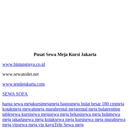
Pusat Sewa Meja Kursi Jakarta
www.bintangjaya.co.id
www.sewatoilet.net
www.tendajakarta.com
SEWA SOFA
harga sewa meja
kursi
meja
meja bagus
meja bulat besar 180 cm
meja
kotak
meja mewah
meja murah
rental meja
rental meja bulat
renting
table
sewa kursi
sewa meja
sewa meja bekasi
sewa meja bulat
sewa
meja jakarta
sewa meja kotak
sewa meja kursi
sewa meja murah
sewa
meja vip
sewa meja vip kayu
Telp Sewa meja