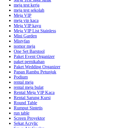
meja test kerja
meja test sekolah
Meja VIP
meja vip kaca
Meja VIP kayu
Meja VIP List Stainless
Mini Garden
Mistyfan
nomor meja
One Set Barstool
Paket Event Organizer
paket pernikahan
Paket Wedding Organizer
Papan Rambu Petunjuk
Podium
rental meja
rental meja bulat
Rental Meja VIP Kaca
Rental Sarung Kursi
Round Table
Rumput Sintetis
run table
Screen Proyektor
Sekat Acrylic