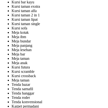
Kursi bar kayu
Kursi taman exstra
Kursi taman alfa
Kursi taman 2 in 1
Kursi taman lipat
Kursi taman single
Kursi sofa
Meja kotak
Meja ibm
Meja bundar
Meja panjang
Meja lesehan
Meja bar
Meja taman
Meja anak
Kursi futura
Kursi scramble
Kursi crossback
Meja taman
Tenda bazar
Tenda sarnafil
Tenda hanggar
Tenda roder
Tenda konvensional
Karpet permadani