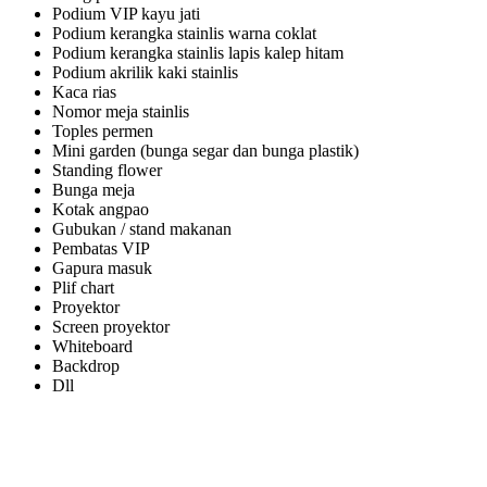
Podium VIP kayu jati
Podium kerangka stainlis warna coklat
Podium kerangka stainlis lapis kalep hitam
Podium akrilik kaki stainlis
Kaca rias
Nomor meja stainlis
Toples permen
Mini garden (bunga segar dan bunga plastik)
Standing flower
Bunga meja
Kotak angpao
Gubukan / stand makanan
Pembatas VIP
Gapura masuk
Plif chart
Proyektor
Screen proyektor
Whiteboard
Backdrop
Dll