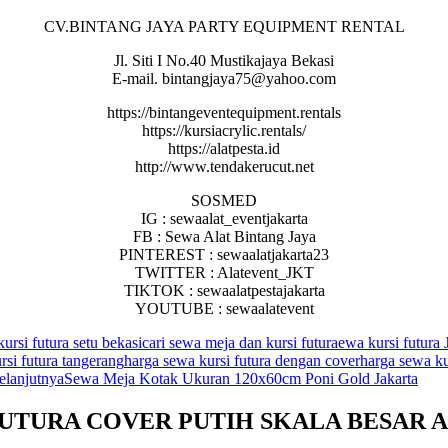
CV.BINTANG JAYA PARTY EQUIPMENT RENTAL
Jl. Siti I No.40 Mustikajaya Bekasi
E-mail. bintangjaya75@yahoo.com
https://bintangeventequipment.rentals
https://kursiacrylic.rentals/
https://alatpesta.id
http://www.tendakerucut.net
SOSMED
IG : sewaalat_eventjakarta
FB : Sewa Alat Bintang Jaya
PINTEREST : sewaalatjakarta23
TWITTER : Alatevent_JKT
TIKTOK : sewaalatpestajakarta
YOUTUBE : sewaalatevent
kursi futura setu bekasi
cari sewa meja dan kursi futura
ewa kursi futura 
si futura tangerang
harga sewa kursi futura dengan cover
harga sewa kur
elanjutnya
Sewa Meja Kotak Ukuran 120x60cm Poni Gold Jakarta
 FUTURA COVER PUTIH SKALA BESAR 