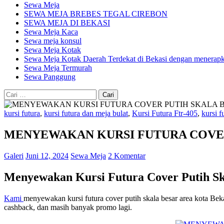
Sewa Meja
SEWA MEJA BREBES TEGAL CIREBON
SEWA MEJA DI BEKASI
Sewa Meja Kaca
Sewa meja konsul
Sewa Meja Kotak
Sewa Meja Kotak Daerah Terdekat di Bekasi dengan menerapka
Sewa Meja Termurah
Sewa Panggung
Cari
untuk:
kursi futura
,
kursi futura dan meja bulat
,
Kursi Futura Ftr-405
,
kursi f
MENYEWAKAN KURSI FUTURA COVER
Galeri
Juni 12, 2024
Sewa Meja
2 Komentar
Menyewakan Kursi Futura Cover Putih Sk
Kami
menyewakan kursi futura cover putih skala besar area kota Beka
cashback, dan masih banyak promo lagi.