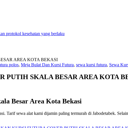
n protokol kesehatan yang berlaku
utura polos
,
Meja Bulat Dan Kursi Futura
,
sewa kursi futura
,
Sewa Kurs
 PUTIH SKALA BESAR AREA KOTA B
ala Besar Area Kota Bekasi
si. Tarif sewa alat kami dijamin paling termurah di Jabodetabek. Selai