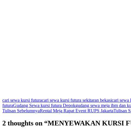
cari sewa kursi futura
cari sewa kursi futura sekitaran bekasi
cari sewa 
futura
Gudang Sewa kursi futura Depok
gudang sewa meja ibm dan kur
Navigasi
Tulisan Sebelumnya
Rental Meja Rapat Event RUPS Jakarta
Tulisan S
Tulisan
2 thoughts on “MENYEWAKAN KURSI