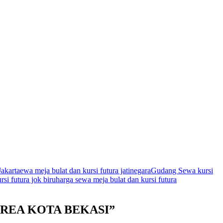
Jakarta
ewa meja bulat dan kursi futura jatinegara
Gudang Sewa kursi
si futura jok biru
harga sewa meja bulat dan kursi futura
AREA KOTA BEKASI”