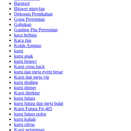
Barstool
Blower mistyfan
Dekorasi Pernikahan
Gong Peresmian
Gubukan
Gunting Pita Peresmian
kaca berhias
Kaca rias
Kotak Angpao
kursi
kursi anak
kursi betawi
Kursi cross back
kursi dan meja event besar
Kursi dan meja vip
kursi dealing
kursi dinner
Kursi direktur
kursi futura
kursi futura dan meja bulat
Kursi Futura Ftr-405
kursi futura polos
kursi kuliah
kursi olivia
Kursi pelaminan