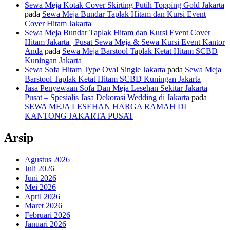
Sewa Meja Kotak Cover Skirting Putih Topping Gold Jakarta
pada
Sewa Meja Bundar Taplak Hitam dan Kursi Event
Cover Hitam Jakarta
Sewa Meja Bundar Taplak Hitam dan Kursi Event Cover
Hitam Jakarta | Pusat Sewa Meja & Sewa Kursi Event Kantor
Anda
pada
Sewa Meja Barstool Taplak Ketat Hitam SCBD
Kuningan Jakarta
Sewa Sofa Hitam Type Oval Single Jakarta
pada
Sewa Meja
Barstool Taplak Ketat Hitam SCBD Kuningan Jakarta
Jasa Penyewaan Sofa Dan Meja Lesehan Sekitar Jakarta
Pusat – Spesialis Jasa Dekorasi Wedding di Jakarta
pada
SEWA MEJA LESEHAN HARGA RAMAH DI
KANTONG JAKARTA PUSAT
Arsip
Agustus 2026
Juli 2026
Juni 2026
Mei 2026
April 2026
Maret 2026
Februari 2026
Januari 2026