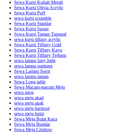
Sewa Kursi Kuliah Merah
Sewa Kursi Olivia Acrylic
Sewa Kursi Puff
sewa kursi scramble
Sewa Kursi Standar
Sewa Kursi Susun
Sewa Kursi Taman Tunggal
sewa kursi tiffany acrylic
Sewa Kursi Tiffany Gold
Sewa Kursi Tiffany Kayu
Sewa Kursi Tiffany Terbaru
sewa lampu fairy light
sewa lampu gantung
Sewa Lampu Sorot
sewa lampu taman
Sewa Long table
Sewa Macam-macam Meja
sewa meja
sewa meja akad
sewa meja anak
sewa meja barstool
sewa meja bulat
Sewa Meja Bulat Kaca
Sewa Meja Bundar
Sewa Meja Crisbow