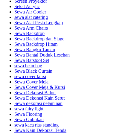
Screen Proyektor
Sekat Acrylic
Sewa Air Cooler
sewa alat catering
Sewa Alat Pesta Lengkap
Sewa Arm Chairs
Sewa Backdrop
Sewa Backdrop dan Stage
Sewa Backdrop Hitam
Sewa Bangku Taman
Sewa Bantal Duduk Lesehan
Sewa Barstool Set
sewa bean bag
Sewa Black Curtain
sewa cover kursi
Sewa Cover Meja
Sewa Cover Meja & Kursi
Sewa Dekorasi Balon
Sewa Dekorasi Kain Serut
Sewa dekorasi pelaminan
sewa fairy light
Sewa Flooring
Sewa Gubukan
sewa kaca rias standing
Sewa Kain Dekorasi Tenda