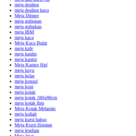
meja dealing
meja dealing kaca
Meja Dinner
meja gubugan
meja gubukan
meja IBM
meja kaca
Meja Kaca Bulat
meja kafe
meja kantin
meja kantor
Meja Kantor Hpl
meja kayu
meja kelas
meja konsul
meja kopi
meja kotak
meja kotak 180x80cm
meja kotak ibm
Meja Kotak Melamin
meja kuliah
meja kursi bakso
Meja Kursi Hajatan
meja lesehan
Meja lipat