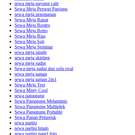
sewa meja payung cafe
Sewa Meja Persegi Panjang
sewa meja prasmanan
Sewa Meja Rapat
Sewa Meja Rentro
Sewa Meja Retro
Sewa Meja Rias
Sewa Meja Saji
Sewa Meja Seminar
sewa meja single
sewa meja skirting
sewa meja sudut
Sewa meja sudut dan sofa oval
sewa meja taman
sewa meja taman 2in1
Sewa Meja Test
Sewa Misty Cool
sewa panggung
Sewa Panggung Melaminto
Sewa Panggung Multiplek
Sewa Panggung Portable
Sewa Papan Petunjuk
sewa partisi
sewa partisi hitam
sewa partisi panel foto