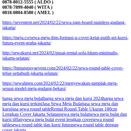
0878-8012-5555 ( ALDO )
0878-7899-4040 ( WITA )
0818-0804-8580 ( AMEL )
https://seventent.net/2024/02/22/sewa-sign-board-stainless-gudang-
jakarta/
https://meja.co/sewa-meja-ibm-formasi-u-cover-ketat-putih-set-kursi-
futura-event-graha-jakarta/
http://sewakursi.net/2024/02/pusat-rental-sofa-hitam-minimalis-
jakarta-selatan/
https://bintangjayaevent.com/2024/02/22/sewa-round-table-cover-
tebar-setiabudi-jakarta-selatan/
https://sewalinen.com/2024/02/22/menyewakan-tamplak-meja-
sesuai-model-meja-gudang-bekasi/
harga sewa meja bulat
harga sewa meja dan kursi 2024
harga sewa
meja dan kursi terkini
Jasa Sewa Meja Bulat
jasa sewa meja dan
kursi
jasa sewa round table
Rental Round Table Ukuran 180cm
Lengkap Cover Jakarta Selatan
sewa meja bulat
sewa meja bulat dan
kursi tiffany
sewa meja bulat event lengkap cover
sewa round
table
sewa round table dan kursi futura
sewa round table dengan
cover jakarta