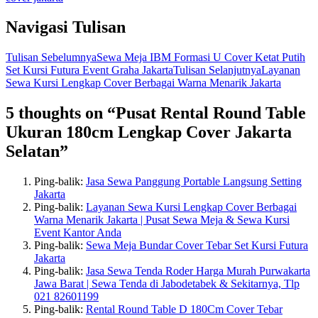
Navigasi Tulisan
Tulisan Sebelumnya
Sewa Meja IBM Formasi U Cover Ketat Putih
Set Kursi Futura Event Graha Jakarta
Tulisan Selanjutnya
Layanan
Sewa Kursi Lengkap Cover Berbagai Warna Menarik Jakarta
5 thoughts on “Pusat Rental Round Table
Ukuran 180cm Lengkap Cover Jakarta
Selatan”
Ping-balik:
Jasa Sewa Panggung Portable Langsung Setting
Jakarta
Ping-balik:
Layanan Sewa Kursi Lengkap Cover Berbagai
Warna Menarik Jakarta | Pusat Sewa Meja & Sewa Kursi
Event Kantor Anda
Ping-balik:
Sewa Meja Bundar Cover Tebar Set Kursi Futura
Jakarta
Ping-balik:
Jasa Sewa Tenda Roder Harga Murah Purwakarta
Jawa Barat | Sewa Tenda di Jabodetabek & Sekitarnya, Tlp
021 82601199
Ping-balik:
Rental Round Table D 180Cm Cover Tebar