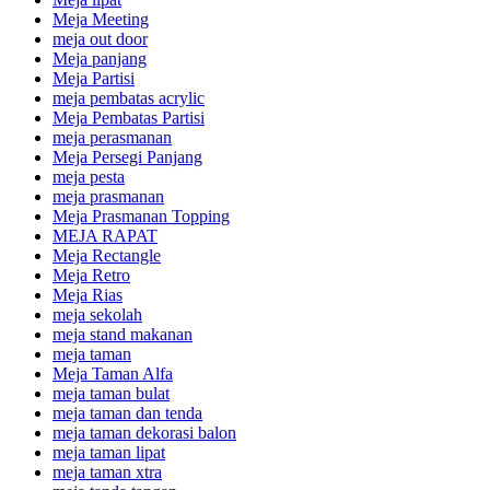
Meja Meeting
meja out door
Meja panjang
Meja Partisi
meja pembatas acrylic
Meja Pembatas Partisi
meja perasmanan
Meja Persegi Panjang
meja pesta
meja prasmanan
Meja Prasmanan Topping
MEJA RAPAT
Meja Rectangle
Meja Retro
Meja Rias
meja sekolah
meja stand makanan
meja taman
Meja Taman Alfa
meja taman bulat
meja taman dan tenda
meja taman dekorasi balon
meja taman lipat
meja taman xtra