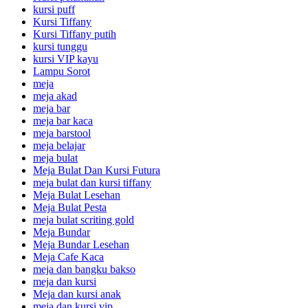
kursi puff
Kursi Tiffany
Kursi Tiffany putih
kursi tunggu
kursi VIP kayu
Lampu Sorot
meja
meja akad
meja bar
meja bar kaca
meja barstool
meja belajar
meja bulat
Meja Bulat Dan Kursi Futura
meja bulat dan kursi tiffany
Meja Bulat Lesehan
Meja Bulat Pesta
meja bulat scriting gold
Meja Bundar
Meja Bundar Lesehan
Meja Cafe Kaca
meja dan bangku bakso
meja dan kursi
Meja dan kursi anak
meja dan kursi vip