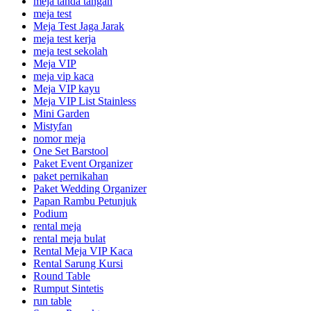
meja tanda tangan
meja test
Meja Test Jaga Jarak
meja test kerja
meja test sekolah
Meja VIP
meja vip kaca
Meja VIP kayu
Meja VIP List Stainless
Mini Garden
Mistyfan
nomor meja
One Set Barstool
Paket Event Organizer
paket pernikahan
Paket Wedding Organizer
Papan Rambu Petunjuk
Podium
rental meja
rental meja bulat
Rental Meja VIP Kaca
Rental Sarung Kursi
Round Table
Rumput Sintetis
run table