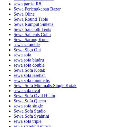
sewa partisi R8
Sewa Perlengkapan Bazar
Sewa Qline
Sewa Round Table
Sewa Rumput Sintetis
Sewa Sailcloth Tents
Sewa Sailtents Colth
Sewa Sarung Kursi
sewa scramble
Sewa Sign Out
sewa sofa
sewa sofa bludru
sewa sofa double
Sewa Sofa Kotak
sewa sofa lesehan
sewa sofa minimalis
Sewa Sofa Minimalis Single Kotak
sewa sofa oval
Sewa Sofa Oval Hitam
Sewa Sofa Queen
sewa sofa single
Sewa Sofa Studio
Sewa Sofa Syahrini
sewa sofa triple
sewa standing mirror