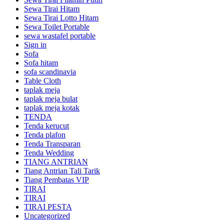
Sewa Tirai Hitam
Sewa Tirai Lotto Hitam
Sewa Toilet Portable
sewa wastafel portable
Sign in
Sofa
Sofa hitam
sofa scandinavia
Table Cloth
taplak meja
taplak meja bulat
taplak meja kotak
TENDA
Tenda kerucut
Tenda plafon
Tenda Transparan
Tenda Wedding
TIANG ANTRIAN
Tiang Antrian Tali Tarik
Tiang Pembatas VIP
TIRAI
TIRAI
TIRAI PESTA
Uncategorized