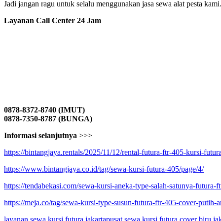
Jadi jangan ragu untuk selalu menggunakan jasa sewa alat pesta kami
Layanan Call Center 24 Jam
0878-8372-8740 (IMUT)
0878-7350-8787 (BUNGA)
Informasi selanjutnya
>>>
https://bintangjaya.rentals/2025/11/12/rental-futura-ftr-405-kursi-futur
https://www.bintangjaya.co.id/tag/sewa-kursi-futura-405/page/4/
https://tendabekasi.com/sewa-kursi-aneka-type-salah-satunya-futura-ft
https://meja.co/tag/sewa-kursi-type-susun-futura-ftr-405-cover-putih-ar
layanan sewa kursi futura jakarta
pusat sewa kursi futura cover biru ja