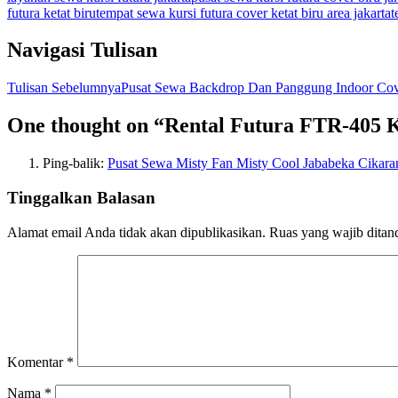
futura ketat biru
tempat sewa kursi futura cover ketat biru area jakarta
t
Navigasi Tulisan
Tulisan Sebelumnya
Pusat Sewa Backdrop Dan Panggung Indoor Cove
One thought on “Rental Futura FTR-405 K
Ping-balik:
Pusat Sewa Misty Fan Misty Cool Jababeka Cikara
Tinggalkan Balasan
Alamat email Anda tidak akan dipublikasikan.
Ruas yang wajib ditan
Komentar
*
Nama
*