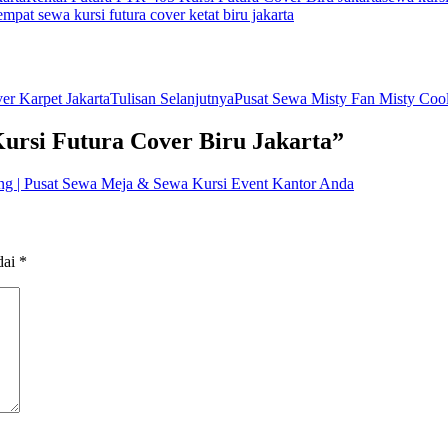
empat sewa kursi futura cover ketat biru jakarta
r Karpet Jakarta
Tulisan Selanjutnya
Pusat Sewa Misty Fan Misty Coo
ursi Futura Cover Biru Jakarta”
ng | Pusat Sewa Meja & Sewa Kursi Event Kantor Anda
dai
*