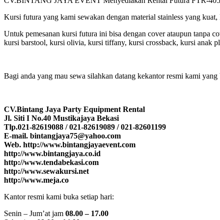
CV.BINTANG JAYA EVENT Menyediakan Rental Futura FTR-405 Kursi F
Kursi futura yang kami sewakan dengan material stainless yang kuat,
Untuk pemesanan kursi futura ini bisa dengan cover ataupun tanpa co
kursi barstool, kursi olivia, kursi tiffany, kursi crossback, kursi anak p
Bagi anda yang mau sewa silahkan datang kekantor resmi kami yang 
CV.Bintang Jaya Party Equipment Rental
Jl. Siti I No.40 Mustikajaya Bekasi
Tlp.021-82619088 / 021-82619089 / 021-82601199
E-mail. bintangjaya75@yahoo.com
Web. http://www.bintangjayaevent.com
http://www.bintangjaya.co.id
http://www.tendabekasi.com
http://www.sewakursi.net
http://www.meja.co
Kantor resmi kami buka setiap hari:
Senin – Jum’at jam
08.00 – 17.00