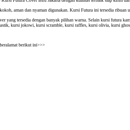
utura Cover Biru Jakarta dengan kualitas terbaik siap kirim dan se
 kokoh, aman dan nyaman digunakan. Kursi Futura ini tersedia ribuan 
ver yang tersedia dengan banyak pilihan warna. Selain kursi futura kam
lastik, kursi jokowi, kursi scramble, kursi raffles, kursi olivia, kursi gh
beralamat berikut ini>>>