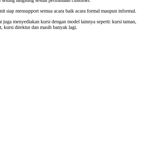
tting langsung sesuai permintaan customer.
unit siap mensupport semua acara baik acara formal maupun informal.
i juga menyediakan kursi dengan model lainnya seperti: kursi taman,
ost, kursi direktur dan masih banyak lagi.