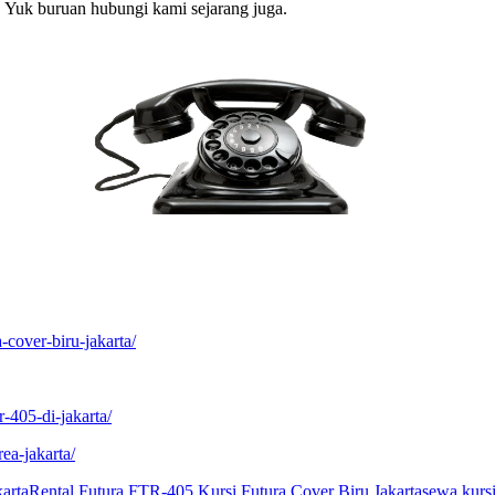
. Yuk buruan hubungi kami sejarang juga.
a-cover-biru-jakarta/
r-405-di-jakarta/
ea-jakarta/
karta
Rental Futura FTR-405 Kursi Futura Cover Biru Jakarta
sewa kursi