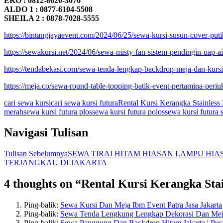
EKO : 0812-8620-3076
ALDO 1 : 0877-6104-5508
SHEILA 2 : 0878-7028-5555
https://bintangjayaevent.com/2024/06/25/sewa-kursi-susun-cover-puti
https://sewakursi.net/2024/06/sewa-misty-fan-sistem-pendingin-uap-air
https://tendabekasi.com/sewa-tenda-lengkap-backdrop-meja-dan-kursi-
https://meja.co/sewa-round-table-topping-batik-event-pertamina-periu
cari sewa kursi
cari sewa kursi futura
Rental Kursi Kerangka Stainles
merah
sewa kursi futura plos
sewa kursi futura polos
sewa kursi futura 
Navigasi Tulisan
Tulisan Sebelumnya
SEWA TIRAI HITAM HIASAN LAMPU HIA
TERJANGKAU DI JAKARTA
4 thoughts on “Rental Kursi Kerangka St
Ping-balik:
Sewa Kursi Dan Meja Ibm Event Patra Jasa Jakarta
Ping-balik:
Sewa Tenda Lengkung Lengkap Dekorasi Dan Meja 
Ping-balik:
Sewa Panggung Dan Backdrop Hitam Jakarta | Pus