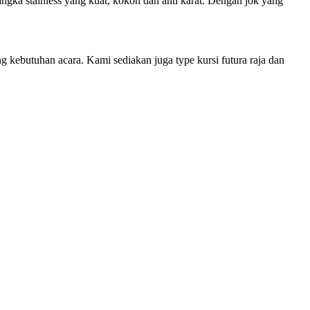
angka stainless yang kuat, kokoh dan anti karat. Dengan jok yang
ng kebutuhan acara. Kami sediakan juga type kursi futura raja dan