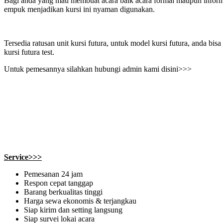
Bagi anda yang mau membuat acara baik acara formal maupun informal, 
empuk menjadikan kursi ini nyaman digunakan.
Tersedia ratusan unit kursi futura, untuk model kursi futura, anda b
kursi futura test.
Untuk pemesannya silahkan hubungi admin kami disini>>>
Service>>>
Pemesanan 24 jam
Respon cepat tanggap
Barang berkualitas tinggi
Harga sewa ekonomis & terjangkau
Siap kirim dan setting langsung
Siap survei lokai acara