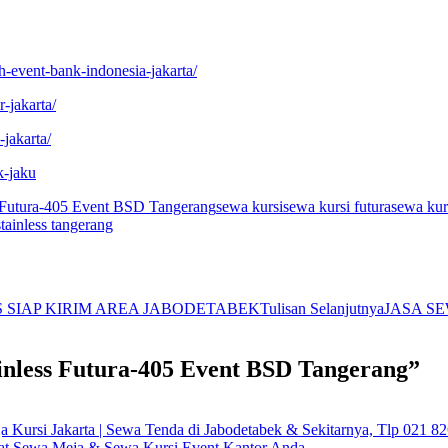
h-event-bank-indonesia-jakarta/
-jakarta/
jakarta/
k-jaku
s Futura-405 Event BSD Tangerang
sewa kursi
sewa kursi futura
sewa kur
stainless tangerang
S SIAP KIRIM AREA JABODETABEK
Tulisan Selanjutnya
JASA S
ainless Futura-405 Event BSD Tangerang”
Kursi Jakarta | Sewa Tenda di Jabodetabek & Sekitarnya, Tlp 021 8
at Sewa Meja & Sewa Kursi Event Kantor Anda