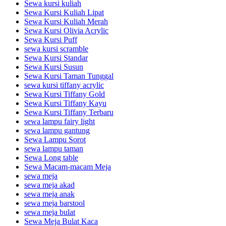
Sewa kursi kuliah
Sewa Kursi Kuliah Lipat
Sewa Kursi Kuliah Merah
Sewa Kursi Olivia Acrylic
Sewa Kursi Puff
sewa kursi scramble
Sewa Kursi Standar
Sewa Kursi Susun
Sewa Kursi Taman Tunggal
sewa kursi tiffany acrylic
Sewa Kursi Tiffany Gold
Sewa Kursi Tiffany Kayu
Sewa Kursi Tiffany Terbaru
sewa lampu fairy light
sewa lampu gantung
Sewa Lampu Sorot
sewa lampu taman
Sewa Long table
Sewa Macam-macam Meja
sewa meja
sewa meja akad
sewa meja anak
sewa meja barstool
sewa meja bulat
Sewa Meja Bulat Kaca