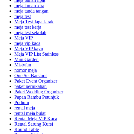
meja taman lipat
meja taman xtra
meja tanda tangan
meja test
Meja Test Jaga Jarak
meja test kerja
meja test sekolah
Meja VIP
meja vip kaca
Meja VIP kayu
Meja VIP List Stainless
Mini Garden
Mistyfan
nomor meja
One Set Barstool
Paket Event Organizer
paket pernikahan
Paket Wedding Organizer
Papan Rambu Petunjuk
Podium
rental meja
rental meja bulat
Rental Meja VIP Kaca
Rental Sarung Kursi
Round Table