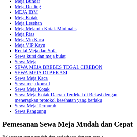
Meja Bundar
Meja Dealing
MEJA IBM
Meja Kotak
Meja Lesehan
Meja Melamin Kotak Minimalis
Meja Rias
Meja Vip Kaca
Meja VIP Kayu
Rental Meja dan Sofa
Sewa kursi dan meja bulat
Sewa Meja
SEWA MEJA BREBES TEGAL CIREBON
SEWA MEJA DI BEKASI
Sewa Meja Kaca
Sewa meja konsul
Sewa Meja Kotak
Sewa Meja Kotak Daerah Terdekat di Bekasi dengan
menerapkan protokol kesehatan yang berlaku
Sewa Meja Termurah
Sewa Panggung
Pemesanan Sewa Meja Mudah dan Cepat