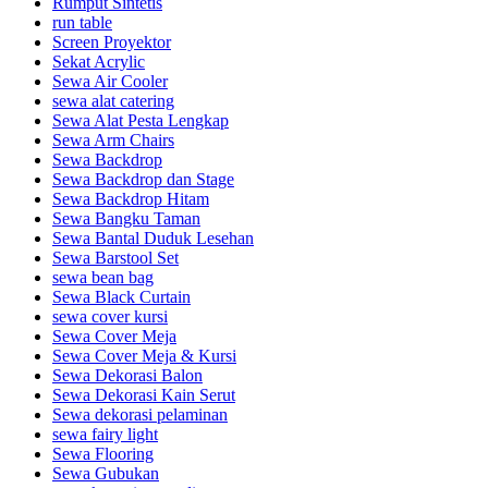
Rumput Sintetis
run table
Screen Proyektor
Sekat Acrylic
Sewa Air Cooler
sewa alat catering
Sewa Alat Pesta Lengkap
Sewa Arm Chairs
Sewa Backdrop
Sewa Backdrop dan Stage
Sewa Backdrop Hitam
Sewa Bangku Taman
Sewa Bantal Duduk Lesehan
Sewa Barstool Set
sewa bean bag
Sewa Black Curtain
sewa cover kursi
Sewa Cover Meja
Sewa Cover Meja & Kursi
Sewa Dekorasi Balon
Sewa Dekorasi Kain Serut
Sewa dekorasi pelaminan
sewa fairy light
Sewa Flooring
Sewa Gubukan