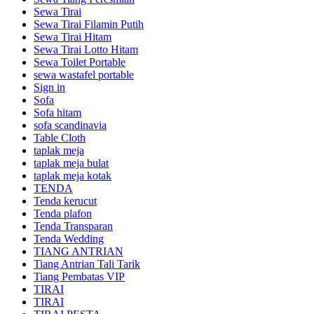
Sewa Tirai
Sewa Tirai Filamin Putih
Sewa Tirai Hitam
Sewa Tirai Lotto Hitam
Sewa Toilet Portable
sewa wastafel portable
Sign in
Sofa
Sofa hitam
sofa scandinavia
Table Cloth
taplak meja
taplak meja bulat
taplak meja kotak
TENDA
Tenda kerucut
Tenda plafon
Tenda Transparan
Tenda Wedding
TIANG ANTRIAN
Tiang Antrian Tali Tarik
Tiang Pembatas VIP
TIRAI
TIRAI