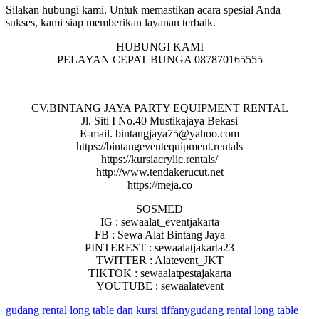
Silakan hubungi kami. Untuk memastikan acara spesial Anda
sukses, kami siap memberikan layanan terbaik.
HUBUNGI KAMI
PELAYAN CEPAT BUNGA 087870165555
CV.BINTANG JAYA PARTY EQUIPMENT RENTAL
Jl. Siti I No.40 Mustikajaya Bekasi
E-mail. bintangjaya75@yahoo.com
https://bintangeventequipment.rentals
https://kursiacrylic.rentals/
http://www.tendakerucut.net
https://meja.co
SOSMED
IG : sewaalat_eventjakarta
FB : Sewa Alat Bintang Jaya
PINTEREST : sewaalatjakarta23
TWITTER : Alatevent_JKT
TIKTOK : sewaalatpestajakarta
YOUTUBE : sewaalatevent
gudang rental long table dan kursi tiffany
gudang rental long table