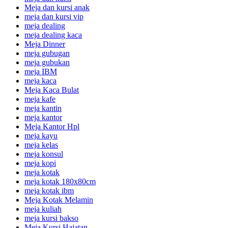
Meja dan kursi anak
meja dan kursi vip
meja dealing
meja dealing kaca
Meja Dinner
meja gubugan
meja gubukan
meja IBM
meja kaca
Meja Kaca Bulat
meja kafe
meja kantin
meja kantor
Meja Kantor Hpl
meja kayu
meja kelas
meja konsul
meja kopi
meja kotak
meja kotak 180x80cm
meja kotak ibm
Meja Kotak Melamin
meja kuliah
meja kursi bakso
Meja Kursi Hajatan