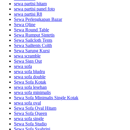
sewa partisi hitam
sewa partisi panel foto
sewa partisi R8
Sewa Perlengkapan Bazar
Sewa Qline
Sewa Round Table
Sewa Rumput Sintetis
Sewa Sailcloth Tents
Sewa Sailtents Colth
Sewa Sarung Kursi
sewa scramble
Sewa Sign Out
sewa sofa
sewa sofa bludru
sewa sofa double
Sewa Sofa Kotak
sewa sofa lesehan
sewa sofa minimalis
Sewa Sofa Minimalis Single Kotak
sewa sofa oval
Sewa Sofa Oval Hitam
Sewa Sofa Queen
sewa sofa single
Sewa Sofa Studio
Sewa Sofa Syahrini