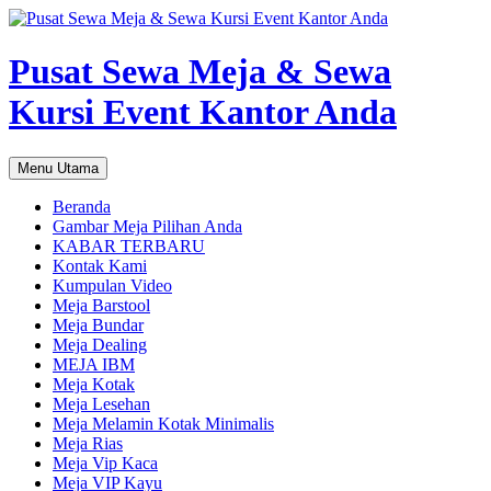
Pusat Sewa Meja & Sewa
Kursi Event Kantor Anda
Cari
Langsung
Menu Utama
ke
isi
Beranda
Gambar Meja Pilihan Anda
KABAR TERBARU
Kontak Kami
Kumpulan Video
Meja Barstool
Meja Bundar
Meja Dealing
MEJA IBM
Meja Kotak
Meja Lesehan
Meja Melamin Kotak Minimalis
Meja Rias
Meja Vip Kaca
Meja VIP Kayu