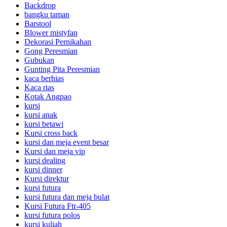
Backdrop
bangku taman
Barstool
Blower mistyfan
Dekorasi Pernikahan
Gong Peresmian
Gubukan
Gunting Pita Peresmian
kaca berhias
Kaca rias
Kotak Angpao
kursi
kursi anak
kursi betawi
Kursi cross back
kursi dan meja event besar
Kursi dan meja vip
kursi dealing
kursi dinner
Kursi direktur
kursi futura
kursi futura dan meja bulat
Kursi Futura Ftr-405
kursi futura polos
kursi kuliah