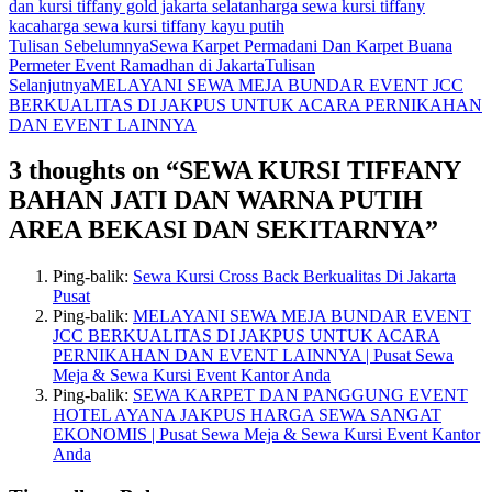
dan kursi tiffany gold jakarta selatan
harga sewa kursi tiffany
kaca
harga sewa kursi tiffany kayu putih
Navigasi
Tulisan Sebelumnya
Sewa Karpet Permadani Dan Karpet Buana
Permeter Event Ramadhan di Jakarta
Tulisan
Tulisan
Selanjutnya
MELAYANI SEWA MEJA BUNDAR EVENT JCC
BERKUALITAS DI JAKPUS UNTUK ACARA PERNIKAHAN
DAN EVENT LAINNYA
3 thoughts on “SEWA KURSI TIFFANY
BAHAN JATI DAN WARNA PUTIH
AREA BEKASI DAN SEKITARNYA”
Ping-balik:
Sewa Kursi Cross Back Berkualitas Di Jakarta
Pusat
Ping-balik:
MELAYANI SEWA MEJA BUNDAR EVENT
JCC BERKUALITAS DI JAKPUS UNTUK ACARA
PERNIKAHAN DAN EVENT LAINNYA | Pusat Sewa
Meja & Sewa Kursi Event Kantor Anda
Ping-balik:
SEWA KARPET DAN PANGGUNG EVENT
HOTEL AYANA JAKPUS HARGA SEWA SANGAT
EKONOMIS | Pusat Sewa Meja & Sewa Kursi Event Kantor
Anda