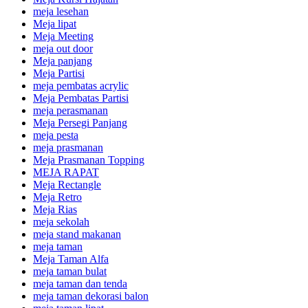
meja lesehan
Meja lipat
Meja Meeting
meja out door
Meja panjang
Meja Partisi
meja pembatas acrylic
Meja Pembatas Partisi
meja perasmanan
Meja Persegi Panjang
meja pesta
meja prasmanan
Meja Prasmanan Topping
MEJA RAPAT
Meja Rectangle
Meja Retro
Meja Rias
meja sekolah
meja stand makanan
meja taman
Meja Taman Alfa
meja taman bulat
meja taman dan tenda
meja taman dekorasi balon