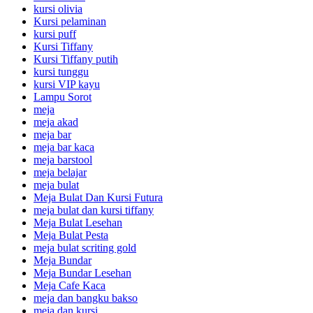
kursi olivia
Kursi pelaminan
kursi puff
Kursi Tiffany
Kursi Tiffany putih
kursi tunggu
kursi VIP kayu
Lampu Sorot
meja
meja akad
meja bar
meja bar kaca
meja barstool
meja belajar
meja bulat
Meja Bulat Dan Kursi Futura
meja bulat dan kursi tiffany
Meja Bulat Lesehan
Meja Bulat Pesta
meja bulat scriting gold
Meja Bundar
Meja Bundar Lesehan
Meja Cafe Kaca
meja dan bangku bakso
meja dan kursi