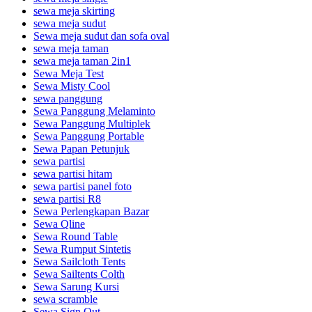
sewa meja skirting
sewa meja sudut
Sewa meja sudut dan sofa oval
sewa meja taman
sewa meja taman 2in1
Sewa Meja Test
Sewa Misty Cool
sewa panggung
Sewa Panggung Melaminto
Sewa Panggung Multiplek
Sewa Panggung Portable
Sewa Papan Petunjuk
sewa partisi
sewa partisi hitam
sewa partisi panel foto
sewa partisi R8
Sewa Perlengkapan Bazar
Sewa Qline
Sewa Round Table
Sewa Rumput Sintetis
Sewa Sailcloth Tents
Sewa Sailtents Colth
Sewa Sarung Kursi
sewa scramble
Sewa Sign Out