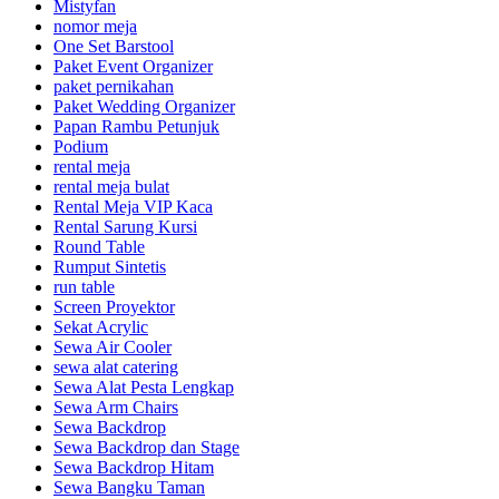
Mistyfan
nomor meja
One Set Barstool
Paket Event Organizer
paket pernikahan
Paket Wedding Organizer
Papan Rambu Petunjuk
Podium
rental meja
rental meja bulat
Rental Meja VIP Kaca
Rental Sarung Kursi
Round Table
Rumput Sintetis
run table
Screen Proyektor
Sekat Acrylic
Sewa Air Cooler
sewa alat catering
Sewa Alat Pesta Lengkap
Sewa Arm Chairs
Sewa Backdrop
Sewa Backdrop dan Stage
Sewa Backdrop Hitam
Sewa Bangku Taman