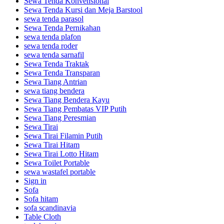
Sewa Tenda Konvensional
Sewa Tenda Kursi dan Meja Barstool
sewa tenda parasol
Sewa Tenda Pernikahan
sewa tenda plafon
sewa tenda roder
sewa tenda sarnafil
Sewa Tenda Traktak
Sewa Tenda Transparan
Sewa Tiang Antrian
sewa tiang bendera
Sewa Tiang Bendera Kayu
Sewa Tiang Pembatas VIP Putih
Sewa Tiang Peresmian
Sewa Tirai
Sewa Tirai Filamin Putih
Sewa Tirai Hitam
Sewa Tirai Lotto Hitam
Sewa Toilet Portable
sewa wastafel portable
Sign in
Sofa
Sofa hitam
sofa scandinavia
Table Cloth