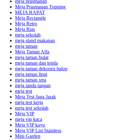
meja prasmanan
Meja Prasmanan Topping
MEJA RAPAT
Meja Rectangle
Meja Retro
Meja Rias
meja sekolah
meja stand makanan
meja taman
Meja Taman Alfa
meja taman bulat
meja taman dan tenda
meja taman dekorasi balon
meja taman lipat
meja taman xtra
meja tanda tangan
meja test
Meja Test Jaga Jarak
meja test kerja
meja test sekolah
Meja VIP
meja vip kaca
Meja VIP kayu
Meja VIP List Stainless
Mini Garden