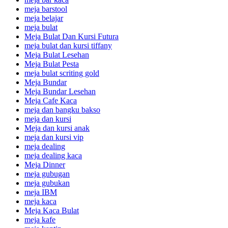
meja barstool
meja belajar
meja bulat
Meja Bulat Dan Kursi Futura
meja bulat dan kursi tiffany
Meja Bulat Lesehan
Meja Bulat Pesta
meja bulat scriting gold
Meja Bundar
Meja Bundar Lesehan
Meja Cafe Kaca
meja dan bangku bakso
meja dan kursi
Meja dan kursi anak
meja dan kursi vip
meja dealing
meja dealing kaca
Meja Dinner
meja gubugan
meja gubukan
meja IBM
meja kaca
Meja Kaca Bulat
meja kafe