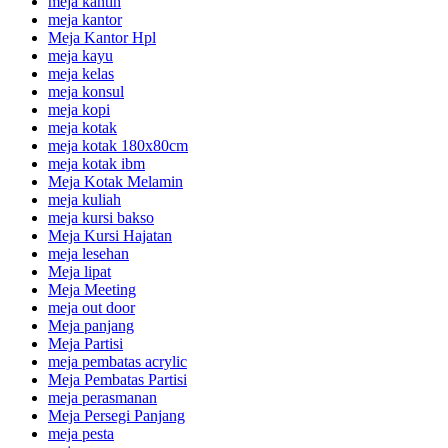
meja kantin
meja kantor
Meja Kantor Hpl
meja kayu
meja kelas
meja konsul
meja kopi
meja kotak
meja kotak 180x80cm
meja kotak ibm
Meja Kotak Melamin
meja kuliah
meja kursi bakso
Meja Kursi Hajatan
meja lesehan
Meja lipat
Meja Meeting
meja out door
Meja panjang
Meja Partisi
meja pembatas acrylic
Meja Pembatas Partisi
meja perasmanan
Meja Persegi Panjang
meja pesta