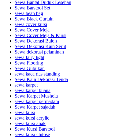
Sewa Bantal Duduk Lesehan
Sewa Barstool Set
sewa bean bag
Sewa Black Curtain
sewa cover kursi
Sewa Cover Meja
Sewa Cover Meja & Kursi
Sewa Dekorasi Balon
Sewa Dekorasi Kain Serut
Sewa dekorasi pelaminan
sewa fairy light
Sewa Flooring
Sewa Gubukan
sewa kaca rias standing
Sewa Kain Dekorasi Tenda
sewa karpet
sewa karpet buana
Sewa Karpet Mushola
sewa karpet permadani
Sewa Karpet sajadah
sewa kursi
sewa kursi acrylic
sewa kursi anak
Sewa Kursi Barstool
sewa kursi chitose