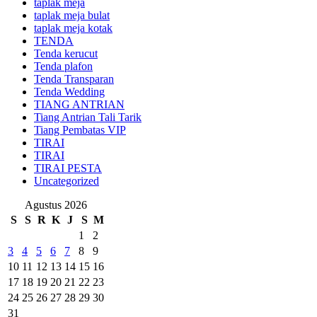
taplak meja
taplak meja bulat
taplak meja kotak
TENDA
Tenda kerucut
Tenda plafon
Tenda Transparan
Tenda Wedding
TIANG ANTRIAN
Tiang Antrian Tali Tarik
Tiang Pembatas VIP
TIRAI
TIRAI
TIRAI PESTA
Uncategorized
Agustus 2026
S
S
R
K
J
S
M
1
2
3
4
5
6
7
8
9
10
11
12
13
14
15
16
17
18
19
20
21
22
23
24
25
26
27
28
29
30
31