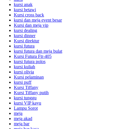
kursi anak
kursi betawi
Kursi cross back
kursi dan meja event besar
Kursi dan meja vip
kursi dealing
kursi dinner
Kursi direktur
kursi futura
kursi futura dan meja bulat
Kursi Futura Ftr-405
kursi futura polos
kursi kuliah
kursi olivia
Kursi pelaminan
kursi puff
Kursi Tiffany
Kursi Tiffany putih
kursi tunggu
kursi VIP kayu
Lampu Sorot
meja
meja akad
meja bar
meja bar kaca