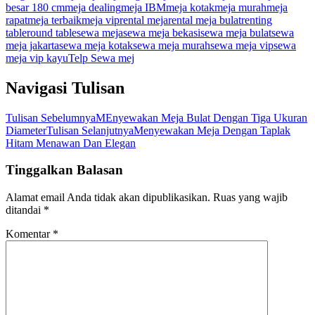
besar 180 cm
meja dealing
meja IBM
meja kotak
meja murah
meja
rapat
meja terbaik
meja vip
rental meja
rental meja bulat
renting
table
round table
sewa meja
sewa meja bekasi
sewa meja bulat
sewa
meja jakarta
sewa meja kotak
sewa meja murah
sewa meja vip
sewa
meja vip kayu
Telp Sewa mej
Navigasi Tulisan
Tulisan Sebelumnya
MEnyewakan Meja Bulat Dengan Tiga Ukuran
Diameter
Tulisan Selanjutnya
Menyewakan Meja Dengan Taplak
Hitam Menawan Dan Elegan
Tinggalkan Balasan
Alamat email Anda tidak akan dipublikasikan.
Ruas yang wajib
ditandai
*
Komentar
*