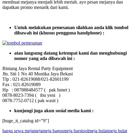
membuat mejanya menjadi lebih meriah. ayo pesan mejanya dan
dapatkan promo menarik dari kami.
Untuk melakukan pemesanan silahkan anda klik tombol
dibawah ini (khusus pengguna handphone) :
atau langsung datang ketempat kami dan menghubungi
nomor yang ada dibawah ini :
Bintang Jaya Rental Party Equipment
Jln. Siti 1 No 40 Mustika Jaya Bekasi
Tlp : 021-82619088/021-82601199
Fax : 021-82619089
Hp : 087888484577 ( pak Ismet )
0878-8023-7394 ( ibu yeni )
0878-7752-0712 ( pak wasit )
kunjungi juga akun sosial media kami :
[huge_it_catalog id=”9″]
harga sewa meja
meja
meja bagus
meja barstool
meja bulat
meja bulat