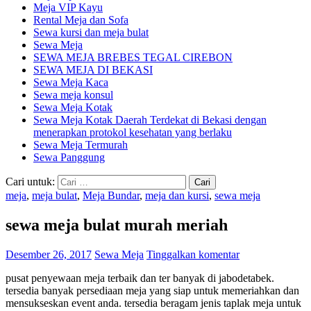
Meja VIP Kayu
Rental Meja dan Sofa
Sewa kursi dan meja bulat
Sewa Meja
SEWA MEJA BREBES TEGAL CIREBON
SEWA MEJA DI BEKASI
Sewa Meja Kaca
Sewa meja konsul
Sewa Meja Kotak
Sewa Meja Kotak Daerah Terdekat di Bekasi dengan
menerapkan protokol kesehatan yang berlaku
Sewa Meja Termurah
Sewa Panggung
Cari untuk:
meja
,
meja bulat
,
Meja Bundar
,
meja dan kursi
,
sewa meja
sewa meja bulat murah meriah
Desember 26, 2017
Sewa Meja
Tinggalkan komentar
pusat penyewaan meja terbaik dan ter banyak di jabodetabek.
tersedia banyak persediaan meja yang siap untuk memeriahkan dan
mensukseskan event anda. tersedia beragam jenis taplak meja untuk