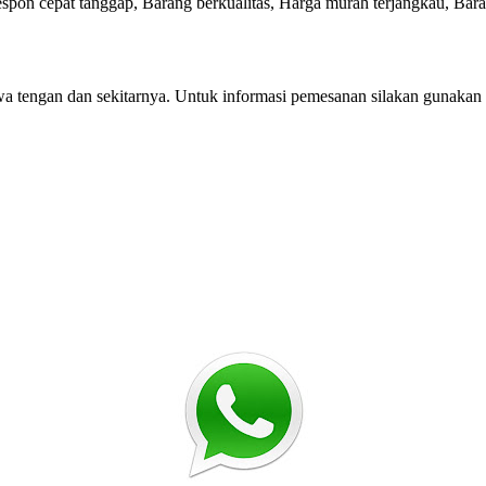
on cepat tanggap, Barang berkualitas, Harga murah terjangkau, Bara
wa tengan dan sekitarnya. Untuk informasi pemesanan silakan gunakan v