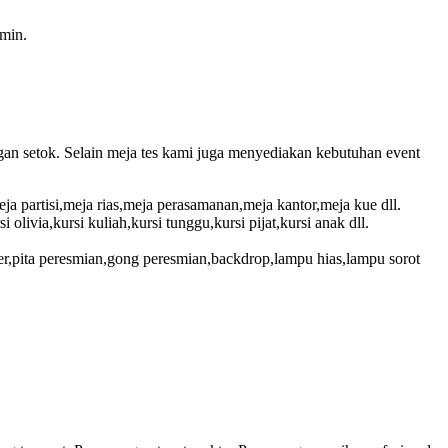
amin.
an setok. Selain meja tes kami juga menyediakan kebutuhan event
a partisi,meja rias,meja perasamanan,meja kantor,meja kue dll.
si olivia,kursi kuliah,kursi tunggu,kursi pijat,kursi anak dll.
wer,pita peresmian,gong peresmian,backdrop,lampu hias,lampu sorot