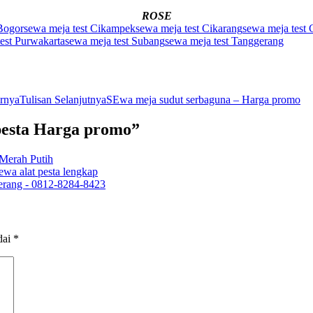
ROSE
 Bogor
sewa meja test Cikampek
sewa meja test Cikarang
sewa meja test 
est Purwakarta
sewa meja test Subang
sewa meja test Tanggerang
arnya
Tulisan Selanjutnya
SEwa meja sudut serbaguna – Harga promo
 pesta Harga promo”
 Merah Putih
ewa alat pesta lengkap
rang - 0812-8284-8423
dai
*