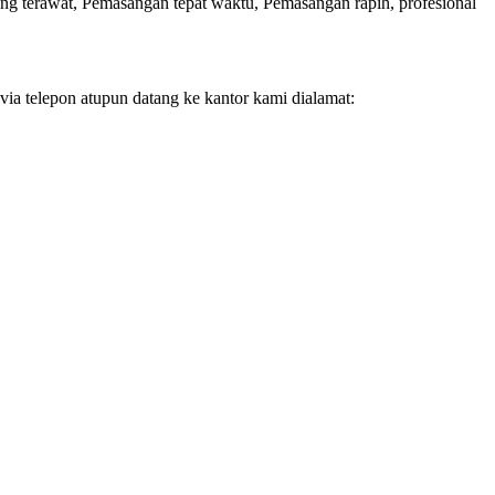
ng terawat, Pemasangan tepat waktu, Pemasangan rapih, profesional
ia telepon atupun datang ke kantor kami dialamat: