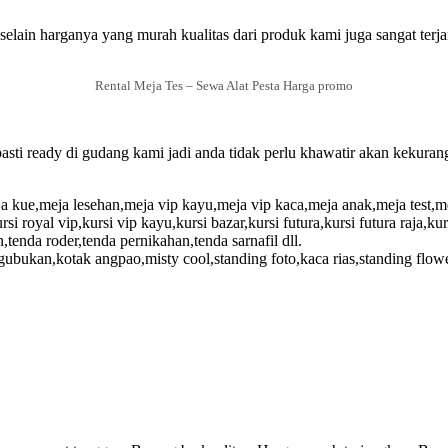
selain harganya yang murah kualitas dari produk kami juga sangat terj
Rental Meja Tes – Sewa Alat Pesta Harga promo
ti ready di gudang kami jadi anda tidak perlu khawatir akan kekurang
a kue,meja lesehan,meja vip kayu,meja vip kaca,meja anak,meja test,mej
rsi royal vip,kursi vip kayu,kursi bazar,kursi futura,kursi futura raja,kur
tenda roder,tenda pernikahan,tenda sarnafil dll.
,gubukan,kotak angpao,misty cool,standing foto,kaca rias,standing flo