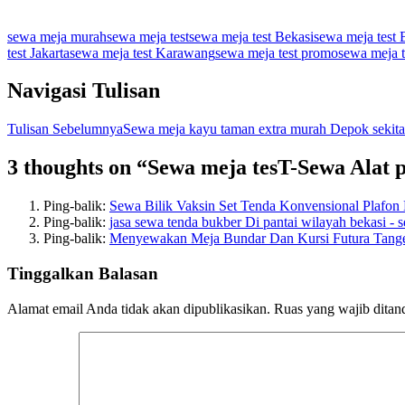
sewa meja murah
sewa meja test
sewa meja test Bekasi
sewa meja test
test Jakarta
sewa meja test Karawang
sewa meja test promo
sewa meja t
Navigasi Tulisan
Tulisan Sebelumnya
Sewa meja kayu taman extra murah Depok sekit
3 thoughts on “Sewa meja tesT-Sewa Alat
Ping-balik:
Sewa Bilik Vaksin Set Tenda Konvensional Plafon
Ping-balik:
jasa sewa tenda bukber Di pantai wilayah bekasi - s
Ping-balik:
Menyewakan Meja Bundar Dan Kursi Futura Tange
Tinggalkan Balasan
Alamat email Anda tidak akan dipublikasikan.
Ruas yang wajib ditan