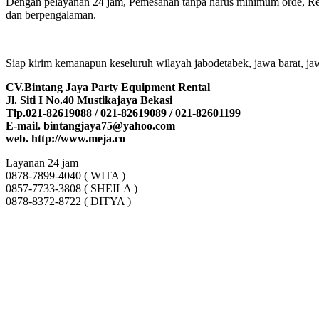
Dengan pelayanan 24 jam, Pemesanan tanpa harus minimum orde, Resp
dan berpengalaman.
Siap kirim kemanapun keseluruh wilayah jabodetabek, jawa barat, ja
CV.Bintang Jaya Party Equipment Rental
Jl. Siti I No.40 Mustikajaya Bekasi
Tlp.021-82619088 / 021-82619089 / 021-82601199
E-mail. bintangjaya75@yahoo.com
web. http://www.meja.co
Layanan 24 jam
0878-7899-4040 ( WITA )
0857-7733-3808 ( SHEILA )
0878-8372-8722 ( DITYA )