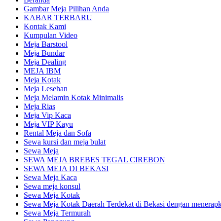
Gambar Meja Pilihan Anda
KABAR TERBARU
Kontak Kami
Kumpulan Video
Meja Barstool
Meja Bundar
Meja Dealing
MEJA IBM
Meja Kotak
Meja Lesehan
Meja Melamin Kotak Minimalis
Meja Rias
Meja Vip Kaca
Meja VIP Kayu
Rental Meja dan Sofa
Sewa kursi dan meja bulat
Sewa Meja
SEWA MEJA BREBES TEGAL CIREBON
SEWA MEJA DI BEKASI
Sewa Meja Kaca
Sewa meja konsul
Sewa Meja Kotak
Sewa Meja Kotak Daerah Terdekat di Bekasi dengan menerapka
Sewa Meja Termurah