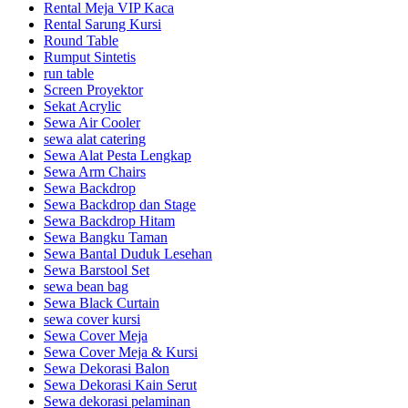
Rental Meja VIP Kaca
Rental Sarung Kursi
Round Table
Rumput Sintetis
run table
Screen Proyektor
Sekat Acrylic
Sewa Air Cooler
sewa alat catering
Sewa Alat Pesta Lengkap
Sewa Arm Chairs
Sewa Backdrop
Sewa Backdrop dan Stage
Sewa Backdrop Hitam
Sewa Bangku Taman
Sewa Bantal Duduk Lesehan
Sewa Barstool Set
sewa bean bag
Sewa Black Curtain
sewa cover kursi
Sewa Cover Meja
Sewa Cover Meja & Kursi
Sewa Dekorasi Balon
Sewa Dekorasi Kain Serut
Sewa dekorasi pelaminan