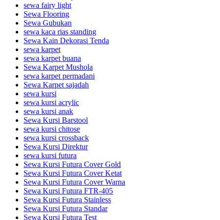
sewa fairy light
Sewa Flooring
Sewa Gubukan
sewa kaca rias standing
Sewa Kain Dekorasi Tenda
sewa karpet
sewa karpet buana
Sewa Karpet Mushola
sewa karpet permadani
Sewa Karpet sajadah
sewa kursi
sewa kursi acrylic
sewa kursi anak
Sewa Kursi Barstool
sewa kursi chitose
sewa kursi crossback
Sewa Kursi Direktur
sewa kursi futura
Sewa Kursi Futura Cover Gold
Sewa Kursi Futura Cover Ketat
Sewa Kursi Futura Cover Warna
Sewa Kursi Futura FTR-405
Sewa Kursi Futura Stainless
Sewa Kursi Futura Standar
Sewa Kursi Futura Test