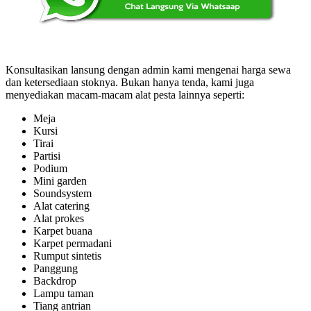
Konsultasikan lansung dengan admin kami mengenai harga sewa
dan ketersediaan stoknya. Bukan hanya tenda, kami juga
menyediakan macam-macam alat pesta lainnya seperti:
Meja
Kursi
Tirai
Partisi
Podium
Mini garden
Soundsystem
Alat catering
Alat prokes
Karpet buana
Karpet permadani
Rumput sintetis
Panggung
Backdrop
Lampu taman
Tiang antrian