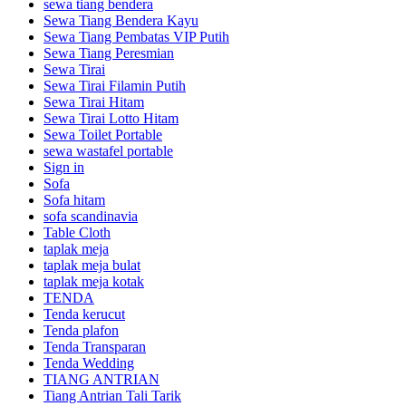
sewa tiang bendera
Sewa Tiang Bendera Kayu
Sewa Tiang Pembatas VIP Putih
Sewa Tiang Peresmian
Sewa Tirai
Sewa Tirai Filamin Putih
Sewa Tirai Hitam
Sewa Tirai Lotto Hitam
Sewa Toilet Portable
sewa wastafel portable
Sign in
Sofa
Sofa hitam
sofa scandinavia
Table Cloth
taplak meja
taplak meja bulat
taplak meja kotak
TENDA
Tenda kerucut
Tenda plafon
Tenda Transparan
Tenda Wedding
TIANG ANTRIAN
Tiang Antrian Tali Tarik