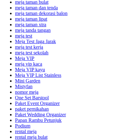
meja taman bulat
meja taman dan tenda
meja taman dekorasi balon
meja taman lipat
meja taman xtra
meja tanda tangan
meja test
Meja Test Jaga Jarak
meja test kerja
meja test sekolah
Meja VIP
meja vip kaca
Meja VIP kayu
Meja VIP List Stainless
Mini Garden
Mistyfan
nomor meja
One Set Barstool
Paket Event Organizer
paket pernikahan
Paket Wedding Organizer
Papan Rambu Petunjuk
Podium
rental meja
rental meja bulat