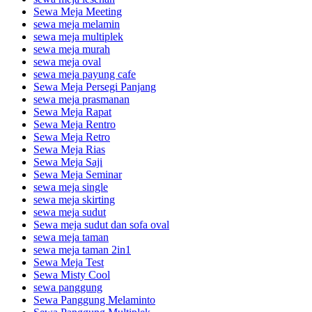
Sewa Meja Meeting
sewa meja melamin
sewa meja multiplek
sewa meja murah
sewa meja oval
sewa meja payung cafe
Sewa Meja Persegi Panjang
sewa meja prasmanan
Sewa Meja Rapat
Sewa Meja Rentro
Sewa Meja Retro
Sewa Meja Rias
Sewa Meja Saji
Sewa Meja Seminar
sewa meja single
sewa meja skirting
sewa meja sudut
Sewa meja sudut dan sofa oval
sewa meja taman
sewa meja taman 2in1
Sewa Meja Test
Sewa Misty Cool
sewa panggung
Sewa Panggung Melaminto