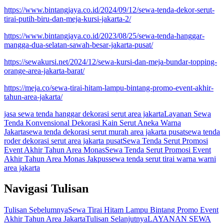
https://www.bintangjaya.co.id/2024/09/12/sewa-tenda-dekor-serut-
tirai-putih-biru-dan-meja-kursi-jakarta-2/
https://www.bintangjaya.co.id/2023/08/25/sewa-tenda-hanggar-
mangga-dua-selatan-sawah-besar-jakarta-pusat/
https://sewakursi.net/2024/12/sewa-kursi-dan-meja-bundar-topping-
orange-area-jakarta-barat/
https://meja.co/sewa-tirai-hitam-lampu-bintang-promo-event-akhir-
tahun-area-jakarta/
jasa sewa tenda hanggar dekorasi serut area jakarta
Layanan Sewa
Tenda Konvensional Dekorasi Kain Serut Aneka Warna
Jakarta
sewa tenda dekorasi serut murah area jakarta pusat
sewa tenda
roder dekorasi serut area jakarta pusat
Sewa Tenda Serut Promosi
Event Akhir Tahun Area Monas
Sewa Tenda Serut Promosi Event
Akhir Tahun Area Monas Jakpus
sewa tenda serut tirai warna warni
area jakarta
Navigasi Tulisan
Tulisan Sebelumnya
Sewa Tirai Hitam Lampu Bintang Promo Event
Akhir Tahun Area Jakarta
Tulisan Selanjutnya
LAYANAN SEWA