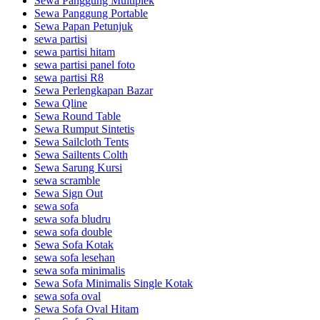
Sewa Panggung Multiplek
Sewa Panggung Portable
Sewa Papan Petunjuk
sewa partisi
sewa partisi hitam
sewa partisi panel foto
sewa partisi R8
Sewa Perlengkapan Bazar
Sewa Qline
Sewa Round Table
Sewa Rumput Sintetis
Sewa Sailcloth Tents
Sewa Sailtents Colth
Sewa Sarung Kursi
sewa scramble
Sewa Sign Out
sewa sofa
sewa sofa bludru
sewa sofa double
Sewa Sofa Kotak
sewa sofa lesehan
sewa sofa minimalis
Sewa Sofa Minimalis Single Kotak
sewa sofa oval
Sewa Sofa Oval Hitam