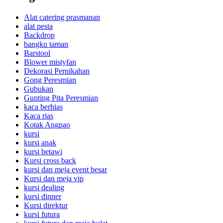
Alat catering prasmanan
alat pesta
Backdrop
bangku taman
Barstool
Blower mistyfan
Dekorasi Pernikahan
Gong Peresmian
Gubukan
Gunting Pita Peresmian
kaca berhias
Kaca rias
Kotak Angpao
kursi
kursi anak
kursi betawi
Kursi cross back
kursi dan meja event besar
Kursi dan meja vip
kursi dealing
kursi dinner
Kursi direktur
kursi futura