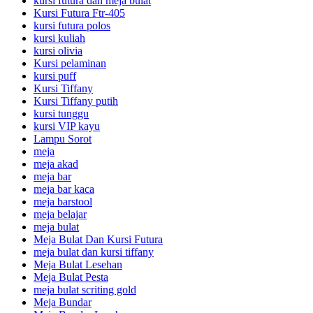
kursi futura dan meja bulat
Kursi Futura Ftr-405
kursi futura polos
kursi kuliah
kursi olivia
Kursi pelaminan
kursi puff
Kursi Tiffany
Kursi Tiffany putih
kursi tunggu
kursi VIP kayu
Lampu Sorot
meja
meja akad
meja bar
meja bar kaca
meja barstool
meja belajar
meja bulat
Meja Bulat Dan Kursi Futura
meja bulat dan kursi tiffany
Meja Bulat Lesehan
Meja Bulat Pesta
meja bulat scriting gold
Meja Bundar