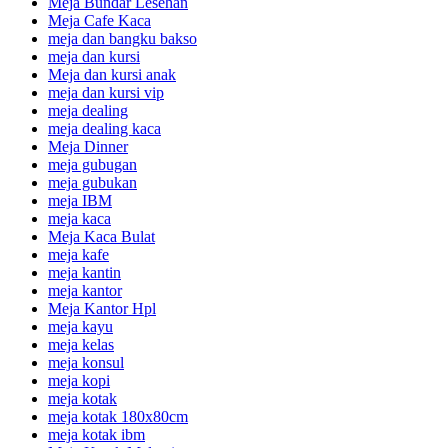
Meja Bundar Lesehan
Meja Cafe Kaca
meja dan bangku bakso
meja dan kursi
Meja dan kursi anak
meja dan kursi vip
meja dealing
meja dealing kaca
Meja Dinner
meja gubugan
meja gubukan
meja IBM
meja kaca
Meja Kaca Bulat
meja kafe
meja kantin
meja kantor
Meja Kantor Hpl
meja kayu
meja kelas
meja konsul
meja kopi
meja kotak
meja kotak 180x80cm
meja kotak ibm