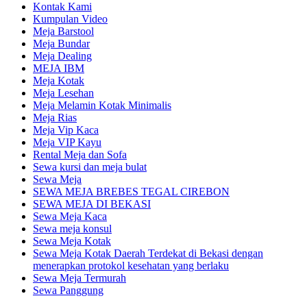
Kontak Kami
Kumpulan Video
Meja Barstool
Meja Bundar
Meja Dealing
MEJA IBM
Meja Kotak
Meja Lesehan
Meja Melamin Kotak Minimalis
Meja Rias
Meja Vip Kaca
Meja VIP Kayu
Rental Meja dan Sofa
Sewa kursi dan meja bulat
Sewa Meja
SEWA MEJA BREBES TEGAL CIREBON
SEWA MEJA DI BEKASI
Sewa Meja Kaca
Sewa meja konsul
Sewa Meja Kotak
Sewa Meja Kotak Daerah Terdekat di Bekasi dengan
menerapkan protokol kesehatan yang berlaku
Sewa Meja Termurah
Sewa Panggung