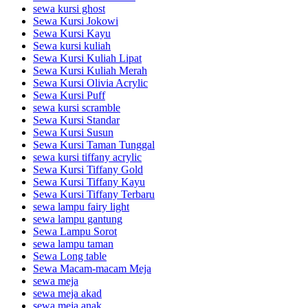
sewa kursi ghost
Sewa Kursi Jokowi
Sewa Kursi Kayu
Sewa kursi kuliah
Sewa Kursi Kuliah Lipat
Sewa Kursi Kuliah Merah
Sewa Kursi Olivia Acrylic
Sewa Kursi Puff
sewa kursi scramble
Sewa Kursi Standar
Sewa Kursi Susun
Sewa Kursi Taman Tunggal
sewa kursi tiffany acrylic
Sewa Kursi Tiffany Gold
Sewa Kursi Tiffany Kayu
Sewa Kursi Tiffany Terbaru
sewa lampu fairy light
sewa lampu gantung
Sewa Lampu Sorot
sewa lampu taman
Sewa Long table
Sewa Macam-macam Meja
sewa meja
sewa meja akad
sewa meja anak