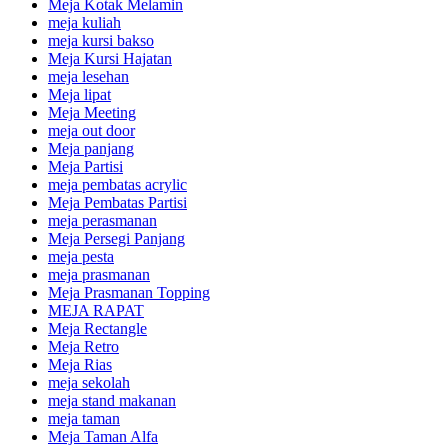
Meja Kotak Melamin
meja kuliah
meja kursi bakso
Meja Kursi Hajatan
meja lesehan
Meja lipat
Meja Meeting
meja out door
Meja panjang
Meja Partisi
meja pembatas acrylic
Meja Pembatas Partisi
meja perasmanan
Meja Persegi Panjang
meja pesta
meja prasmanan
Meja Prasmanan Topping
MEJA RAPAT
Meja Rectangle
Meja Retro
Meja Rias
meja sekolah
meja stand makanan
meja taman
Meja Taman Alfa