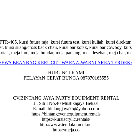
-405, kursi futura raja, kursi futura test, kursi kuliah, kursi direktur, 
ner, kursi silang/cross back chair, kursi bar kotak, kursi bar cowboy, kur
a kotak, meja ibm, meja bundar, meja panjang, meja lesehan, meja bar, m
HUBUNGI KAMI
PELAYAN CEPAT BUNGA 087870165555
CV.BINTANG JAYA PARTY EQUIPMENT RENTAL
Jl. Siti I No.40 Mustikajaya Bekasi
E-mail. bintangjaya75@yahoo.com
https://bintangeventequipment.rentals
https://kursiacrylic.rentals/
http://www.tendakerucut.net
https://meja.co