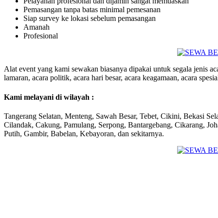
Pelayanan profesional dan dijamin sangat memuaskan
Pemasangan tanpa batas minimal pemesanan
Siap survey ke lokasi sebelum pemasangan
Amanah
Profesional
Alat event yang kami sewakan biasanya dipakai untuk segala jenis acar
lamaran, acara politik, acara hari besar, acara keagamaan, acara spesia
Kami melayani di wilayah :
Tangerang Selatan, Menteng, Sawah Besar, Tebet, Cikini, Bekasi Sel
Cilandak, Cakung, Pamulang, Serpong, Bantargebang, Cikarang, Jo
Putih, Gambir, Babelan, Kebayoran, dan sekitarnya.