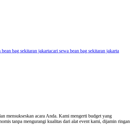
 bean bag sekitaran jakarta
cari sewa bean bag sekitaran jakarta
an dan mensukseskan acara Anda. Kami mengerti budget yang
omis tanpa mengurangi kualitas dari alat event kami, dijamin ringan