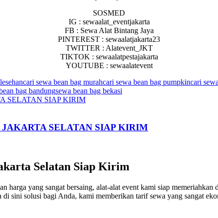
SOSMED
IG : sewaalat_eventjakarta
FB : Sewa Alat Bintang Jaya
PINTEREST : sewaalatjakarta23
TWITTER : Alatevent_JKT
TIKTOK : sewaalatpestajakarta
YOUTUBE : sewaalatevent
 lesehan
cari sewa bean bag murah
cari sewa bean bag pumpkin
cari sewa
bean bag bandung
sewa bean bag bekasi
JAKARTA SELATAN SIAP KIRIM
karta Selatan Siap Kirim
engan harga yang sangat bersaing, alat-alat event kami siap memeriahk
 di sini solusi bagi Anda, kami memberikan tarif sewa yang sangat ekon