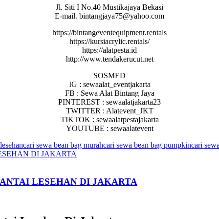
Jl. Siti I No.40 Mustikajaya Bekasi
E-mail. bintangjaya75@yahoo.com
https://bintangeventequipment.rentals
https://kursiacrylic.rentals/
https://alatpesta.id
http://www.tendakerucut.net
SOSMED
IG : sewaalat_eventjakarta
FB : Sewa Alat Bintang Jaya
PINTEREST : sewaalatjakarta23
TWITTER : Alatevent_JKT
TIKTOK : sewaalatpestajakarta
YOUTUBE : sewaalatevent
 lesehan
cari sewa bean bag murah
cari sewa bean bag pumpkin
cari sewa
SANTAI LESEHAN DI JAKARTA