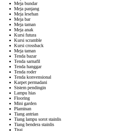
Meja bundar
Meja panjang
Meja lesehan
Meja bar
Meja taman
Meja anak
Kursi futura
Kursi scramble
Kursi crossback
Meja taman
Tenda bazar
Tenda sarnafil
Tenda hanggar
Tenda roder
Tenda konvensional
Karpet permadani
Sistem pendingin
Lampu hias
Flooring
Mini garden
Plaminan
Tiang antrian
Tiang lampu sorot stainlis
Tiang bendera stainlis
Tirai