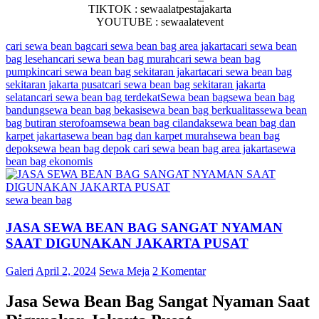
TIKTOK : sewaalatpestajakarta
YOUTUBE : sewaalatevent
cari sewa bean bag
cari sewa bean bag area jakarta
cari sewa bean
bag lesehan
cari sewa bean bag murah
cari sewa bean bag
pumpkin
cari sewa bean bag sekitaran jakarta
cari sewa bean bag
sekitaran jakarta pusat
cari sewa bean bag sekitaran jakarta
selatan
cari sewa bean bag terdekat
Sewa bean bag
sewa bean bag
bandung
sewa bean bag bekasi
sewa bean bag berkualitas
sewa bean
bag butiran sterofoam
sewa bean bag cilandak
sewa bean bag dan
karpet jakarta
sewa bean bag dan karpet murah
sewa bean bag
depok
sewa bean bag depok cari sewa bean bag area jakarta
sewa
bean bag ekonomis
sewa bean bag
JASA SEWA BEAN BAG SANGAT NYAMAN
SAAT DIGUNAKAN JAKARTA PUSAT
Galeri
April 2, 2024
Sewa Meja
2 Komentar
Jasa Sewa Bean Bag Sangat Nyaman Saat