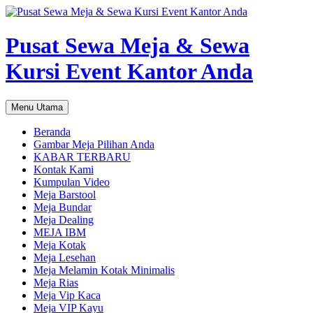
Pusat Sewa Meja & Sewa
Kursi Event Kantor Anda
Cari
Langsung
Menu Utama
ke
isi
Beranda
Gambar Meja Pilihan Anda
KABAR TERBARU
Kontak Kami
Kumpulan Video
Meja Barstool
Meja Bundar
Meja Dealing
MEJA IBM
Meja Kotak
Meja Lesehan
Meja Melamin Kotak Minimalis
Meja Rias
Meja Vip Kaca
Meja VIP Kayu