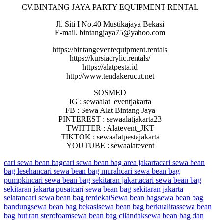
CV.BINTANG JAYA PARTY EQUIPMENT RENTAL
Jl. Siti I No.40 Mustikajaya Bekasi
E-mail. bintangjaya75@yahoo.com
https://bintangeventequipment.rentals
https://kursiacrylic.rentals/
https://alatpesta.id
http://www.tendakerucut.net
SOSMED
IG : sewaalat_eventjakarta
FB : Sewa Alat Bintang Jaya
PINTEREST : sewaalatjakarta23
TWITTER : Alatevent_JKT
TIKTOK : sewaalatpestajakarta
YOUTUBE : sewaalatevent
cari sewa bean bag
cari sewa bean bag area jakarta
cari sewa bean
bag lesehan
cari sewa bean bag murah
cari sewa bean bag
pumpkin
cari sewa bean bag sekitaran jakarta
cari sewa bean bag
sekitaran jakarta pusat
cari sewa bean bag sekitaran jakarta
selatan
cari sewa bean bag terdekat
Sewa bean bag
sewa bean bag
bandung
sewa bean bag bekasi
sewa bean bag berkualitas
sewa bean
bag butiran sterofoam
sewa bean bag cilandak
sewa bean bag dan