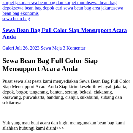
karpet jakarta
sewa bean bag dan karpet murah
sewa bean bag
depok
sewa bean bag depok cari sewa bean bag area jakarta
sewa
bean bag ekonomis
sewa bean bag
Sewa Bean Bag Full Color Siap Mensupport Acara
Anda
Galeri
Juli 26, 2023
Sewa Meja
3 Komentar
Sewa Bean Bag Full Color Siap
Mensupport Acara Anda
Pusat sewa alat pesta kami menyediakan Sewa Bean Bag Full Color
Siap Mensupport Acara Anda Siap kirim keselurih wilayah jakarta,
depok, bogor, tangerang, banten, serang, bekasi, ciakarang,
karawang, purwakarta, bandung, cianjur, sukabumi, subang dan
sekitarnya.
Yuk yang mau buat acara dan ingin menggunakan bean bag kami
silahkan hubungi kami disini>>>