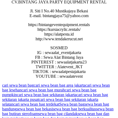
CV.BINTANG JAYA PARTY EQUIPMENT RENTAL
Jl. Siti I No.40 Mustikajaya Bekasi
E-mail. bintangjaya75@yahoo.com
https://bintangeventequipment.rentals
https://kursiacrylic.rentals/
https://alatpesta.id
http://www.tendakerucut.net
SOSMED
IG : sewaalat_eventjakarta
FB : Sewa Alat Bintang Jaya
PINTEREST : sewaalatjakarta23
TWITTER : Alatevent_JKT
TIKTOK : sewaalatpestajakarta
YOUTUBE : sewaalatevent
cari sewa bean bag
cari sewa bean bag area jakarta
cari sewa bean
bag lesehan
cari sewa bean bag murah
cari sewa bean bag
pumpkin
cari sewa bean bag sekitaran jakarta
cari sewa bean bag
sekitaran jakarta pusat
cari sewa bean bag sekitaran jakarta
selatan
cari sewa bean bag terdekat
Sewa bean bag
sewa bean bag
bandung
sewa bean bag bekasi
sewa bean bag berkualitas
sewa bean
bag butiran sterofoam
sewa bean bag cilandak
sewa bean bag dan