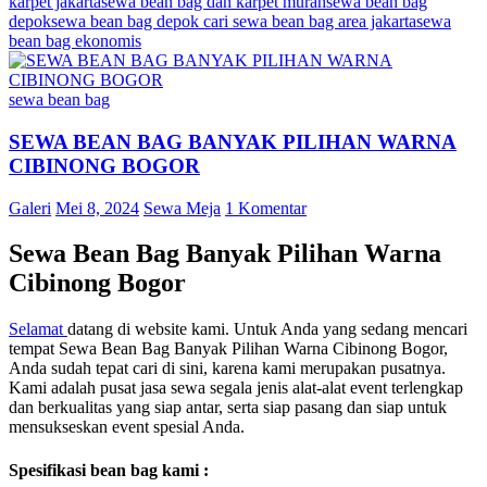
karpet jakarta
sewa bean bag dan karpet murah
sewa bean bag
depok
sewa bean bag depok cari sewa bean bag area jakarta
sewa
bean bag ekonomis
sewa bean bag
SEWA BEAN BAG BANYAK PILIHAN WARNA
CIBINONG BOGOR
Galeri
Mei 8, 2024
Sewa Meja
1 Komentar
Sewa Bean Bag Banyak Pilihan Warna
Cibinong Bogor
Selamat
datang di website kami. Untuk Anda yang sedang mencari
tempat Sewa Bean Bag Banyak Pilihan Warna Cibinong Bogor,
Anda sudah tepat cari di sini, karena kami merupakan pusatnya.
Kami adalah pusat jasa sewa segala jenis alat-alat event terlengkap
dan berkualitas yang siap antar, serta siap pasang dan siap untuk
mensukseskan event spesial Anda.
Spesifikasi bean bag kami :