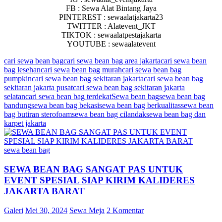
FB : Sewa Alat Bintang Jaya
PINTEREST : sewaalatjakarta23
TWITTER : Alatevent_JKT
TIKTOK : sewaalatpestajakarta
YOUTUBE : sewaalatevent
cari sewa bean bag
cari sewa bean bag area jakarta
cari sewa bean
bag lesehan
cari sewa bean bag murah
cari sewa bean bag
pumpkin
cari sewa bean bag sekitaran jakarta
cari sewa bean bag
sekitaran jakarta pusat
cari sewa bean bag sekitaran jakarta
selatan
cari sewa bean bag terdekat
Sewa bean bag
sewa bean bag
bandung
sewa bean bag bekasi
sewa bean bag berkualitas
sewa bean
bag butiran sterofoam
sewa bean bag cilandak
sewa bean bag dan
karpet jakarta
sewa bean bag
SEWA BEAN BAG SANGAT PAS UNTUK
EVENT SPESIAL SIAP KIRIM KALIDERES
JAKARTA BARAT
Galeri
Mei 30, 2024
Sewa Meja
2 Komentar