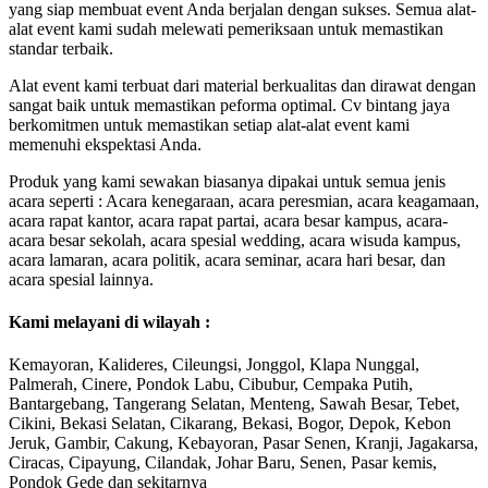
yang siap membuat event Anda berjalan dengan sukses. Semua alat-
alat event kami sudah melewati pemeriksaan untuk memastikan
standar terbaik.
Alat event kami terbuat dari material berkualitas dan dirawat dengan
sangat baik untuk memastikan peforma optimal. Cv bintang jaya
berkomitmen untuk memastikan setiap alat-alat event kami
memenuhi ekspektasi Anda.
Produk yang kami sewakan biasanya dipakai untuk semua jenis
acara seperti : Acara kenegaraan, acara peresmian, acara keagamaan,
acara rapat kantor, acara rapat partai, acara besar kampus, acara-
acara besar sekolah, acara spesial wedding, acara wisuda kampus,
acara lamaran, acara politik, acara seminar, acara hari besar, dan
acara spesial lainnya.
Kami melayani di wilayah :
Kemayoran, Kalideres, Cileungsi, Jonggol, Klapa Nunggal,
Palmerah, Cinere, Pondok Labu, Cibubur, Cempaka Putih,
Bantargebang, Tangerang Selatan, Menteng, Sawah Besar, Tebet,
Cikini, Bekasi Selatan, Cikarang, Bekasi, Bogor, Depok, Kebon
Jeruk, Gambir, Cakung, Kebayoran, Pasar Senen, Kranji, Jagakarsa,
Ciracas, Cipayung, Cilandak, Johar Baru, Senen, Pasar kemis,
Pondok Gede dan sekitarnya