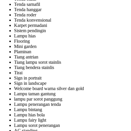
Tenda sarnafil
Tenda hanggar
Tenda roder
Tenda konvensional
Karpet permadani
Sistem pendingin
Lampu hias
Flooring
Mini garden
Plaminan
Tiang antrian
Tiang lampu sorot stainlis
Tiang bendera stainlis
Tirai
Sign in portrait
Sign in landscape
Welcome board warna silver dan gold
Lampu taman gantung
lampu par sorot panggung
Lampu penerangan tenda
Lampu bintang
Lampu hias bola
Lampu fairy light
Lampu sorot penerangan
AC standing