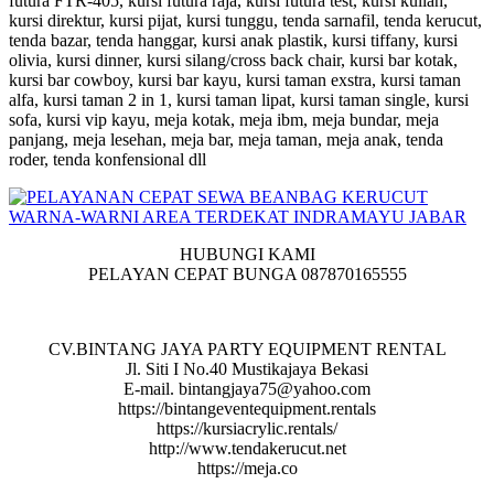
futura FTR-405, kursi futura raja, kursi futura test, kursi kuliah,
kursi direktur, kursi pijat, kursi tunggu, tenda sarnafil, tenda kerucut,
tenda bazar, tenda hanggar, kursi anak plastik, kursi tiffany, kursi
olivia, kursi dinner, kursi silang/cross back chair, kursi bar kotak,
kursi bar cowboy, kursi bar kayu, kursi taman exstra, kursi taman
alfa, kursi taman 2 in 1, kursi taman lipat, kursi taman single, kursi
sofa, kursi vip kayu, meja kotak, meja ibm, meja bundar, meja
panjang, meja lesehan, meja bar, meja taman, meja anak, tenda
roder, tenda konfensional dll
HUBUNGI KAMI
PELAYAN CEPAT BUNGA 087870165555
CV.BINTANG JAYA PARTY EQUIPMENT RENTAL
Jl. Siti I No.40 Mustikajaya Bekasi
E-mail. bintangjaya75@yahoo.com
https://bintangeventequipment.rentals
https://kursiacrylic.rentals/
http://www.tendakerucut.net
https://meja.co