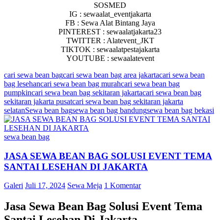
SOSMED
IG : sewaalat_eventjakarta
FB : Sewa Alat Bintang Jaya
PINTEREST : sewaalatjakarta23
TWITTER : Alatevent_JKT
TIKTOK : sewaalatpestajakarta
YOUTUBE : sewaalatevent
cari sewa bean bag
cari sewa bean bag area jakarta
cari sewa bean
bag lesehan
cari sewa bean bag murah
cari sewa bean bag
pumpkin
cari sewa bean bag sekitaran jakarta
cari sewa bean bag
sekitaran jakarta pusat
cari sewa bean bag sekitaran jakarta
selatan
Sewa bean bag
sewa bean bag bandung
sewa bean bag bekasi
sewa bean bag
JASA SEWA BEAN BAG SOLUSI EVENT TEMA
SANTAI LESEHAN DI JAKARTA
Galeri
Juli 17, 2024
Sewa Meja
1 Komentar
Jasa Sewa Bean Bag Solusi Event Tema
Santai Lesehan Di Jakarta