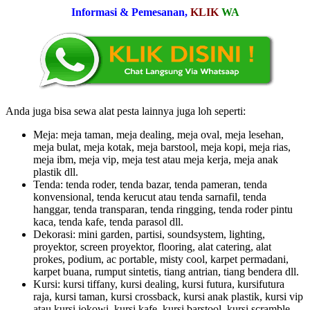
Informasi & Pemesanan,
KLIK
WA
Anda juga bisa sewa alat pesta lainnya juga loh seperti:
Meja: meja taman, meja dealing, meja oval, meja lesehan,
meja bulat, meja kotak, meja barstool, meja kopi, meja rias,
meja ibm, meja vip, meja test atau meja kerja, meja anak
plastik dll.
Tenda: tenda roder, tenda bazar, tenda pameran, tenda
konvensional, tenda kerucut atau tenda sarnafil, tenda
hanggar, tenda transparan, tenda ringging, tenda roder pintu
kaca, tenda kafe, tenda parasol dll.
Dekorasi: mini garden, partisi, soundsystem, lighting,
proyektor, screen proyektor, flooring, alat catering, alat
prokes, podium, ac portable, misty cool, karpet permadani,
karpet buana, rumput sintetis, tiang antrian, tiang bendera dll.
Kursi: kursi tiffany, kursi dealing, kursi futura, kursifutura
raja, kursi taman, kursi crossback, kursi anak plastik, kursi vip
atau kursi jokowi, kursi kafe, kursi barstool, kursi scramble