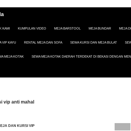
da
K KAMI
KUMPULAN VIDEO
MEJA BARSTOOL
MEJA BUNDAR
MEJA D
A VIP KAYU
RENTAL MEJA DAN SOFA
SEWA KURSI DAN MEJA BULAT
SEW
WA MEJA KOTAK
SEWA MEJA KOTAK DAERAH TERDEKAT DI BEKASI DENGAN M
i vip anti mahal
EJA DAN KURSI VIP