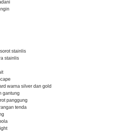
adani
ingin
n
orot stainlis
a stainlis
it
scape
d warna silver dan gold
n gantung
orot panggung
angan tenda
ng
bola
ight