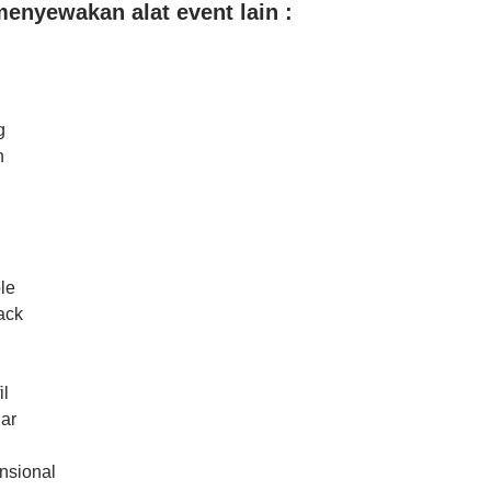
enyewakan alat event lain :
g
n
le
ack
il
ar
nsional