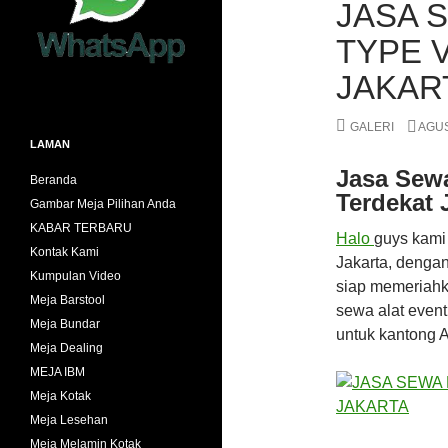
JASA 
TYPE 
JAKAR
GALERI
AGUS
LAMAN
Jasa Sewa
Beranda
Terdekat 
Gambar Meja Pilihan Anda
KABAR TERBARU
Halo
guys kami 
Kontak Kami
Jakarta, dengan
Kumpulan Video
siap memeriahk
Meja Barstool
sewa alat event
Meja Bundar
untuk kantong 
Meja Dealing
MEJA IBM
Meja Kotak
Meja Lesehan
Meja Melamin Kotak