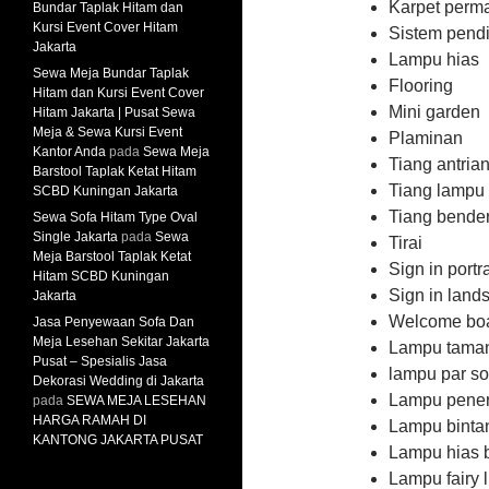
Karpet perm
Bundar Taplak Hitam dan
Kursi Event Cover Hitam
Sistem pend
Jakarta
Lampu hias
Sewa Meja Bundar Taplak
Flooring
Hitam dan Kursi Event Cover
Mini garden
Hitam Jakarta | Pusat Sewa
Meja & Sewa Kursi Event
Plaminan
Kantor Anda
pada
Sewa Meja
Tiang antria
Barstool Taplak Ketat Hitam
Tiang lampu s
SCBD Kuningan Jakarta
Tiang bender
Sewa Sofa Hitam Type Oval
Single Jakarta
pada
Sewa
Tirai
Meja Barstool Taplak Ketat
Sign in portra
Hitam SCBD Kuningan
Sign in land
Jakarta
Welcome boar
Jasa Penyewaan Sofa Dan
Meja Lesehan Sekitar Jakarta
Lampu tama
Pusat – Spesialis Jasa
lampu par s
Dekorasi Wedding di Jakarta
Lampu pener
pada
SEWA MEJA LESEHAN
HARGA RAMAH DI
Lampu binta
KANTONG JAKARTA PUSAT
Lampu hias 
Lampu fairy l