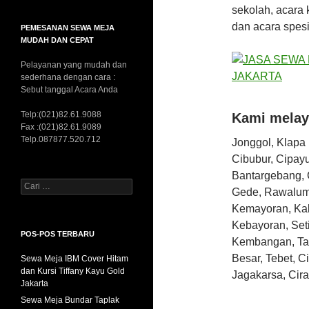
sekolah, acara
dan acara spesi
PEMESANAN SEWA MEJA
MUDAH DAN CEPAT
Pelayanan yang mudah dan
sederhana dengan cara :
Sebut tanggal Acara Anda
Telp:(021)82.61.9088
Kami melaya
Fax :(021)82.61.9089
Telp.087877.520.712
Jonggol, Klapa
Cibubur, Cipay
Bantargebang, 
C
Gede, Rawalumb
a
Kemayoran, Kal
r
i
Kebayoran, Set
u
POS-POS TERBARU
Kembangan, Tam
n
Besar, Tebet, C
Sewa Meja IBM Cover Hitam
t
dan Kursi Tiffany Kayu Gold
u
Jagakarsa, Cira
Jakarta
k
:
Sewa Meja Bundar Taplak