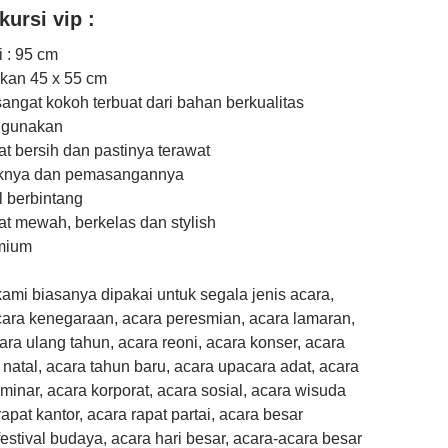
kursi vip :
i : 95 cm
kan 45 x 55 cm
ngat kokoh terbuat dari bahan berkualitas
igunakan
t bersih dan pastinya terawat
knya dan pemasangannya
l berbintang
t mewah, berkelas dan stylish
emium
 kami biasanya dipakai untuk segala jenis acara,
cara kenegaraan, acara peresmian, acara lamaran,
cara ulang tahun, acara reoni, acara konser, acara
 natal, acara tahun baru, acara upacara adat, acara
eminar, acara korporat, acara sosial, acara wisuda
apat kantor, acara rapat partai, acara besar
estival budaya, acara hari besar, acara-acara besar