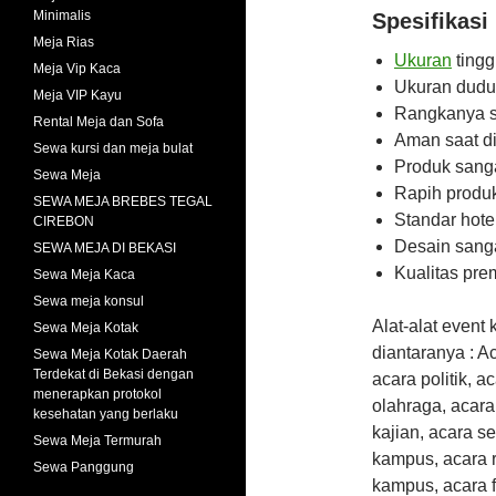
Minimalis
Spesifikasi 
Meja Rias
U
kuran
tingg
Meja Vip Kaca
Ukuran dudu
Meja VIP Kayu
Rangkanya sa
Rental Meja dan Sofa
Aman saat d
Sewa kursi dan meja bulat
Produk sanga
Sewa Meja
Rapih produ
SEWA MEJA BREBES TEGAL
Standar hote
CIREBON
Desain sanga
SEWA MEJA DI BEKASI
Kualitas pr
Sewa Meja Kaca
Sewa meja konsul
Alat-alat event
Sewa Meja Kotak
diantaranya : A
Sewa Meja Kotak Daerah
Terdekat di Bekasi dengan
acara politik, a
menerapkan protokol
olahraga, acara
kesehatan yang berlaku
kajian, acara s
Sewa Meja Termurah
kampus, acara r
Sewa Panggung
kampus, acara f