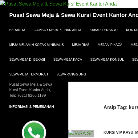
Cari
Pusat Sewa Meja & Sewa Kursi Event Kantor An
LANGSUNG KE ISI
BERANDA
GAMBAR MEJA PILIHAN ANDA
KABAR TERBARU
KONTA
MEJA MELAMIN KOTAK MINIMALIS
MEJA RIAS
MEJA VIP KACA
MEJ
SEWA MEJA DI BEKASI
SEWA MEJA KACA
SEWA MEJA KONSUL
SE
SEWA MEJA TERMURAH
SEWA PANGGUNG
Pusat Sewa Meja & Sewa
Kursi Event Kantor Anda,
Telp. (021) 8260.1199
INFORMASI & PEMESANAN
Arsip Tag: kurs
KURSI VIP KAYU
,
M