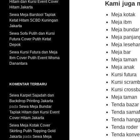
Hitam dan Kursi Event Cover
Kami juga m
Hitam Jakarta
Meja kotak
Sewa Meja Barstool Taplak
Ketat Hitam SCBD Kuningan
Meja ibm
Jakarta
Meja bundar
Sewa Sofa Putih dan Kursi
Meja panjan
Futura Cover Putih Ketat
Meja leseha
Depok
Meja bar
Sewa Kursi Futura dan Meja
Ibm Cover Putih Event Wisma
Meja taman
Danantara
Meja anak
Kursi futura
Kursi scramb
KOMENTAR TERBARU
Kursi crossb
Sewa Karpet Sajadah dan
Meja taman
Backdrop Printing Jakarta
Tenda bazar
pada
Sewa Meja Bundar
Tenda sarnaf
Taplak Hitam dan Kursi Event
Cover Hitam Jakarta
Tenda hangg
Sewa Meja Kotak Cover
Tenda roder
Skirting Putih Topping Gold
Tenda konve
Jakarta
pada
Sewa Meja