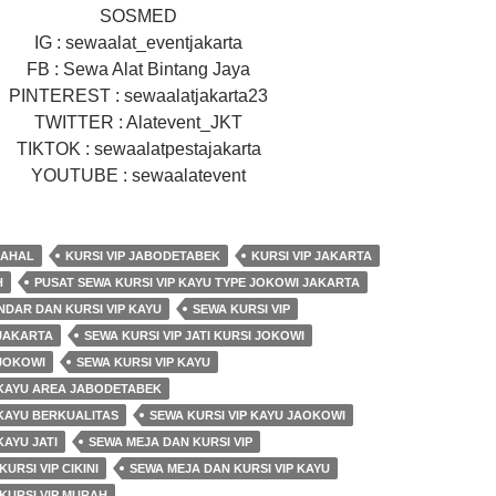
SOSMED
IG : sewaalat_eventjakarta
FB : Sewa Alat Bintang Jaya
PINTEREST : sewaalatjakarta23
TWITTER : Alatevent_JKT
TIKTOK : sewaalatpestajakarta
YOUTUBE : sewaalatevent
MAHAL
KURSI VIP JABODETABEK
KURSI VIP JAKARTA
H
PUSAT SEWA KURSI VIP KAYU TYPE JOKOWI JAKARTA
NDAR DAN KURSI VIP KAYU
SEWA KURSI VIP
 JAKARTA
SEWA KURSI VIP JATI KURSI JOKOWI
 JOKOWI
SEWA KURSI VIP KAYU
 KAYU AREA JABODETABEK
 KAYU BERKUALITAS
SEWA KURSI VIP KAYU JAOKOWI
KAYU JATI
SEWA MEJA DAN KURSI VIP
URSI VIP CIKINI
SEWA MEJA DAN KURSI VIP KAYU
KURSI VIP MURAH