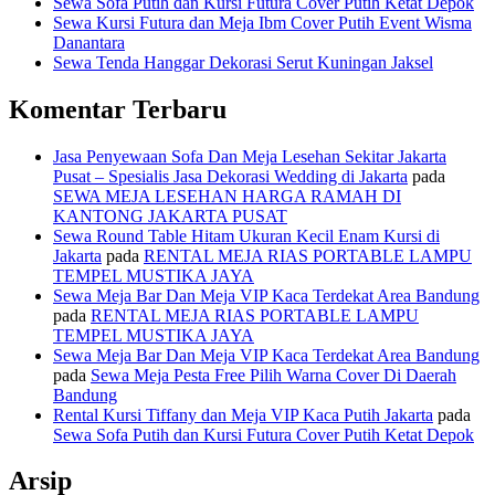
Sewa Sofa Putih dan Kursi Futura Cover Putih Ketat Depok
Sewa Kursi Futura dan Meja Ibm Cover Putih Event Wisma
Danantara
Sewa Tenda Hanggar Dekorasi Serut Kuningan Jaksel
Komentar Terbaru
Jasa Penyewaan Sofa Dan Meja Lesehan Sekitar Jakarta
Pusat – Spesialis Jasa Dekorasi Wedding di Jakarta
pada
SEWA MEJA LESEHAN HARGA RAMAH DI
KANTONG JAKARTA PUSAT
Sewa Round Table Hitam Ukuran Kecil Enam Kursi di
Jakarta
pada
RENTAL MEJA RIAS PORTABLE LAMPU
TEMPEL MUSTIKA JAYA
Sewa Meja Bar Dan Meja VIP Kaca Terdekat Area Bandung
pada
RENTAL MEJA RIAS PORTABLE LAMPU
TEMPEL MUSTIKA JAYA
Sewa Meja Bar Dan Meja VIP Kaca Terdekat Area Bandung
pada
Sewa Meja Pesta Free Pilih Warna Cover Di Daerah
Bandung
Rental Kursi Tiffany dan Meja VIP Kaca Putih Jakarta
pada
Sewa Sofa Putih dan Kursi Futura Cover Putih Ketat Depok
Arsip