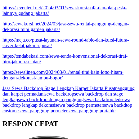
https://seventent.net/2024/03/01/sewa-kursi-sofa-dan-alat-pesta-
lainnya-gudang-jakarta/
http://sewakursi.net/2024/03/jasa-sewa-rental-panggung-dengan-
dekorasi-mini-garden-jakarta/
https://meja.co/pusat-layanan-sewa-round-table-dan-kursi-futura-
cover-ketat-jakarta-pusat/
https://tendabekasi.com/sewa-tenda-konvensional-dekorasi-tirai-
biru-jakarta-selatan/
https://sewalinen.com/2024/03/01/rental-tirai-kain-lotto-hitam-
dengan-dekorasi-lampu-bogor/
Jasa Sewa Backdrop Stage Lengkap Karpet Jakarta Pusat
panggung
dan karpet permadani
sewa backdrop
sewa backdrop dan stage
lengkap
sewa backdrop dengan panggung
sewa backdrop led
sewa
backdrop lengkap dekorasi
sewa backdrop permeter
sewa backdtop
custome
sewa panggung permeter
sewa panggung portable
RESPON CEPAT