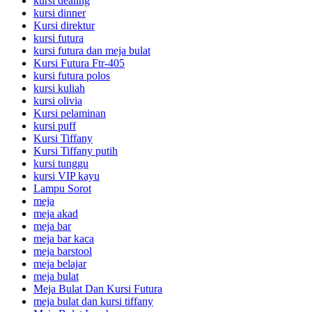
kursi dealing
kursi dinner
Kursi direktur
kursi futura
kursi futura dan meja bulat
Kursi Futura Ftr-405
kursi futura polos
kursi kuliah
kursi olivia
Kursi pelaminan
kursi puff
Kursi Tiffany
Kursi Tiffany putih
kursi tunggu
kursi VIP kayu
Lampu Sorot
meja
meja akad
meja bar
meja bar kaca
meja barstool
meja belajar
meja bulat
Meja Bulat Dan Kursi Futura
meja bulat dan kursi tiffany