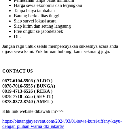
Pemesanan tanpa batas minimum
Harga sewa ekonomis dan terjangkau
Tanpa biaya tambahan
Barang berkualitas tinggi
Siap survei lokasi acara
Siap kirim dan setting langsung
Free ongkir se-jabodetabek
Dll.
Jangan ragu untuk selalu mempercayakan suksesnya acara anda
dijasa sewa kami. Yuk buruan hubungi kami sekarang juga.
CONTACT US
0877-6104-5508 ( ALDO )
0878-7016-5555 ( BUNGA)
0819-4713-6526 ( REKA )
0878-7718-5555 ( SEVTI )
0878-8372-8740 ( AMEL )
Klik link website dibawah ini>>>
https://bintangjayaevent.com/2024/03/01/sewa-kursi-tiffany-kayu-
dengan-pilihan-warna-dki-jakarta/