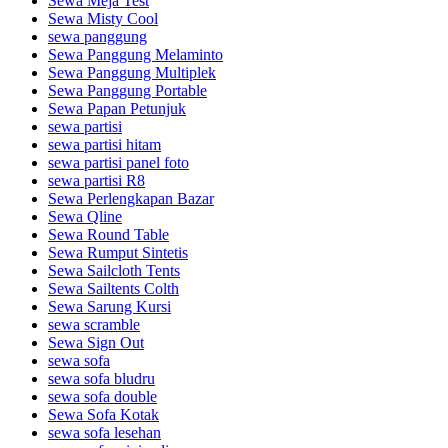
Sewa Meja Test
Sewa Misty Cool
sewa panggung
Sewa Panggung Melaminto
Sewa Panggung Multiplek
Sewa Panggung Portable
Sewa Papan Petunjuk
sewa partisi
sewa partisi hitam
sewa partisi panel foto
sewa partisi R8
Sewa Perlengkapan Bazar
Sewa Qline
Sewa Round Table
Sewa Rumput Sintetis
Sewa Sailcloth Tents
Sewa Sailtents Colth
Sewa Sarung Kursi
sewa scramble
Sewa Sign Out
sewa sofa
sewa sofa bludru
sewa sofa double
Sewa Sofa Kotak
sewa sofa lesehan