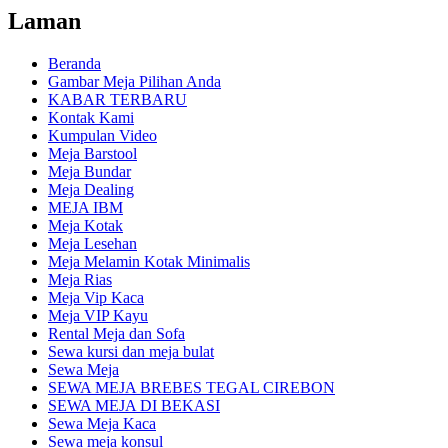
Laman
Beranda
Gambar Meja Pilihan Anda
KABAR TERBARU
Kontak Kami
Kumpulan Video
Meja Barstool
Meja Bundar
Meja Dealing
MEJA IBM
Meja Kotak
Meja Lesehan
Meja Melamin Kotak Minimalis
Meja Rias
Meja Vip Kaca
Meja VIP Kayu
Rental Meja dan Sofa
Sewa kursi dan meja bulat
Sewa Meja
SEWA MEJA BREBES TEGAL CIREBON
SEWA MEJA DI BEKASI
Sewa Meja Kaca
Sewa meja konsul