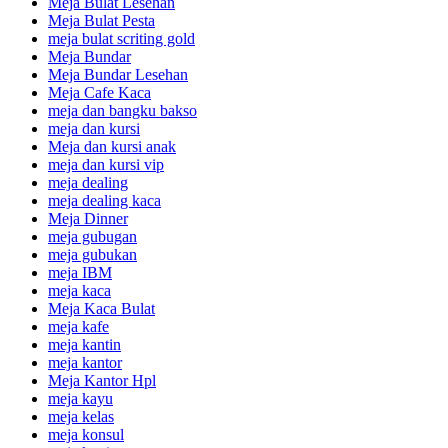
Meja Bulat Lesehan
Meja Bulat Pesta
meja bulat scriting gold
Meja Bundar
Meja Bundar Lesehan
Meja Cafe Kaca
meja dan bangku bakso
meja dan kursi
Meja dan kursi anak
meja dan kursi vip
meja dealing
meja dealing kaca
Meja Dinner
meja gubugan
meja gubukan
meja IBM
meja kaca
Meja Kaca Bulat
meja kafe
meja kantin
meja kantor
Meja Kantor Hpl
meja kayu
meja kelas
meja konsul