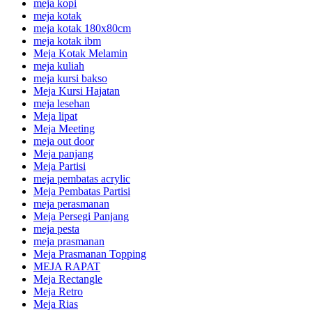
meja kopi
meja kotak
meja kotak 180x80cm
meja kotak ibm
Meja Kotak Melamin
meja kuliah
meja kursi bakso
Meja Kursi Hajatan
meja lesehan
Meja lipat
Meja Meeting
meja out door
Meja panjang
Meja Partisi
meja pembatas acrylic
Meja Pembatas Partisi
meja perasmanan
Meja Persegi Panjang
meja pesta
meja prasmanan
Meja Prasmanan Topping
MEJA RAPAT
Meja Rectangle
Meja Retro
Meja Rias