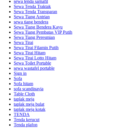
sewa tenda sarnafil
Sewa Tenda Traktak
Sewa Tenda Transparan
Sewa Tiang Antrian
sewa tiang bendera
Sewa Tiang Bendera Kayu
Sewa Tiang Pembatas VIP Putih
Sewa Tiang Peresmian
Sewa Tirai
Sewa Tirai Filamin Putih
Sewa Tirai Hitam
Sewa Tirai Lotto Hitam
Sewa Toilet Portable
sewa wastafel portable
Sign in
Sofa
Sofa hitam
sofa scandinavia
Table Cloth
taplak meja
taplak meja bulat
taplak meja kotak
TENDA
Tenda kerucut
Tenda plafon