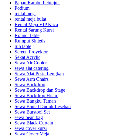
Papan Rambu Petunjuk
Podium
rental meja
rental meja bulat
Rental Meja VIP Kaca
Rental Sarung Kursi
Round Table
Rumput Sintetis
run table
Screen Proyektor
Sekat Acrylic
Sewa Air Cooler
sewa alat catering
Sewa Alat Pesta Lengkap
Sewa Arm Chairs
Sewa Backdrop
Sewa Backdrop dan Stage
Sewa Backdrop Hitam
Sewa Bangku Taman
Sewa Bantal Duduk Lesehan
Sewa Barstool Set
sewa bean bag
Sewa Black Curtain
sewa cover kursi
Sewa Cover Meja