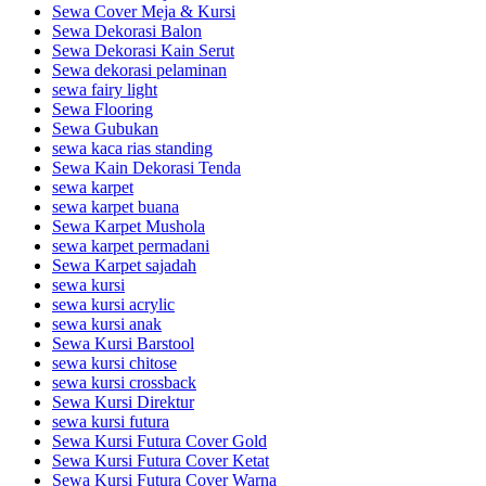
Sewa Cover Meja & Kursi
Sewa Dekorasi Balon
Sewa Dekorasi Kain Serut
Sewa dekorasi pelaminan
sewa fairy light
Sewa Flooring
Sewa Gubukan
sewa kaca rias standing
Sewa Kain Dekorasi Tenda
sewa karpet
sewa karpet buana
Sewa Karpet Mushola
sewa karpet permadani
Sewa Karpet sajadah
sewa kursi
sewa kursi acrylic
sewa kursi anak
Sewa Kursi Barstool
sewa kursi chitose
sewa kursi crossback
Sewa Kursi Direktur
sewa kursi futura
Sewa Kursi Futura Cover Gold
Sewa Kursi Futura Cover Ketat
Sewa Kursi Futura Cover Warna