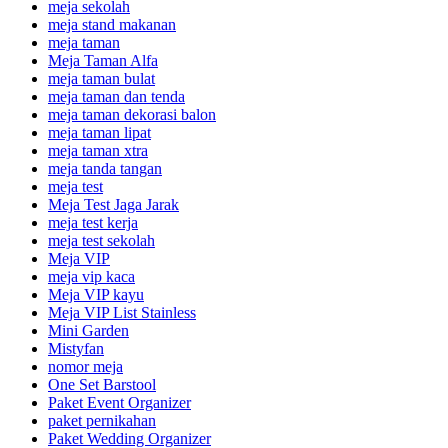
meja sekolah
meja stand makanan
meja taman
Meja Taman Alfa
meja taman bulat
meja taman dan tenda
meja taman dekorasi balon
meja taman lipat
meja taman xtra
meja tanda tangan
meja test
Meja Test Jaga Jarak
meja test kerja
meja test sekolah
Meja VIP
meja vip kaca
Meja VIP kayu
Meja VIP List Stainless
Mini Garden
Mistyfan
nomor meja
One Set Barstool
Paket Event Organizer
paket pernikahan
Paket Wedding Organizer