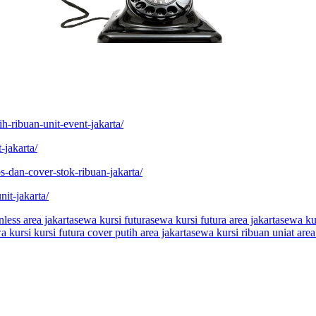
h-ribuan-unit-event-jakarta/
-jakarta/
s-dan-cover-stok-ribuan-jakarta/
nit-jakarta/
nless area jakarta
sewa kursi futura
sewa kursi futura area jakarta
sewa kur
a kursi kursi futura cover putih area jakarta
sewa kursi ribuan uniat area