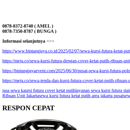
0878-8372-8740 ( AMEL )
0878-7350-8787 ( BUNGA )
Informasi selanjutnya
>>>
https://www.bintangjaya.co.id/2025/02/07/sewa-kursi-futura-ketat-puti
https://meja.co/sewa-kursi-futura-dengan-cover-ketat-putih-ribuan-unit
https://bintangjayaevent.com/2025/06/30/pusat-sewa-kursi-futura-polo
https://meja.co/sewa-tenda-dan-kursi-futura-cover-ketat-putih-ribuan-u
jasa sewa kaursi futura cover ketat putih
layanan sewa kursi futura stai
Ribuan Unit Jakarta
sewa kursi futura ketat putih area jakarta pusat
sew
RESPON CEPAT