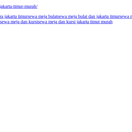
jakarta-timur-murah/
a jakarta timur
sewa meja bulat
sewa meja bulat dan jakarta timur
sewa m
sewa meja dan kursi
sewa meja dan kursi jakarta timut murah