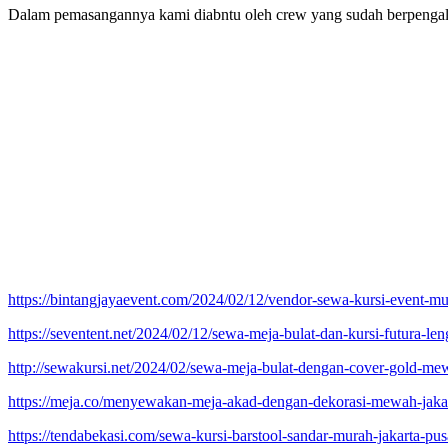
Dalam pemasangannya kami diabntu oleh crew yang sudah berpengalama
https://bintangjayaevent.com/2024/02/12/vendor-sewa-kursi-event-mu
https://seventent.net/2024/02/12/sewa-meja-bulat-dan-kursi-futura-le
http://sewakursi.net/2024/02/sewa-meja-bulat-dengan-cover-gold-mew
https://meja.co/menyewakan-meja-akad-dengan-dekorasi-mewah-jakar
https://tendabekasi.com/sewa-kursi-barstool-sandar-murah-jakarta-pus