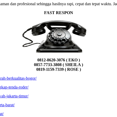
n dan profesional sehingga hasilnya rapi, cepat dan tepat waktu. Jad
FAST RESPON
0812-8620-3076 ( EKO )
0857-7733-3808 ( SHEILA )
0819-1159-7339 ( ROSE )
rah-berkualitas-bogor/
ngkap-tenda-roder/
ah-jakarta-timur/
ta-barat/
at/