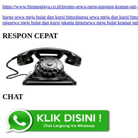
https://www.bintangjaya.co.id/promo-sewa-meja-panjang-kramat-jati-
harga sewa meja bulat dan kursi futura
harga sewa meja dan kursi futur
raja
sewa meja bulat dan kursi jakarta timur
sewa meja bulat kramat jati
RESPON CEPAT
CHAT