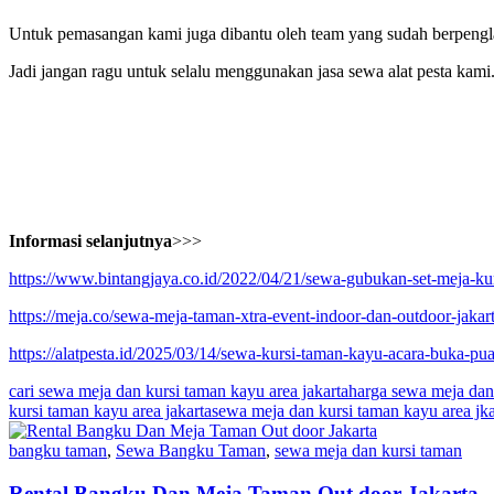
Untuk pemasangan kami juga dibantu oleh team yang sudah berpenglam
Jadi jangan ragu untuk selalu menggunakan jasa sewa alat pesta kam
Informasi selanjutnya
>>>
https://www.bintangjaya.co.id/2022/04/21/sewa-gubukan-set-meja-kur
https://meja.co/sewa-meja-taman-xtra-event-indoor-dan-outdoor-jakart
https://alatpesta.id/2025/03/14/sewa-kursi-taman-kayu-acara-buka-pua
cari sewa meja dan kursi taman kayu area jakarta
harga sewa meja dan 
kursi taman kayu area jakarta
sewa meja dan kursi taman kayu area jka
bangku taman
,
Sewa Bangku Taman
,
sewa meja dan kursi taman
Rental Bangku Dan Meja Taman Out door Jakarta