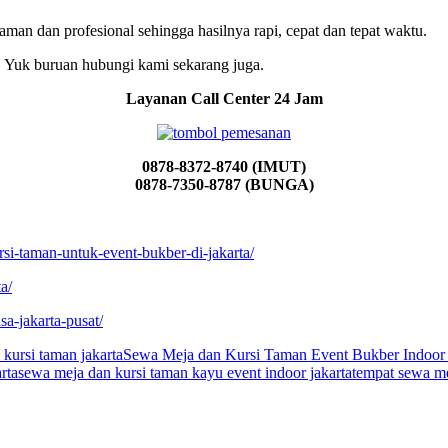
an dan profesional sehingga hasilnya rapi, cepat dan tepat waktu.
i. Yuk buruan hubungi kami sekarang juga.
Layanan Call Center 24 Jam
0878-8372-8740 (IMUT)
0878-7350-8787 (BUNGA)
si-taman-untuk-event-bukber-di-jakarta/
a/
sa-jakarta-pusat/
kursi taman jakarta
Sewa Meja dan Kursi Taman Event Bukber Indoor E
rta
sewa meja dan kursi taman kayu event indoor jakarta
tempat sewa me