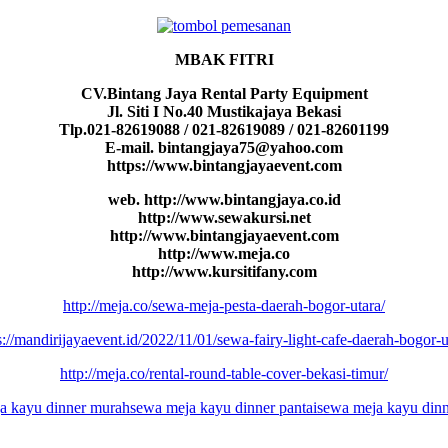
MBAK FITRI
CV.Bintang Jaya Rental Party Equipment
Jl. Siti I No.40 Mustikajaya Bekasi
Tlp.021-82619088 / 021-82619089 / 021-82601199
E-mail. bintangjaya75@yahoo.com
https://www.bintangjayaevent.com
web. http://www.bintangjaya.co.id
http://www.sewakursi.net
http://www.bintangjayaevent.com
http://www.meja.co
http://www.kursitifany.com
http://meja.co/sewa-meja-pesta-daerah-bogor-utara/
s://mandirijayaevent.id/2022/11/01/sewa-fairy-light-cafe-daerah-bogor-u
http://meja.co/rental-round-table-cover-bekasi-timur/
a kayu dinner murah
sewa meja kayu dinner pantai
sewa meja kayu dinn