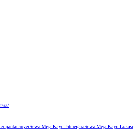
tara/
er pantai anyer
Sewa Meja Kayu Jatinegara
Sewa Meja Kayu Lokasi