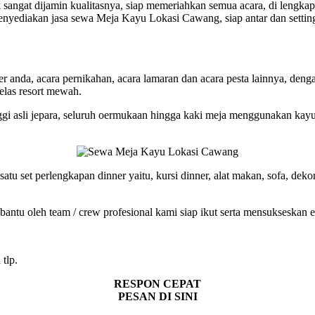
uk sangat dijamin kualitasnya, siap memeriahkan semua acara, di lengka
 menyediakan jasa sewa Meja Kayu Lokasi Cawang, siap antar dan setti
r anda, acara pernikahan, acara lamaran dan acara pesta lainnya, deng
elas resort mewah.
ggi asli jepara, seluruh oermukaan hingga kaki meja menggunakan kayu 
u set perlengkapan dinner yaitu, kursi dinner, alat makan, sofa, dekora
antu oleh team / crew profesional kami siap ikut serta mensukseskan 
tlp.
RESPON CEPAT
PESAN DI SINI