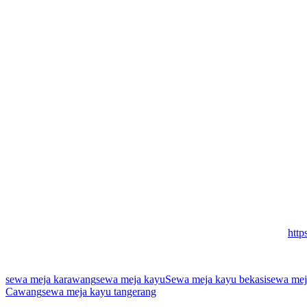
http
sewa meja karawang
sewa meja kayu
Sewa meja kayu bekasi
sewa mej
Cawang
sewa meja kayu tangerang