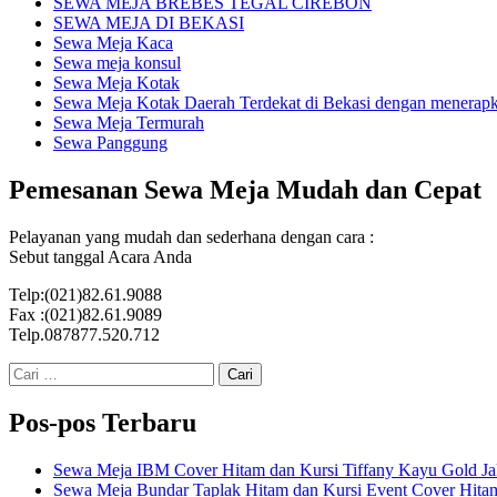
SEWA MEJA BREBES TEGAL CIREBON
SEWA MEJA DI BEKASI
Sewa Meja Kaca
Sewa meja konsul
Sewa Meja Kotak
Sewa Meja Kotak Daerah Terdekat di Bekasi dengan menerapka
Sewa Meja Termurah
Sewa Panggung
Pemesanan Sewa Meja Mudah dan Cepat
Pelayanan yang mudah dan sederhana dengan cara :
Sebut tanggal Acara Anda
Telp:(021)82.61.9088
Fax :(021)82.61.9089
Telp.087877.520.712
Cari
untuk:
Pos-pos Terbaru
Sewa Meja IBM Cover Hitam dan Kursi Tiffany Kayu Gold Ja
Sewa Meja Bundar Taplak Hitam dan Kursi Event Cover Hitam