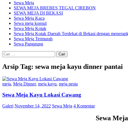
Sewa Meja
SEWA MEJA BREBES TEGAL CIREBON
SEWA MEJA DI BEKASI
Sewa Meja Kaca
Sewa meja konsul
Sewa Meja Kotak
Sewa Meja Kotak Daerah Terdekat di Bekasi dengan menerapka
Sewa Meja Termurah
Sewa Panggung
Cari
untuk:
Arsip Tag: sewa meja kayu dinner pantai
meja
,
Meja Dinner
,
meja kayu
,
meja pesta
Sewa Meja Kayu Lokasi Cawang
Galeri
November 14, 2022
Sewa Meja
4 Komentar
Sewa Meja