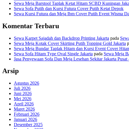
Sewa Meja Barstool Taplak Ketat Hitam SCBD Kuningan Jaka
Sewa Sofa Putih dan Kursi Futura Cover Putih Ketat Depok
Sewa Kursi Futura dan Meja Ibm Cover Putih Event Wisma Da
Komentar Terbaru
Sewa Karpet Sajadah dan Backdrop Printing Jakarta
pada
Sewa
Sewa Meja Kotak Cover Skirting Putih Topping Gold Jakarta
p
Sewa Meja Bundar Taplak Hitam dan Kursi Event Cover Hitam
Sewa Sofa Hitam Type Oval Single Jakarta
pada
Sewa Meja Ba
Jasa Penyewaan Sofa Dan Meja Lesehan Sekitar Jakarta Pusat –
Arsip
Agustus 2026
Juli 2026
Juni 2026
Mei 2026
April 2026
Maret 2026
Februari 2026
Januari 2026
Desember 2025