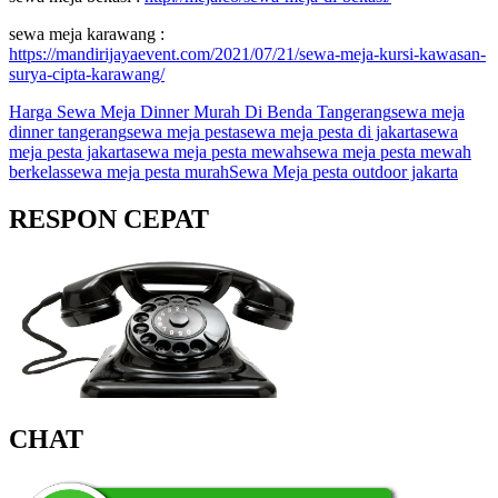
sewa meja karawang :
https://mandirijayaevent.com/2021/07/21/sewa-meja-kursi-kawasan-
surya-cipta-karawang/
Harga Sewa Meja Dinner Murah Di Benda Tangerang
sewa meja
dinner tangerang
sewa meja pesta
sewa meja pesta di jakarta
sewa
meja pesta jakarta
sewa meja pesta mewah
sewa meja pesta mewah
berkelas
sewa meja pesta murah
Sewa Meja pesta outdoor jakarta
RESPON CEPAT
CHAT