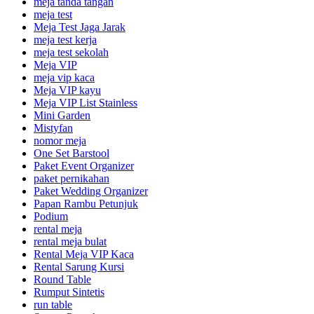
meja tanda tangan
meja test
Meja Test Jaga Jarak
meja test kerja
meja test sekolah
Meja VIP
meja vip kaca
Meja VIP kayu
Meja VIP List Stainless
Mini Garden
Mistyfan
nomor meja
One Set Barstool
Paket Event Organizer
paket pernikahan
Paket Wedding Organizer
Papan Rambu Petunjuk
Podium
rental meja
rental meja bulat
Rental Meja VIP Kaca
Rental Sarung Kursi
Round Table
Rumput Sintetis
run table