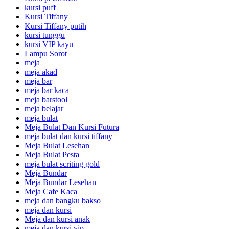
kursi puff
Kursi Tiffany
Kursi Tiffany putih
kursi tunggu
kursi VIP kayu
Lampu Sorot
meja
meja akad
meja bar
meja bar kaca
meja barstool
meja belajar
meja bulat
Meja Bulat Dan Kursi Futura
meja bulat dan kursi tiffany
Meja Bulat Lesehan
Meja Bulat Pesta
meja bulat scriting gold
Meja Bundar
Meja Bundar Lesehan
Meja Cafe Kaca
meja dan bangku bakso
meja dan kursi
Meja dan kursi anak
meja dan kursi vip