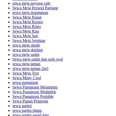
sewa meja payung cafe
Sewa Meja Persegi Panjang
sewa meja prasmanan
Sewa Meja Rapat
Sewa Meja Rentro
Sewa Meja Retro
Sewa Meja Rias
Sewa Meja Saji
Sewa Meja Seminar
sewa meja single
sewa meja skirting
sewa meja sudut
Sewa meja sudut dan sofa oval
sewa meja taman
sewa meja taman 2in1
Sewa Meja Test
Sewa Misty Cool
sewa panggung
Sewa Panggung Melaminto
Sewa Panggung Multiplek
Sewa Panggung Portable
Sewa Papan Petunjuk
sewa partisi
sewa partisi hitam
sewa partisi panel foto