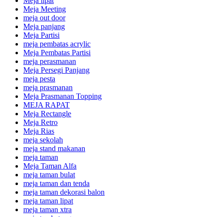
Meja lipat
Meja Meeting
meja out door
Meja panjang
Meja Partisi
meja pembatas acrylic
Meja Pembatas Partisi
meja perasmanan
Meja Persegi Panjang
meja pesta
meja prasmanan
Meja Prasmanan Topping
MEJA RAPAT
Meja Rectangle
Meja Retro
Meja Rias
meja sekolah
meja stand makanan
meja taman
Meja Taman Alfa
meja taman bulat
meja taman dan tenda
meja taman dekorasi balon
meja taman lipat
meja taman xtra