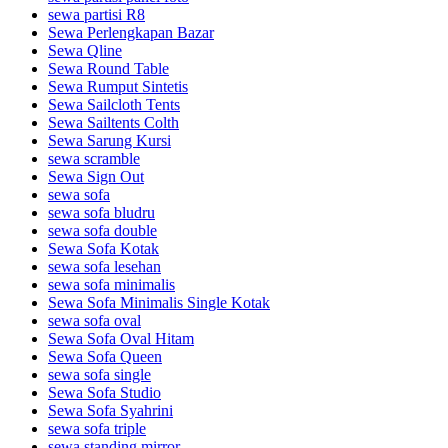
sewa partisi R8
Sewa Perlengkapan Bazar
Sewa Qline
Sewa Round Table
Sewa Rumput Sintetis
Sewa Sailcloth Tents
Sewa Sailtents Colth
Sewa Sarung Kursi
sewa scramble
Sewa Sign Out
sewa sofa
sewa sofa bludru
sewa sofa double
Sewa Sofa Kotak
sewa sofa lesehan
sewa sofa minimalis
Sewa Sofa Minimalis Single Kotak
sewa sofa oval
Sewa Sofa Oval Hitam
Sewa Sofa Queen
sewa sofa single
Sewa Sofa Studio
Sewa Sofa Syahrini
sewa sofa triple
sewa standing mirror