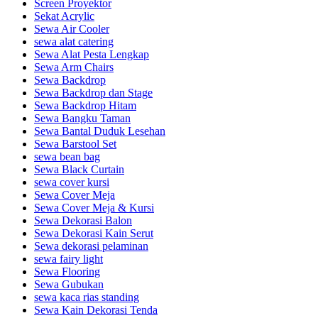
Screen Proyektor
Sekat Acrylic
Sewa Air Cooler
sewa alat catering
Sewa Alat Pesta Lengkap
Sewa Arm Chairs
Sewa Backdrop
Sewa Backdrop dan Stage
Sewa Backdrop Hitam
Sewa Bangku Taman
Sewa Bantal Duduk Lesehan
Sewa Barstool Set
sewa bean bag
Sewa Black Curtain
sewa cover kursi
Sewa Cover Meja
Sewa Cover Meja & Kursi
Sewa Dekorasi Balon
Sewa Dekorasi Kain Serut
Sewa dekorasi pelaminan
sewa fairy light
Sewa Flooring
Sewa Gubukan
sewa kaca rias standing
Sewa Kain Dekorasi Tenda