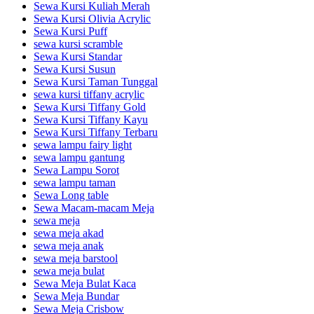
Sewa Kursi Kuliah Merah
Sewa Kursi Olivia Acrylic
Sewa Kursi Puff
sewa kursi scramble
Sewa Kursi Standar
Sewa Kursi Susun
Sewa Kursi Taman Tunggal
sewa kursi tiffany acrylic
Sewa Kursi Tiffany Gold
Sewa Kursi Tiffany Kayu
Sewa Kursi Tiffany Terbaru
sewa lampu fairy light
sewa lampu gantung
Sewa Lampu Sorot
sewa lampu taman
Sewa Long table
Sewa Macam-macam Meja
sewa meja
sewa meja akad
sewa meja anak
sewa meja barstool
sewa meja bulat
Sewa Meja Bulat Kaca
Sewa Meja Bundar
Sewa Meja Crisbow