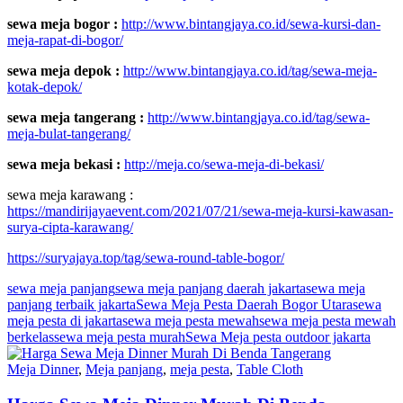
sewa meja bogor :
http://www.bintangjaya.co.id/sewa-kursi-dan-
meja-rapat-di-bogor/
sewa meja depok :
http://www.bintangjaya.co.id/tag/sewa-meja-
kotak-depok/
sewa meja tangerang :
http://www.bintangjaya.co.id/tag/sewa-
meja-bulat-tangerang/
sewa meja bekasi :
http://meja.co/sewa-meja-di-bekasi/
sewa meja karawang :
https://mandirijayaevent.com/2021/07/21/sewa-meja-kursi-kawasan-
surya-cipta-karawang/
https://suryajaya.top/tag/sewa-round-table-bogor/
sewa meja panjang
sewa meja panjang daerah jakarta
sewa meja
panjang terbaik jakarta
Sewa Meja Pesta Daerah Bogor Utara
sewa
meja pesta di jakarta
sewa meja pesta mewah
sewa meja pesta mewah
berkelas
sewa meja pesta murah
Sewa Meja pesta outdoor jakarta
Meja Dinner
,
Meja panjang
,
meja pesta
,
Table Cloth