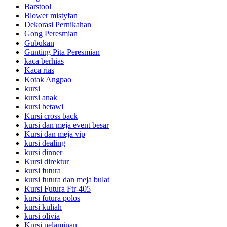
Barstool
Blower mistyfan
Dekorasi Pernikahan
Gong Peresmian
Gubukan
Gunting Pita Peresmian
kaca berhias
Kaca rias
Kotak Angpao
kursi
kursi anak
kursi betawi
Kursi cross back
kursi dan meja event besar
Kursi dan meja vip
kursi dealing
kursi dinner
Kursi direktur
kursi futura
kursi futura dan meja bulat
Kursi Futura Ftr-405
kursi futura polos
kursi kuliah
kursi olivia
Kursi pelaminan