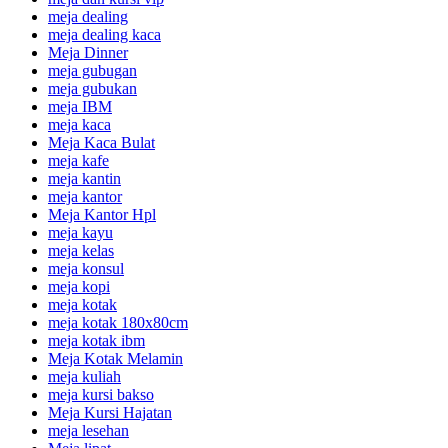
meja dealing
meja dealing kaca
Meja Dinner
meja gubugan
meja gubukan
meja IBM
meja kaca
Meja Kaca Bulat
meja kafe
meja kantin
meja kantor
Meja Kantor Hpl
meja kayu
meja kelas
meja konsul
meja kopi
meja kotak
meja kotak 180x80cm
meja kotak ibm
Meja Kotak Melamin
meja kuliah
meja kursi bakso
Meja Kursi Hajatan
meja lesehan