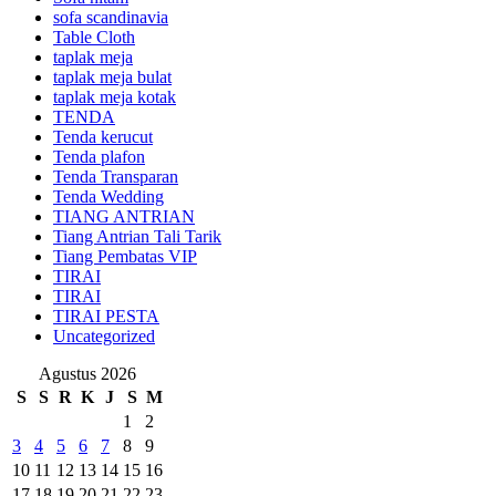
sofa scandinavia
Table Cloth
taplak meja
taplak meja bulat
taplak meja kotak
TENDA
Tenda kerucut
Tenda plafon
Tenda Transparan
Tenda Wedding
TIANG ANTRIAN
Tiang Antrian Tali Tarik
Tiang Pembatas VIP
TIRAI
TIRAI
TIRAI PESTA
Uncategorized
Agustus 2026
S
S
R
K
J
S
M
1
2
3
4
5
6
7
8
9
10
11
12
13
14
15
16
17
18
19
20
21
22
23