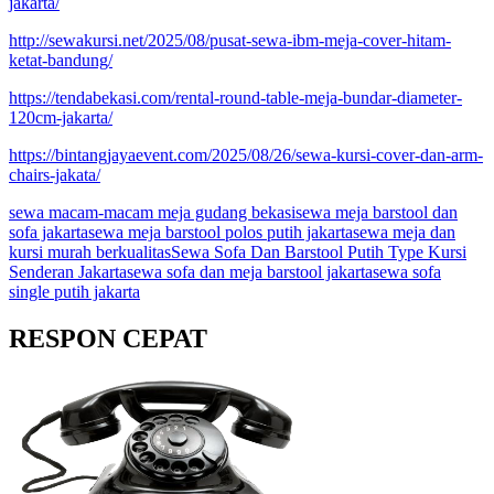
jakarta/
http://sewakursi.net/2025/08/pusat-sewa-ibm-meja-cover-hitam-
ketat-bandung/
https://tendabekasi.com/rental-round-table-meja-bundar-diameter-
120cm-jakarta/
https://bintangjayaevent.com/2025/08/26/sewa-kursi-cover-dan-arm-
chairs-jakata/
sewa macam-macam meja gudang bekasi
sewa meja barstool dan
sofa jakarta
sewa meja barstool polos putih jakarta
sewa meja dan
kursi murah berkualitas
Sewa Sofa Dan Barstool Putih Type Kursi
Senderan Jakarta
sewa sofa dan meja barstool jakarta
sewa sofa
single putih jakarta
RESPON CEPAT