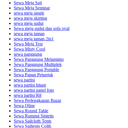
Sewa Meja Saji
Sewa Meja Seminar
sewa meja single
sewa meja skirting
sewa meja sudut
Sewa meja sudut dan sofa oval
sewa meja taman
sewa meja taman 2in1
Sewa Meja Test
Sewa Misty Cool
sewa panggung
Sewa Panggung Melaminto
Sewa Panggung Multiplek
Sewa Panggung Portable
Sewa Papan Petunjuk
sewa partisi
sewa partisi hitam
sewa partisi panel foto
sewa partisi R8
Sewa Perlengkapan Bazar
Sewa Qline
Sewa Round Table
Sewa Rumput Sintetis
Sewa Sailcloth Tents
Sewa Sailtents Colth