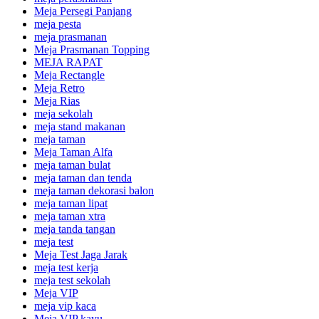
Meja Persegi Panjang
meja pesta
meja prasmanan
Meja Prasmanan Topping
MEJA RAPAT
Meja Rectangle
Meja Retro
Meja Rias
meja sekolah
meja stand makanan
meja taman
Meja Taman Alfa
meja taman bulat
meja taman dan tenda
meja taman dekorasi balon
meja taman lipat
meja taman xtra
meja tanda tangan
meja test
Meja Test Jaga Jarak
meja test kerja
meja test sekolah
Meja VIP
meja vip kaca
Meja VIP kayu