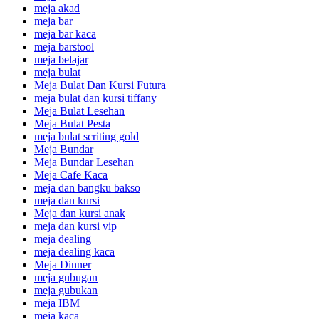
meja akad
meja bar
meja bar kaca
meja barstool
meja belajar
meja bulat
Meja Bulat Dan Kursi Futura
meja bulat dan kursi tiffany
Meja Bulat Lesehan
Meja Bulat Pesta
meja bulat scriting gold
Meja Bundar
Meja Bundar Lesehan
Meja Cafe Kaca
meja dan bangku bakso
meja dan kursi
Meja dan kursi anak
meja dan kursi vip
meja dealing
meja dealing kaca
Meja Dinner
meja gubugan
meja gubukan
meja IBM
meja kaca