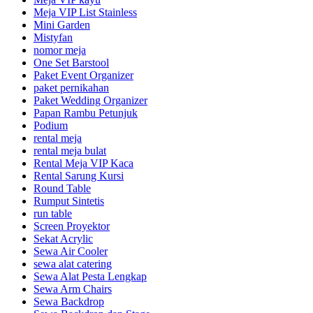
Meja VIP List Stainless
Mini Garden
Mistyfan
nomor meja
One Set Barstool
Paket Event Organizer
paket pernikahan
Paket Wedding Organizer
Papan Rambu Petunjuk
Podium
rental meja
rental meja bulat
Rental Meja VIP Kaca
Rental Sarung Kursi
Round Table
Rumput Sintetis
run table
Screen Proyektor
Sekat Acrylic
Sewa Air Cooler
sewa alat catering
Sewa Alat Pesta Lengkap
Sewa Arm Chairs
Sewa Backdrop