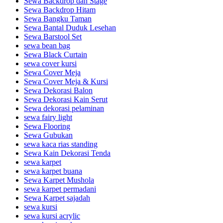
Sewa Backdrop dan Stage
Sewa Backdrop Hitam
Sewa Bangku Taman
Sewa Bantal Duduk Lesehan
Sewa Barstool Set
sewa bean bag
Sewa Black Curtain
sewa cover kursi
Sewa Cover Meja
Sewa Cover Meja & Kursi
Sewa Dekorasi Balon
Sewa Dekorasi Kain Serut
Sewa dekorasi pelaminan
sewa fairy light
Sewa Flooring
Sewa Gubukan
sewa kaca rias standing
Sewa Kain Dekorasi Tenda
sewa karpet
sewa karpet buana
Sewa Karpet Mushola
sewa karpet permadani
Sewa Karpet sajadah
sewa kursi
sewa kursi acrylic