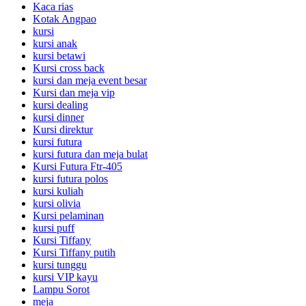
Kaca rias
Kotak Angpao
kursi
kursi anak
kursi betawi
Kursi cross back
kursi dan meja event besar
Kursi dan meja vip
kursi dealing
kursi dinner
Kursi direktur
kursi futura
kursi futura dan meja bulat
Kursi Futura Ftr-405
kursi futura polos
kursi kuliah
kursi olivia
Kursi pelaminan
kursi puff
Kursi Tiffany
Kursi Tiffany putih
kursi tunggu
kursi VIP kayu
Lampu Sorot
meja