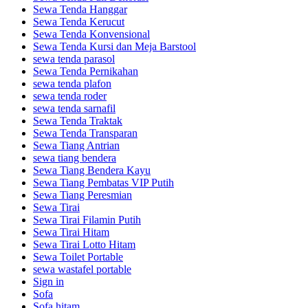
Sewa Tenda Hanggar
Sewa Tenda Kerucut
Sewa Tenda Konvensional
Sewa Tenda Kursi dan Meja Barstool
sewa tenda parasol
Sewa Tenda Pernikahan
sewa tenda plafon
sewa tenda roder
sewa tenda sarnafil
Sewa Tenda Traktak
Sewa Tenda Transparan
Sewa Tiang Antrian
sewa tiang bendera
Sewa Tiang Bendera Kayu
Sewa Tiang Pembatas VIP Putih
Sewa Tiang Peresmian
Sewa Tirai
Sewa Tirai Filamin Putih
Sewa Tirai Hitam
Sewa Tirai Lotto Hitam
Sewa Toilet Portable
sewa wastafel portable
Sign in
Sofa
Sofa hitam