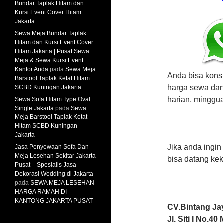
Bundar Taplak Hitam dan
Kursi Event Cover Hitam
Jakarta
Sewa Meja Bundar Taplak
Hitam dan Kursi Event Cover
Hitam Jakarta | Pusat Sewa
Meja & Sewa Kursi Event
Kantor Anda
pada
Sewa Meja
Anda bisa kons
Barstool Taplak Ketat Hitam
harga sewa dan
SCBD Kuningan Jakarta
harian, minggu
Sewa Sofa Hitam Type Oval
Single Jakarta
pada
Sewa
Meja Barstool Taplak Ketat
Hitam SCBD Kuningan
Jakarta
Jika anda ingin
Jasa Penyewaan Sofa Dan
Meja Lesehan Sekitar Jakarta
bisa datang ke
Pusat – Spesialis Jasa
Dekorasi Wedding di Jakarta
pada
SEWA MEJA LESEHAN
HARGA RAMAH DI
KANTONG JAKARTA PUSAT
CV.Bintang Ja
Jl. Siti I No.4