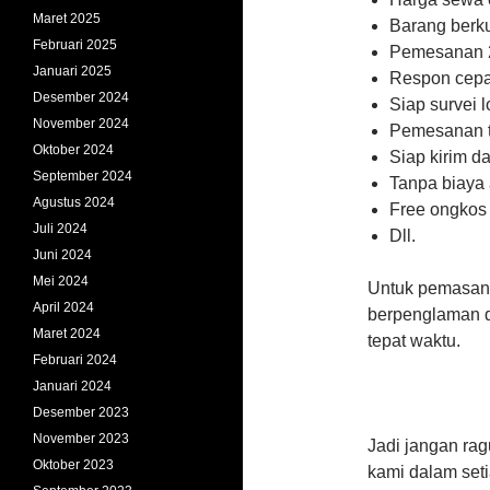
Maret 2025
Barang berku
Februari 2025
Pemesanan 
Januari 2025
Respon cepa
Desember 2024
Siap survei l
November 2024
Pemesanan t
Oktober 2024
Siap kirim d
September 2024
Tanpa biaya
Agustus 2024
Free ongkos 
Juli 2024
Dll.
Juni 2024
Mei 2024
Untuk pemasang
April 2024
berpenglaman da
Maret 2024
tepat waktu.
Februari 2024
Januari 2024
Desember 2023
November 2023
Jadi jangan ra
Oktober 2023
kami dalam set