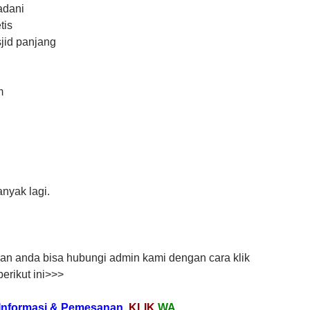
adani
tis
jid panjang
m
nyak lagi.
n anda bisa hubungi admin kami dengan cara klik
erikut ini>>>
Informasi & Pemesanan,
KLIK
WA