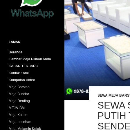
LAMAN
Beranda
Gambar Meja Pilihan Anda
KABAR TERBARU
Kontak Kami
Kumpulan Video
Meja Barstool
Meja Bundar
SEWA MEJA BARS
Meja Dealing
SEWA 
MEJA IBM
PUTIH
Meja Kotak
Meja Lesehan
SENDE
Meja Melamin Kotak