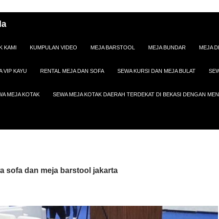
da
K KAMI
KUMPULAN VIDEO
MEJA BARSTOOL
MEJA BUNDAR
MEJA D
A VIP KAYU
RENTAL MEJA DAN SOFA
SEWA KURSI DAN MEJA BULAT
SEW
WA MEJA KOTAK
SEWA MEJA KOTAK DAERAH TERDEKAT DI BEKASI DENGAN M
a sofa dan meja barstool jakarta