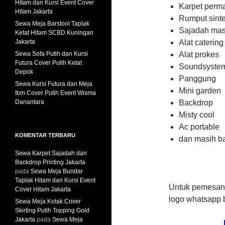
Hitam dan Kursi Event Cover
Karpet perm
Hitam Jakarta
Rumput sinte
Sewa Meja Barstool Taplak
Sajadah mas
Ketat Hitam SCBD Kuningan
Jakarta
Alat catering
Sewa Sofa Putih dan Kursi
Alat prokes
Futura Cover Putih Ketat
Soundsyste
Depok
Panggung
Sewa Kursi Futura dan Meja
Mini garden
Ibm Cover Putih Event Wisma
Danantara
Backdrop
Misty cool
Ac portable
KOMENTAR TERBARU
dan masih ba
Sewa Karpet Sajadah dan
Backdrop Printing Jakarta
pada
Sewa Meja Bundar
Taplak Hitam dan Kursi Event
Untuk pemesana
Cover Hitam Jakarta
logo whatsapp b
Sewa Meja Kotak Cover
Skirting Putih Topping Gold
Jakarta
pada
Sewa Meja