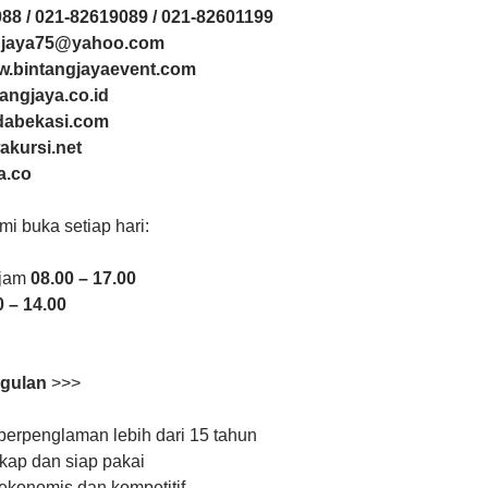
88 / 021-82619089 / 021-82601199
ngjaya75@yahoo.com
ww.bintangjayaevent.com
tangjaya.co.id
ndabekasi.com
akursi.net
a.co
mi buka setiap hari:
 jam
08.00 – 17.00
0 – 14.00
gulan
>>>
erpenglaman lebih dari 15 tahun
kap dan siap pakai
ekonomis dan kompetitif