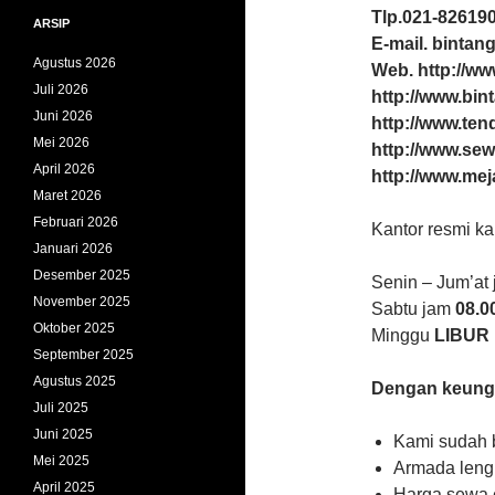
Tlp.021-826190
ARSIP
E-mail. binta
Agustus 2026
Web. http://w
Juli 2026
http://www.bin
Juni 2026
http://www.te
Mei 2026
http://www.sew
April 2026
http://www.mej
Maret 2026
Februari 2026
Kantor resmi ka
Januari 2026
Desember 2025
Senin – Jum’at
November 2025
Sabtu jam
08.0
Oktober 2025
Minggu
LIBUR
September 2025
Agustus 2025
Dengan keung
Juli 2025
Juni 2025
Kami sudah b
Mei 2025
Armada leng
April 2025
Harga sewa 