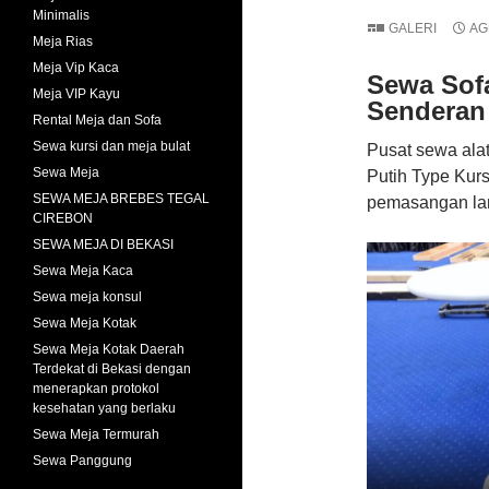
Minimalis
GALERI
AG
Meja Rias
Meja Vip Kaca
Sewa Sofa
Meja VIP Kayu
Senderan 
Rental Meja dan Sofa
Sewa kursi dan meja bulat
Pusat sewa ala
Sewa Meja
Putih Type Kur
SEWA MEJA BREBES TEGAL
pemasangan lan
CIREBON
SEWA MEJA DI BEKASI
Sewa Meja Kaca
Sewa meja konsul
Sewa Meja Kotak
Sewa Meja Kotak Daerah
Terdekat di Bekasi dengan
menerapkan protokol
kesehatan yang berlaku
Sewa Meja Termurah
Sewa Panggung