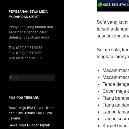
PEMESANAN SEWA MEJA
MUDAH DAN CEPAT
Sofa yang kami
Pelayanan yang mudah dan
tersedia dengan 
sederhana dengan cara :
sesuai kebutuh
Sebut tanggal Acara Anda
Telp:(021)82.61.9088
Selain sofa, k
Fax :(021)82.61.9089
lengkap lainnya
Telp.087877.520.712
Macam-mac
Cari
Macam-maca
untuk:
Tenda denga
Cover meja &
Tiang bende
POS-POS TERBARU
Tiang antria
Sewa Meja IBM Cover Hitam
Lampu tama
dan Kursi Tiffany Kayu Gold
Jakarta
Lampu sosro
Sewa Meja Bundar Taplak
Karpet buan