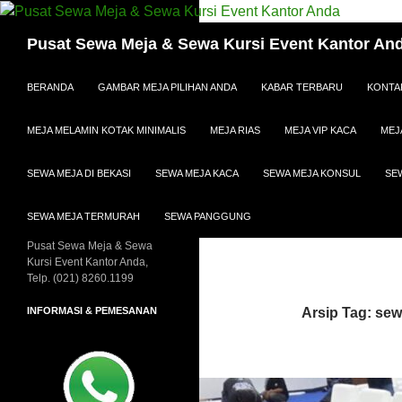
Cari
Pusat Sewa Meja & Sewa Kursi Event Kantor An
LANGSUNG KE ISI
BERANDA
GAMBAR MEJA PILIHAN ANDA
KABAR TERBARU
KONTA
MEJA MELAMIN KOTAK MINIMALIS
MEJA RIAS
MEJA VIP KACA
MEJ
SEWA MEJA DI BEKASI
SEWA MEJA KACA
SEWA MEJA KONSUL
SE
SEWA MEJA TERMURAH
SEWA PANGGUNG
Pusat Sewa Meja & Sewa
Kursi Event Kantor Anda,
Telp. (021) 8260.1199
INFORMASI & PEMESANAN
Arsip Tag: sew