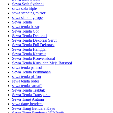
Sewa Sofa Syahrini
sewa sofa triple
sewa standing mirror
sewa standing rope
Sewa Tenda
sewa tenda bazar
Sewa Tenda Cor
Sewa Tenda Dekorasi
Sewa Tenda Dekorasi Serut
Sewa Tenda Full Dekorasi
Sewa Tenda Hanggar
Sewa Tenda Kerucut
Sewa Tenda Konvensional
Sewa Tenda Kursi dan Meja Barstool
sewa tenda parasol
Sewa Tenda Pernikahan
sewa tenda plafon
sewa tenda roder
sewa tenda sarnafil
Sewa Tenda Traktak
Sewa Tenda Transparan
Sewa Tiang Antrian
sewa tiang bendera
Sewa Tiang Bendera Kayu
Sewa Tiang Pembatas VIP Putih