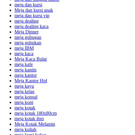
meja dan kursi
Meja dan kursi anak
meja dan kursi vip
meja dealing
meja dealing kaca
Meja Dinner
meja gubugan
meja gubukan
meja IBM
meja kaca
Meja Kaca Bulat
meja kafe
meja kantin
meja kantor
Meja Kantor Hpl
meja kayu
meja kelas
meja konsul
meja kopi
meja kotak
meja kotak 180x80cm
meja kotak ibm
Meja Kotak Melamin
meja kuliah
meja kursi bakso