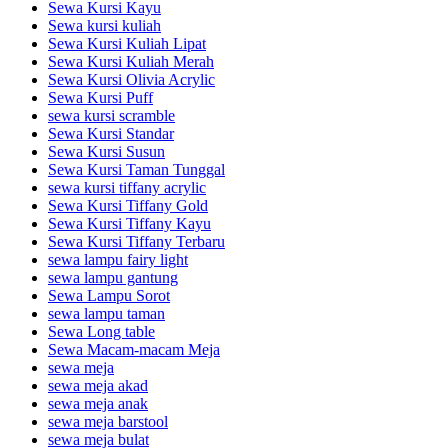
Sewa Kursi Kayu
Sewa kursi kuliah
Sewa Kursi Kuliah Lipat
Sewa Kursi Kuliah Merah
Sewa Kursi Olivia Acrylic
Sewa Kursi Puff
sewa kursi scramble
Sewa Kursi Standar
Sewa Kursi Susun
Sewa Kursi Taman Tunggal
sewa kursi tiffany acrylic
Sewa Kursi Tiffany Gold
Sewa Kursi Tiffany Kayu
Sewa Kursi Tiffany Terbaru
sewa lampu fairy light
sewa lampu gantung
Sewa Lampu Sorot
sewa lampu taman
Sewa Long table
Sewa Macam-macam Meja
sewa meja
sewa meja akad
sewa meja anak
sewa meja barstool
sewa meja bulat