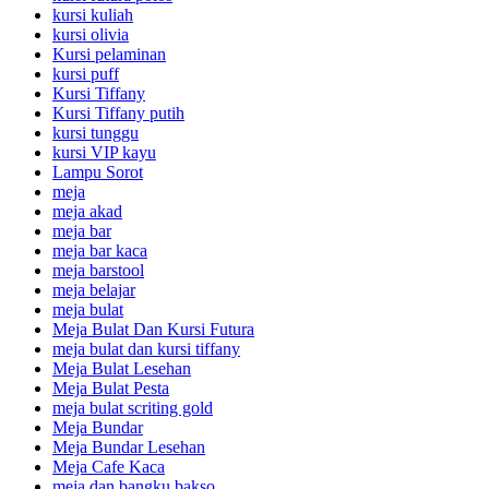
kursi kuliah
kursi olivia
Kursi pelaminan
kursi puff
Kursi Tiffany
Kursi Tiffany putih
kursi tunggu
kursi VIP kayu
Lampu Sorot
meja
meja akad
meja bar
meja bar kaca
meja barstool
meja belajar
meja bulat
Meja Bulat Dan Kursi Futura
meja bulat dan kursi tiffany
Meja Bulat Lesehan
Meja Bulat Pesta
meja bulat scriting gold
Meja Bundar
Meja Bundar Lesehan
Meja Cafe Kaca
meja dan bangku bakso