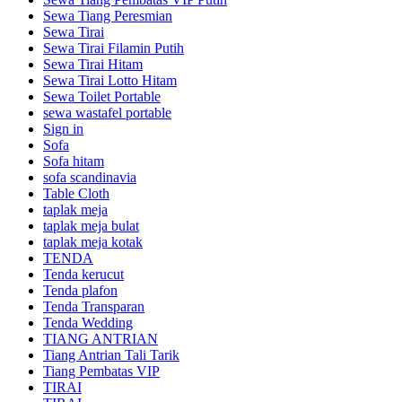
Sewa Tiang Peresmian
Sewa Tirai
Sewa Tirai Filamin Putih
Sewa Tirai Hitam
Sewa Tirai Lotto Hitam
Sewa Toilet Portable
sewa wastafel portable
Sign in
Sofa
Sofa hitam
sofa scandinavia
Table Cloth
taplak meja
taplak meja bulat
taplak meja kotak
TENDA
Tenda kerucut
Tenda plafon
Tenda Transparan
Tenda Wedding
TIANG ANTRIAN
Tiang Antrian Tali Tarik
Tiang Pembatas VIP
TIRAI