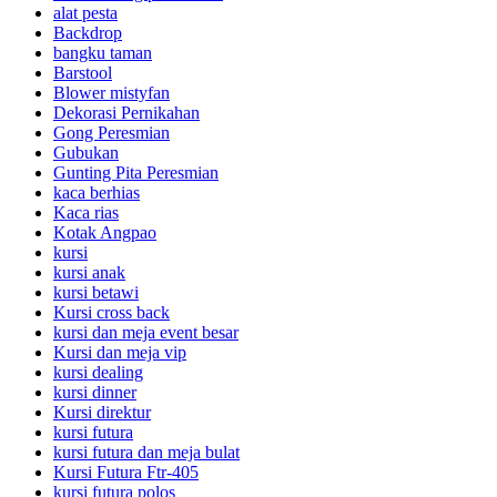
alat pesta
Backdrop
bangku taman
Barstool
Blower mistyfan
Dekorasi Pernikahan
Gong Peresmian
Gubukan
Gunting Pita Peresmian
kaca berhias
Kaca rias
Kotak Angpao
kursi
kursi anak
kursi betawi
Kursi cross back
kursi dan meja event besar
Kursi dan meja vip
kursi dealing
kursi dinner
Kursi direktur
kursi futura
kursi futura dan meja bulat
Kursi Futura Ftr-405
kursi futura polos