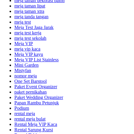
meja taman dekorasi balon
meja taman lipat
meja taman xtra
meja tanda tangan
meja test
Meja Test Jaga Jarak
meja test kerja
meja test sekolah
Meja VIP
meja vip kaca
Meja VIP kayu
Meja VIP List Stainless
Mini Garden
Mistyfan
nomor meja
One Set Barstool
Paket Event Organizer
paket pernikahan
Paket Wedding Organizer
Papan Rambu Petunjuk
Podium
rental meja
rental meja bulat
Rental Meja VIP Kaca
Rental Sarung Kursi