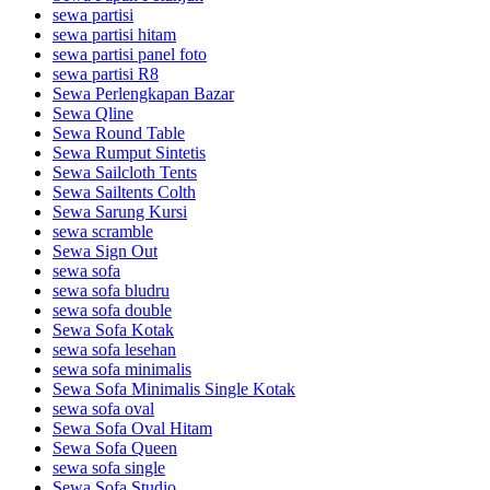
sewa partisi
sewa partisi hitam
sewa partisi panel foto
sewa partisi R8
Sewa Perlengkapan Bazar
Sewa Qline
Sewa Round Table
Sewa Rumput Sintetis
Sewa Sailcloth Tents
Sewa Sailtents Colth
Sewa Sarung Kursi
sewa scramble
Sewa Sign Out
sewa sofa
sewa sofa bludru
sewa sofa double
Sewa Sofa Kotak
sewa sofa lesehan
sewa sofa minimalis
Sewa Sofa Minimalis Single Kotak
sewa sofa oval
Sewa Sofa Oval Hitam
Sewa Sofa Queen
sewa sofa single
Sewa Sofa Studio