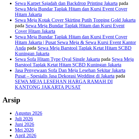
Sewa Karpet Sajadah dan Backdrop Printing Jakarta
pada
Sewa Meja Bundar Taplak Hitam dan Kursi Event Cover
Hitam Jakarta
Sewa Meja Kotak Cover Skirting Putih Topping Gold Jakarta
pada
Sewa Meja Bundar Taplak Hitam dan Kursi Event
Cover Hitam Jakarta
Sewa Meja Bundar Taplak Hitam dan Kursi Event Cover
Hitam Jakarta | Pusat Sewa Meja & Sewa Kursi Event Kantor
Anda
pada
Sewa Meja Barstool Taplak Ketat Hitam SCBD
Kuningan Jakarta
Sewa Sofa Hitam Type Oval Single Jakarta
pada
Sewa Meja
Barstool Taplak Ketat Hitam SCBD Kuningan Jakarta
Jasa Penyewaan Sofa Dan Meja Lesehan Sekitar Jakarta
Pusat – Spesialis Jasa Dekorasi Wedding di Jakarta
pada
SEWA MEJA LESEHAN HARGA RAMAH DI
KANTONG JAKARTA PUSAT
Arsip
Agustus 2026
Juli 2026
Juni 2026
Mei 2026
April 2026