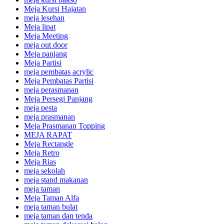
Meja Kursi Hajatan
meja lesehan
Meja lipat
Meja Meeting
meja out door
Meja panjang
Meja Partisi
meja pembatas acrylic
Meja Pembatas Partisi
meja perasmanan
Meja Persegi Panjang
meja pesta
meja prasmanan
Meja Prasmanan Topping
MEJA RAPAT
Meja Rectangle
Meja Retro
Meja Rias
meja sekolah
meja stand makanan
meja taman
Meja Taman Alfa
meja taman bulat
meja taman dan tenda