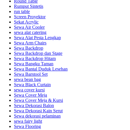
Round Table
Rumput Sintetis
run table
Screen Proyektor
Sekat Acrylic
Sewa Air Cooler
sewa alat catering
Sewa Alat Pesta Lengkap
Sewa Arm Chairs
Sewa Backdrop
Sewa Backdrop dan Stage
Sewa Backdrop Hitam
Sewa Bangku Taman
Sewa Bantal Duduk Lesehan
Sewa Barstool Set
sewa bean bag
Sewa Black Curtain
sewa cover kursi
Sewa Cover Meja
Sewa Cover Meja & Kursi
Sewa Dekorasi Balon
Sewa Dekorasi Kain Serut
Sewa dekorasi pelaminan
sewa fairy light
Sewa Flooring