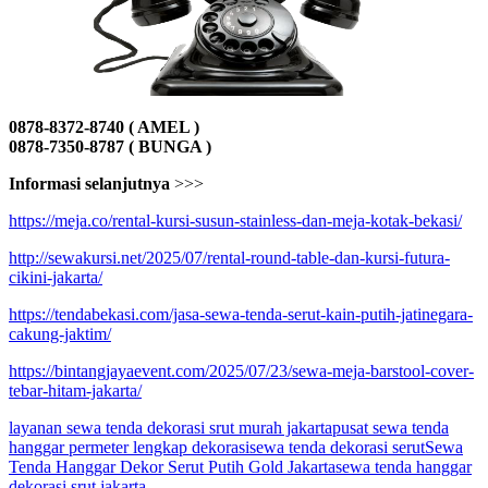
0878-8372-8740 ( AMEL )
0878-7350-8787 ( BUNGA )
Informasi selanjutnya
>>>
https://meja.co/rental-kursi-susun-stainless-dan-meja-kotak-bekasi/
http://sewakursi.net/2025/07/rental-round-table-dan-kursi-futura-
cikini-jakarta/
https://tendabekasi.com/jasa-sewa-tenda-serut-kain-putih-jatinegara-
cakung-jaktim/
https://bintangjayaevent.com/2025/07/23/sewa-meja-barstool-cover-
tebar-hitam-jakarta/
layanan sewa tenda dekorasi srut murah jakarta
pusat sewa tenda
hanggar permeter lengkap dekorasi
sewa tenda dekorasi serut
Sewa
Tenda Hanggar Dekor Serut Putih Gold Jakarta
sewa tenda hanggar
dekorasi srut jakarta