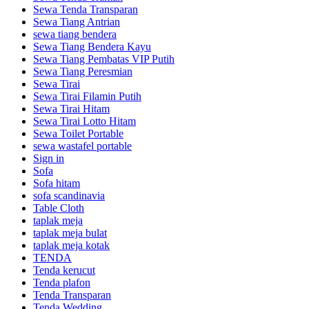
Sewa Tenda Transparan
Sewa Tiang Antrian
sewa tiang bendera
Sewa Tiang Bendera Kayu
Sewa Tiang Pembatas VIP Putih
Sewa Tiang Peresmian
Sewa Tirai
Sewa Tirai Filamin Putih
Sewa Tirai Hitam
Sewa Tirai Lotto Hitam
Sewa Toilet Portable
sewa wastafel portable
Sign in
Sofa
Sofa hitam
sofa scandinavia
Table Cloth
taplak meja
taplak meja bulat
taplak meja kotak
TENDA
Tenda kerucut
Tenda plafon
Tenda Transparan
Tenda Wedding