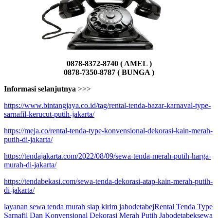
0878-8372-8740 ( AMEL )
0878-7350-8787 ( BUNGA )
Informasi selanjutnya
>>>
https://www.bintangjaya.co.id/tag/rental-tenda-bazar-karnaval-type-
sarnafil-kerucut-putih-jakarta/
https://meja.co/rental-tenda-type-konvensional-dekorasi-kain-merah-
putih-di-jakarta/
https://tendajakarta.com/2022/08/09/sewa-tenda-merah-putih-harga-
murah-di-jakarta/
https://tendabekasi.com/sewa-tenda-dekorasi-atap-kain-merah-putih-
di-jakarta/
layanan sewa tenda murah siap kirim jabodetabej
Rental Tenda Type
Sarnafil Dan Konvensional Dekorasi Merah Putih Jabodetabek
sewa