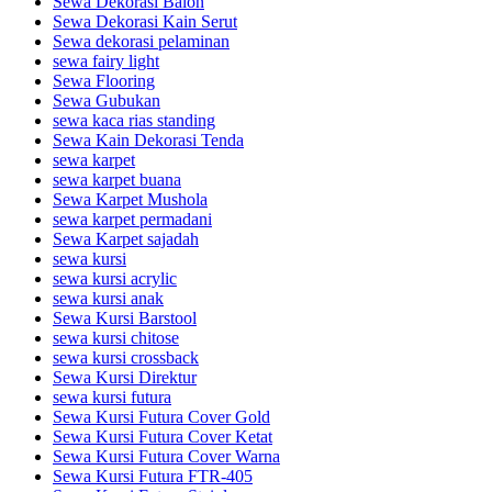
Sewa Dekorasi Balon
Sewa Dekorasi Kain Serut
Sewa dekorasi pelaminan
sewa fairy light
Sewa Flooring
Sewa Gubukan
sewa kaca rias standing
Sewa Kain Dekorasi Tenda
sewa karpet
sewa karpet buana
Sewa Karpet Mushola
sewa karpet permadani
Sewa Karpet sajadah
sewa kursi
sewa kursi acrylic
sewa kursi anak
Sewa Kursi Barstool
sewa kursi chitose
sewa kursi crossback
Sewa Kursi Direktur
sewa kursi futura
Sewa Kursi Futura Cover Gold
Sewa Kursi Futura Cover Ketat
Sewa Kursi Futura Cover Warna
Sewa Kursi Futura FTR-405