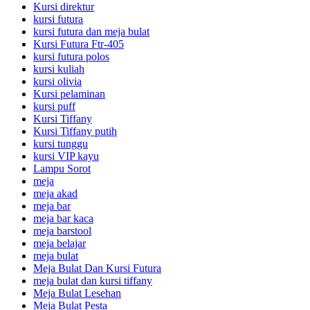
Kursi direktur
kursi futura
kursi futura dan meja bulat
Kursi Futura Ftr-405
kursi futura polos
kursi kuliah
kursi olivia
Kursi pelaminan
kursi puff
Kursi Tiffany
Kursi Tiffany putih
kursi tunggu
kursi VIP kayu
Lampu Sorot
meja
meja akad
meja bar
meja bar kaca
meja barstool
meja belajar
meja bulat
Meja Bulat Dan Kursi Futura
meja bulat dan kursi tiffany
Meja Bulat Lesehan
Meja Bulat Pesta