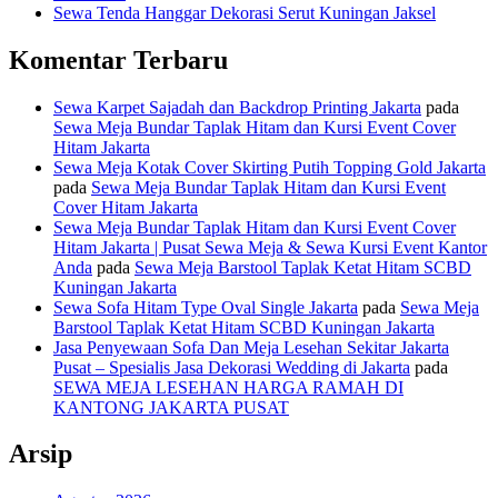
Sewa Tenda Hanggar Dekorasi Serut Kuningan Jaksel
Komentar Terbaru
Sewa Karpet Sajadah dan Backdrop Printing Jakarta
pada
Sewa Meja Bundar Taplak Hitam dan Kursi Event Cover
Hitam Jakarta
Sewa Meja Kotak Cover Skirting Putih Topping Gold Jakarta
pada
Sewa Meja Bundar Taplak Hitam dan Kursi Event
Cover Hitam Jakarta
Sewa Meja Bundar Taplak Hitam dan Kursi Event Cover
Hitam Jakarta | Pusat Sewa Meja & Sewa Kursi Event Kantor
Anda
pada
Sewa Meja Barstool Taplak Ketat Hitam SCBD
Kuningan Jakarta
Sewa Sofa Hitam Type Oval Single Jakarta
pada
Sewa Meja
Barstool Taplak Ketat Hitam SCBD Kuningan Jakarta
Jasa Penyewaan Sofa Dan Meja Lesehan Sekitar Jakarta
Pusat – Spesialis Jasa Dekorasi Wedding di Jakarta
pada
SEWA MEJA LESEHAN HARGA RAMAH DI
KANTONG JAKARTA PUSAT
Arsip