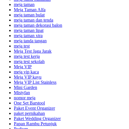
meja taman
Meja Taman Alfa
meja taman bulat
meja taman dan tenda
meja taman dekorasi balon
meja taman lipat
meja taman xtra
meja tanda tangan
meja test
Meja Test Jaga Jarak
meja test kerja
meja test sekolah
Meja VIP
meja vip kaca
Meja VIP kayu
Meja VIP List Stainless
Mini Garden
Mistyfan
nomor meja
One Set Barstool
Paket Event Organizer
paket pernikahan
Paket Wedding Organizer
Papan Rambu Petunjuk
Podium