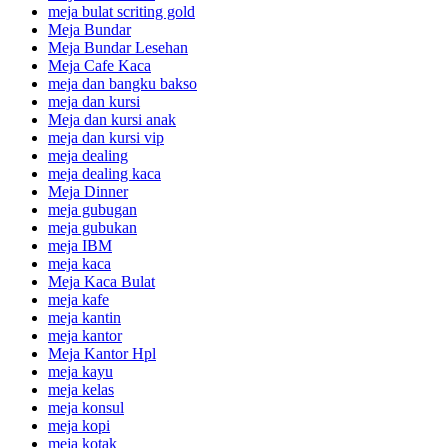
meja bulat scriting gold
Meja Bundar
Meja Bundar Lesehan
Meja Cafe Kaca
meja dan bangku bakso
meja dan kursi
Meja dan kursi anak
meja dan kursi vip
meja dealing
meja dealing kaca
Meja Dinner
meja gubugan
meja gubukan
meja IBM
meja kaca
Meja Kaca Bulat
meja kafe
meja kantin
meja kantor
Meja Kantor Hpl
meja kayu
meja kelas
meja konsul
meja kopi
meja kotak