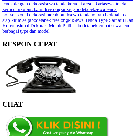
tenda dengan dekorasi
sewa tenda kerucut area jakarta
sewa tenda
kerucut ukuran 3x3m free ongkir se-jabodetabek
sewa tenda
konvensional dekorasi merah putih
sewa tenda murah berkualitas
siap kirim se-jabodetabek free ongkir
Sewa Tenda Type Sarnafil Dan
Konvensional Dekorasi Merah Putih Jabodetabek
tempat sewa tenda
berbagai type dan model
RESPON CEPAT
CHAT