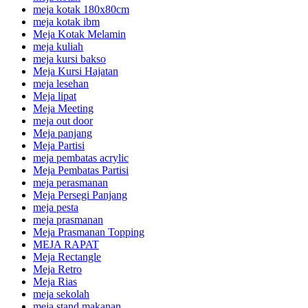
meja kotak 180x80cm
meja kotak ibm
Meja Kotak Melamin
meja kuliah
meja kursi bakso
Meja Kursi Hajatan
meja lesehan
Meja lipat
Meja Meeting
meja out door
Meja panjang
Meja Partisi
meja pembatas acrylic
Meja Pembatas Partisi
meja perasmanan
Meja Persegi Panjang
meja pesta
meja prasmanan
Meja Prasmanan Topping
MEJA RAPAT
Meja Rectangle
Meja Retro
Meja Rias
meja sekolah
meja stand makanan