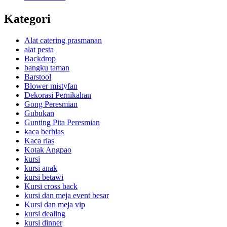
Kategori
Alat catering prasmanan
alat pesta
Backdrop
bangku taman
Barstool
Blower mistyfan
Dekorasi Pernikahan
Gong Peresmian
Gubukan
Gunting Pita Peresmian
kaca berhias
Kaca rias
Kotak Angpao
kursi
kursi anak
kursi betawi
Kursi cross back
kursi dan meja event besar
Kursi dan meja vip
kursi dealing
kursi dinner