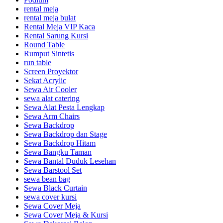
rental meja
rental meja bulat
Rental Meja VIP Kaca
Rental Sarung Kursi
Round Table
Rumput Sintetis
run table
Screen Proyektor
Sekat Acrylic
Sewa Air Cooler
sewa alat catering
Sewa Alat Pesta Lengkap
Sewa Arm Chairs
Sewa Backdrop
Sewa Backdrop dan Stage
Sewa Backdrop Hitam
Sewa Bangku Taman
Sewa Bantal Duduk Lesehan
Sewa Barstool Set
sewa bean bag
Sewa Black Curtain
sewa cover kursi
Sewa Cover Meja
Sewa Cover Meja & Kursi