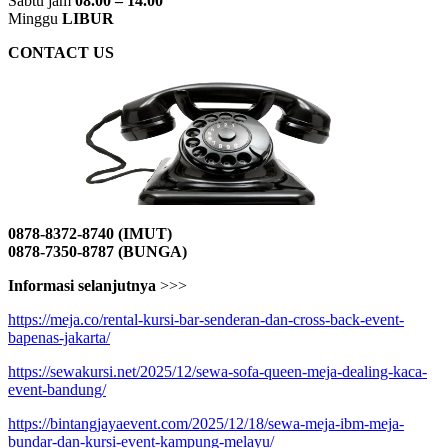
Sabtu jam
08.00 – 14.00
Minggu
LIBUR
CONTACT US
0878-8372-8740 (IMUT)
0878-7350-8787 (BUNGA)
Informasi selanjutnya
>>>
https://meja.co/rental-kursi-bar-senderan-dan-cross-back-event-
bapenas-jakarta/
https://sewakursi.net/2025/12/sewa-sofa-queen-meja-dealing-kaca-
event-bandung/
https://bintangjayaevent.com/2025/12/18/sewa-meja-ibm-meja-
bundar-dan-kursi-event-kampung-melayu/