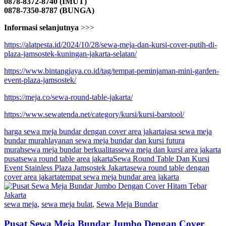
0878-8372-8740 (IMUT)
0878-7350-8787 (BUNGA)
Informasi selanjutnya
>>>
https://alatpesta.id/2024/10/28/sewa-meja-dan-kursi-cover-putih-di-
plaza-jamsostek-kuningan-jakarta-selatan/
https://www.bintangjaya.co.id/tag/tempat-peminjaman-mini-garden-
event-plaza-jamsostek/
https://meja.co/sewa-round-table-jakarta/
https://www.sewatenda.net/category/kursi/kursi-barstool/
harga sewa meja bundar dengan cover area jakarta
jasa sewa meja
bundar murah
layanan sewa meja bundar dan kursi futura
murah
sewa meja bundar berkualitas
sewa meja dan kursi area jakarta
pusat
sewa round table area jakarta
Sewa Round Table Dan Kursi
Event Stainless Plaza Jamsostek Jakarta
sewa round table dengan
cover area jakarta
tempat sewa meja bundar area jakarta
sewa meja
,
sewa meja bulat
,
Sewa Meja Bundar
Pusat Sewa Meja Bundar Jumbo Dengan Cover