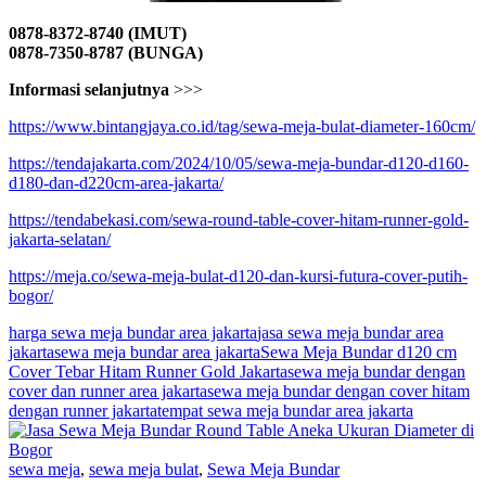
0878-8372-8740 (IMUT)
0878-7350-8787 (BUNGA)
Informasi selanjutnya
>>>
https://www.bintangjaya.co.id/tag/sewa-meja-bulat-diameter-160cm/
https://tendajakarta.com/2024/10/05/sewa-meja-bundar-d120-d160-
d180-dan-d220cm-area-jakarta/
https://tendabekasi.com/sewa-round-table-cover-hitam-runner-gold-
jakarta-selatan/
https://meja.co/sewa-meja-bulat-d120-dan-kursi-futura-cover-putih-
bogor/
harga sewa meja bundar area jakarta
jasa sewa meja bundar area
jakarta
sewa meja bundar area jakarta
Sewa Meja Bundar d120 cm
Cover Tebar Hitam Runner Gold Jakarta
sewa meja bundar dengan
cover dan runner area jakarta
sewa meja bundar dengan cover hitam
dengan runner jakarta
tempat sewa meja bundar area jakarta
sewa meja
,
sewa meja bulat
,
Sewa Meja Bundar