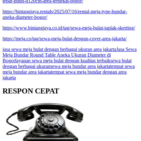
tebar-putih-d120cm-area-terdekat-bogor/
https://bintangjaya.rentals/2025/07/16/rental-meja-type-bundar-
aneka-diameter-bogor/
https://www.bintangjaya.co.id/tag/sewa-meja-bulat-taplak-skerting/
https://meja.co/tag/sewa-meja-bulat-dengan-cover-area-jakarta/
jasa sewa meja bulat dengan berbagai ukuran area jakarta
Jasa Sewa
Meja Bundar Round Table Aneka Ukuran Diameter di
Bogor
layanan sewa meja bulat dengan kualitas terbaik
sewa bulat
dengan berbagai ukuran
sewa meja bundar area jakarta
tempat sewa
meja bundar area jakarta
tempat sewa meja bundar dengan area
jakarta
RESPON CEPAT