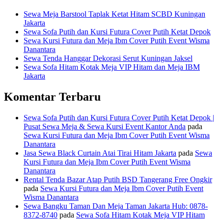
Sewa Meja Barstool Taplak Ketat Hitam SCBD Kuningan
Jakarta
Sewa Sofa Putih dan Kursi Futura Cover Putih Ketat Depok
Sewa Kursi Futura dan Meja Ibm Cover Putih Event Wisma
Danantara
Sewa Tenda Hanggar Dekorasi Serut Kuningan Jaksel
Sewa Sofa Hitam Kotak Meja VIP Hitam dan Meja IBM
Jakarta
Komentar Terbaru
Sewa Sofa Putih dan Kursi Futura Cover Putih Ketat Depok |
Pusat Sewa Meja & Sewa Kursi Event Kantor Anda
pada
Sewa Kursi Futura dan Meja Ibm Cover Putih Event Wisma
Danantara
Jasa Sewa Black Curtain Atai Tirai Hitam Jakarta
pada
Sewa
Kursi Futura dan Meja Ibm Cover Putih Event Wisma
Danantara
Rental Tenda Bazar Atap Putih BSD Tangerang Free Ongkir
pada
Sewa Kursi Futura dan Meja Ibm Cover Putih Event
Wisma Danantara
Sewa Bangku Taman Dan Meja Taman Jakarta Hub: 0878-
8372-8740
pada
Sewa Sofa Hitam Kotak Meja VIP Hitam