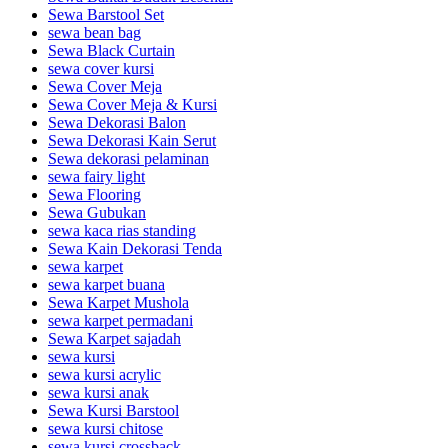
Sewa Barstool Set
sewa bean bag
Sewa Black Curtain
sewa cover kursi
Sewa Cover Meja
Sewa Cover Meja & Kursi
Sewa Dekorasi Balon
Sewa Dekorasi Kain Serut
Sewa dekorasi pelaminan
sewa fairy light
Sewa Flooring
Sewa Gubukan
sewa kaca rias standing
Sewa Kain Dekorasi Tenda
sewa karpet
sewa karpet buana
Sewa Karpet Mushola
sewa karpet permadani
Sewa Karpet sajadah
sewa kursi
sewa kursi acrylic
sewa kursi anak
Sewa Kursi Barstool
sewa kursi chitose
sewa kursi crossback