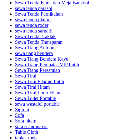
Sewa Tenda Kursi dan Meja Barstool
sewa tenda parasol
Sewa Tenda Pernikahan
sewa tenda plafon
sewa tenda roder
sewa tenda sarnafil
Sewa Tenda Traktak
Sewa Tenda Transparan
Sewa Tiang Antrian
sewa tiang bendera
Sewa Tiang Bendera Kayu
Sewa Tiang Pembatas VIP Putih
Sewa Tiang Peresmian
Sewa Tirai
Sewa Tirai Filamin Putih
Sewa Tirai Hitam
Sewa Tirai Lotto Hitam
Sewa Toilet Portable
sewa wastafel portable
Sign in
Sofa
Sofa hitam
sofa scandinavia
Table Cloth
taplak meja