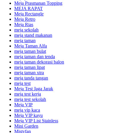
Meja Prasmanan Topping
MEJA RAPAT
Meja Rectangle
Meja Retro
Meja Rias
meja sekolah
meja stand makanan
meja taman
Meja Taman Alfa
meja taman bulat
meja taman dan tenda
meja taman dekorasi balon
meja taman lipat
meja taman xtra
meja tanda tangan
meja test
Meja Test Jaga Jarak
meja test kerja
meja test sekolah
Meja VIP
meja vip kaca
Meja VIP kayu
Meja VIP List Stainless
Mini Garden
Mistyfan