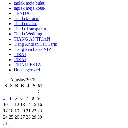
taplak meja bulat
taplak meja kotak
TENDA
Tenda kerucut
Tenda plafon
Tenda Transparan
Tenda Wedding
TIANG ANTRIAN
Tiang Antrian Tali Tarik
Tiang Pembatas VIP
TIRAI
TIRAI
TIRAI PESTA
Uncategorized
Agustus 2026
S
S
R
K
J
S
M
1
2
3
4
5
6
7
8
9
10
11
12
13
14
15
16
17
18
19
20
21
22
23
24
25
26
27
28
29
30
31