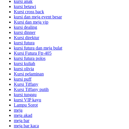
kursi anak
kursi betawi
Kursi cross back
kursi dan meja event besar
Kursi dan meja vip
kursi dealing
kursi dinner
Kursi direktur
kursi futura
kursi futura dan meja bulat
Kursi Futura Ftr-405
kursi futura polos
kursi kuliah
kursi olivia
Kursi pelaminan
kursi puff
Kursi Tiffany
Kursi Tiffany putih
kursi tunggu
kursi VIP kayu
Lampu Sorot
meja
meja akad
meja bar
meja bar kaca