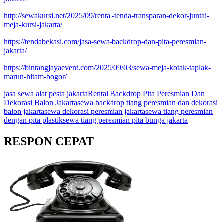
http://sewakursi.net/2025/09/rental-tenda-transparan-dekor-juntai-
meja-kursi-jakarta/
https://tendabekasi.com/jasa-sewa-backdrop-dan-pita-peresmian-
jakarta/
https://bintangjayaevent.com/2025/09/03/sewa-meja-kotak-taplak-
marun-hitam-bogor/
jasa sewa alat pesta jakarta
Rental Backdrop Pita Peresmian Dan
Dekorasi Balon Jakarta
sewa backdrop tiang peresmian dan dekorasi
balon jakarta
sewa dekorasi peresmian jakarta
sewa tiang peresmian
dengan pita plastik
sewa tiang peresmian pita bunga jakarta
RESPON CEPAT