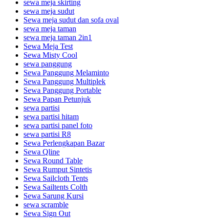
sewa meja skirting
sewa meja sudut
Sewa meja sudut dan sofa oval
sewa meja taman
sewa meja taman 2in1
Sewa Meja Test
Sewa Misty Cool
sewa panggung
Sewa Panggung Melaminto
Sewa Panggung Multiplek
Sewa Panggung Portable
Sewa Papan Petunjuk
sewa partisi
sewa partisi hitam
sewa partisi panel foto
sewa partisi R8
Sewa Perlengkapan Bazar
Sewa Qline
Sewa Round Table
Sewa Rumput Sintetis
Sewa Sailcloth Tents
Sewa Sailtents Colth
Sewa Sarung Kursi
sewa scramble
Sewa Sign Out