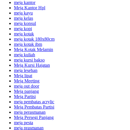
meja kantor
Meja Kantor Hpl
meja kayu
meja kelas
meja konsul
meja kopi
meja kotak
meja kotak 180x80cm
meja kotak ibm
Meja Kotak Melamin
meja kuliah
meja kursi bakso
Meja Kursi Hajatan
meja lesehan
Meja lipat
Meja Meeting
meja out door
Meja panjang
Meja Partisi
meja pembatas acrylic
Meja Pembatas Partisi
meja perasmanan
Meja Persegi Panjang
meja pesta
meja prasmanan