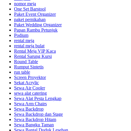
nomor meja
One Set Barstool
Paket Event Organizer
paket pernikahan
Paket Wedding Organizer
Papan Rambu Petunjuk
Podium
rental meja
rental meja bulat
Rental Meja VIP Kaca
Rental Sarung Kursi
Round Table
Rumput Sintetis
run table
Screen Proyektor
Sekat Acrylic
Sewa Air Cooler
sewa alat catering
Sewa Alat Pesta Lengkap
Sewa Arm Chairs
Sewa Backdrop
Sewa Backdrop dan Stage
Sewa Backdrop Hitam
Sewa Bangku Taman
Sewa Bantal Duduk Lesehan