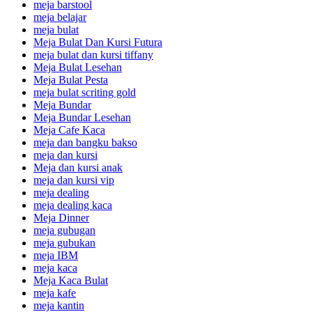
meja barstool
meja belajar
meja bulat
Meja Bulat Dan Kursi Futura
meja bulat dan kursi tiffany
Meja Bulat Lesehan
Meja Bulat Pesta
meja bulat scriting gold
Meja Bundar
Meja Bundar Lesehan
Meja Cafe Kaca
meja dan bangku bakso
meja dan kursi
Meja dan kursi anak
meja dan kursi vip
meja dealing
meja dealing kaca
Meja Dinner
meja gubugan
meja gubukan
meja IBM
meja kaca
Meja Kaca Bulat
meja kafe
meja kantin