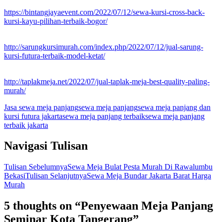
https://bintangjayaevent.com/2022/07/12/sewa-kursi-cross-back-
kursi-kayu-pilihan-terbaik-bogor/
http://sarungkursimurah.com/index.php/2022/07/12/jual-sarung-
kursi-futura-terbaik-model-ketat/
http://taplakmeja.net/2022/07/jual-taplak-meja-best-quality-paling-
murah/
Jasa sewa meja panjang
sewa meja panjang
sewa meja panjang dan
kursi futura jakarta
sewa meja panjang terbaik
sewa meja panjang
terbaik jakarta
Navigasi Tulisan
Tulisan Sebelumnya
Sewa Meja Bulat Pesta Murah Di Rawalumbu
Bekasi
Tulisan Selanjutnya
Sewa Meja Bundar Jakarta Barat Harga
Murah
5 thoughts on “Penyewaan Meja Panjang
Seminar Kota Tangerang”