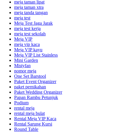
meja taman lipat
meja taman xtra
meja tanda tangan
meja test
Meja Test Jaga Jarak
meja test kerja
meja test sekolah
Meja VIP
meja vip kaca
Meja VIP kayu
Meja VIP List Stainless
Mini Garden
Mistyfan
nomor meja
One Set Barstool
Paket Event Organizer
paket pernikahan
Paket Wedding Organizer
Papan Rambu Petunjuk
Podium
rental meja
rental meja bulat
Rental Meja VIP Kaca
Rental Sarung Kursi
Round Table