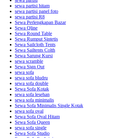
sewa partisi
sewa partisi hitam
sewa partisi panel foto
sewa partisi R8
Sewa Perlengkapan Bazar
Sewa Qline
Sewa Round Table
Sewa Rumput Sintetis
Sewa Sailcloth Tents
Sewa Sailtents Colth
Sewa Sarung Kursi
sewa scramble
Sewa Sign Out
sewa sofa
sewa sofa bludru
sewa sofa double
Sewa Sofa Kotak
sewa sofa lesehan
sewa sofa minimalis
Sewa Sofa Minimalis Single Kotak
sewa sofa oval
Sewa Sofa Oval Hitam
Sewa Sofa Queen
sewa sofa single
Sewa Sofa Studio