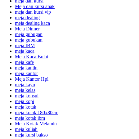
meja dan kursi
Meja dan kursi anak
meja dan kursi vip
meja dealing
meja dealing kaca
Meja Dinner
meja gubugan
meja gubukan
meja IBM
meja kaca
Meja Kaca Bulat
meja kafe
meja kantin
meja kantor
Meja Kantor Hpl
meja kayu
meja kelas
meja konsul
meja kopi
meja kotak
meja kotak 180x80cm
meja kotak ibm
Meja Kotak Melamin
meja kuliah
meja kursi bakso