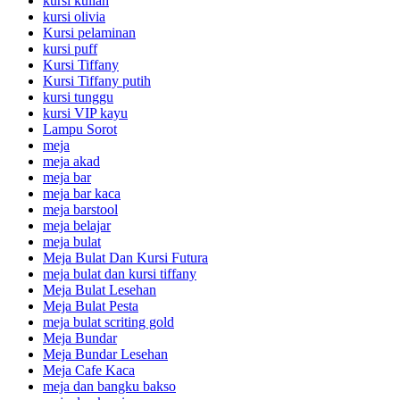
kursi kuliah
kursi olivia
Kursi pelaminan
kursi puff
Kursi Tiffany
Kursi Tiffany putih
kursi tunggu
kursi VIP kayu
Lampu Sorot
meja
meja akad
meja bar
meja bar kaca
meja barstool
meja belajar
meja bulat
Meja Bulat Dan Kursi Futura
meja bulat dan kursi tiffany
Meja Bulat Lesehan
Meja Bulat Pesta
meja bulat scriting gold
Meja Bundar
Meja Bundar Lesehan
Meja Cafe Kaca
meja dan bangku bakso