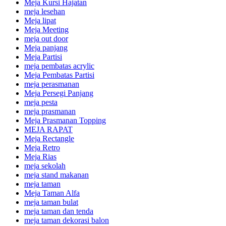
Meja Kursi Hajatan
meja lesehan
Meja lipat
Meja Meeting
meja out door
Meja panjang
Meja Partisi
meja pembatas acrylic
Meja Pembatas Partisi
meja perasmanan
Meja Persegi Panjang
meja pesta
meja prasmanan
Meja Prasmanan Topping
MEJA RAPAT
Meja Rectangle
Meja Retro
Meja Rias
meja sekolah
meja stand makanan
meja taman
Meja Taman Alfa
meja taman bulat
meja taman dan tenda
meja taman dekorasi balon