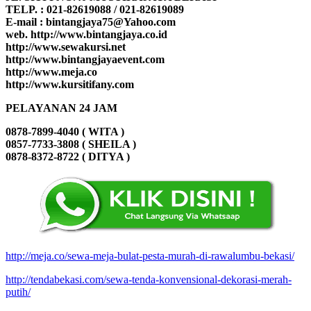
TELP. : 021-82619088 / 021-82619089
E-mail : bintangjaya75@Yahoo.com
web. http://www.bintangjaya.co.id
http://www.sewakursi.net
http://www.bintangjayaevent.com
http://www.meja.co
http://www.kursitifany.com
PELAYANAN 24 JAM
0878-7899-4040 ( WITA )
0857-7733-3808 ( SHEILA )
0878-8372-8722 ( DITYA )
http://meja.co/sewa-meja-bulat-pesta-murah-di-rawalumbu-bekasi/
http://tendabekasi.com/sewa-tenda-konvensional-dekorasi-merah-
putih/