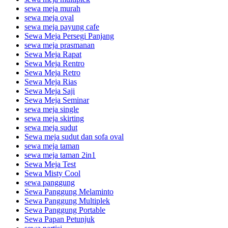
sewa meja murah
sewa meja oval
sewa meja payung cafe
Sewa Meja Persegi Panjang
sewa meja prasmanan
Sewa Meja Rapat
Sewa Meja Rentro
Sewa Meja Retro
Sewa Meja Rias
Sewa Meja Saji
Sewa Meja Seminar
sewa meja single
sewa meja skirting
sewa meja sudut
Sewa meja sudut dan sofa oval
sewa meja taman
sewa meja taman 2in1
Sewa Meja Test
Sewa Misty Cool
sewa panggung
Sewa Panggung Melaminto
Sewa Panggung Multiplek
Sewa Panggung Portable
Sewa Papan Petunjuk