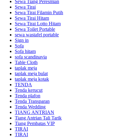
Sewa Tiang Peresmian
Sewa Tirai
Sewa Tirai Filamin Putih
Sewa Tirai Hitam
Sewa Tirai Lotto Hitam
Sewa Toilet Portable
sewa wastafel portable
Sign in
Sofa
Sofa hitam
sofa scandinavia
Table Cloth
taplak meja
taplak meja bulat
taplak meja kotak
TENDA
Tenda kerucut
Tenda plafon
Tenda Transparan
Tenda Wedding
TIANG ANTRIAN
Tiang Antrian Tali Tarik
Tiang Pembatas VIP
TIRAI
TIRAI