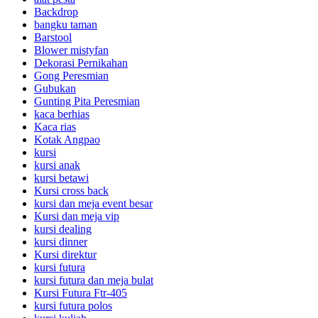
Backdrop
bangku taman
Barstool
Blower mistyfan
Dekorasi Pernikahan
Gong Peresmian
Gubukan
Gunting Pita Peresmian
kaca berhias
Kaca rias
Kotak Angpao
kursi
kursi anak
kursi betawi
Kursi cross back
kursi dan meja event besar
Kursi dan meja vip
kursi dealing
kursi dinner
Kursi direktur
kursi futura
kursi futura dan meja bulat
Kursi Futura Ftr-405
kursi futura polos