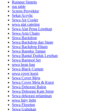
Rumput Sintetis
run table
Screen Proyektor
Sekat Acrylic
Sewa Air Cooler
sewa alat catering
Sewa Alat Pesta Lengkap
Sewa Arm Chairs
Sewa Backdrop
Sewa Backdrop dan Stage
Sewa Backdrop Hitam
Sewa Bangku Taman
Sewa Bantal Duduk Lesehan
Sewa Barstool Set
sewa bean bag
Sewa Black Curtain
sewa cover kursi
Sewa Cover Meja
Sewa Cover Meja & Kursi
Sewa Dekorasi Balon
Sewa Dekorasi Kain Serut
Sewa dekorasi pelaminan
sewa fairy light
Sewa Flooring
Sewa Gubukan