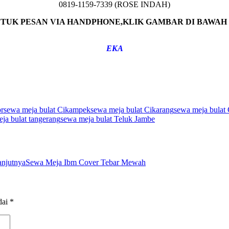
0819-1159-7339 (ROSE INDAH)
TUK PESAN VIA HANDPHONE,KLIK GAMBAR DI BAWAH 
EKA
or
sewa meja bulat Cikampek
sewa meja bulat Cikarang
sewa meja bulat 
ja bulat tangerang
sewa meja bulat Teluk Jambe
anjutnya
Sewa Meja Ibm Cover Tebar Mewah
dai
*