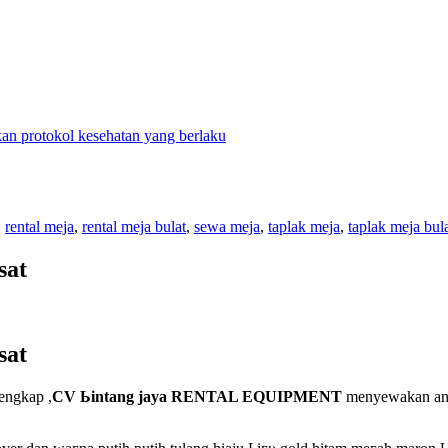
n protokol kesehatan yang berlaku
,
rental meja
,
rental meja bulat
,
sewa meja
,
taplak meja
,
taplak meja bul
sat
sat
еngkар ,
CV Ьіntаng jaya RENTAL EQUIPMENT
menyewakan anek