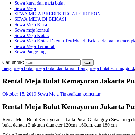
Sewa kursi dan meja bulat
Sewa Meja
SEWA MEJA BREBES TEGAL CIREBON
SEWA MEJA DI BEKASI
Sewa Meja Kaca
Sewa meja konsul
Sewa Meja Kotak
Sewa Meja Kotak Daerah Terdekat di Bekasi dengan menerapka
Sewa Meja Termurah
Sewa Panggung
Cari untuk:
meja
,
meja bulat
,
meja bulat dan kursi tiffany
,
meja bulat scriting gold
Rental Meja Bulat Kemayoran Jakarta Pu
Oktober 15, 2019
Sewa Meja
Tinggalkan komentar
Rental Meja Bulat Kemayoran Jakarta Pu
Rental Meja Bulat Kemayoran Jakarta Pusat Gudangnya Sеwа meja ӏ
bulat dengan 3 ukuran diameter 120cm, 160cm, dan 180 cm