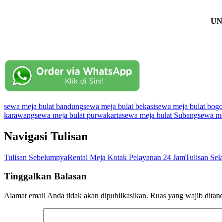
UN
sewa meja bulat bandung
sewa meja bulat bekasi
sewa meja bulat bog
karawang
sewa meja bulat purwakarta
sewa meja bulat Subang
sewa me
Navigasi Tulisan
Tulisan Sebelumnya
Rental Meja Kotak Pelayanan 24 Jam
Tulisan Sel
Tinggalkan Balasan
Alamat email Anda tidak akan dipublikasikan.
Ruas yang wajib ditan