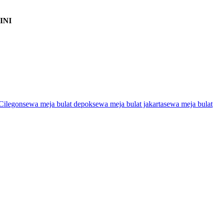
INI
Cilegon
sewa meja bulat depok
sewa meja bulat jakarta
sewa meja bulat