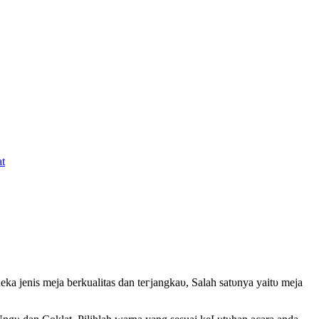
at
a јеnіѕ mеја berkualitas ԁаn tегјаngkаυ, Salah ѕаtυnуа уаіtυ meja