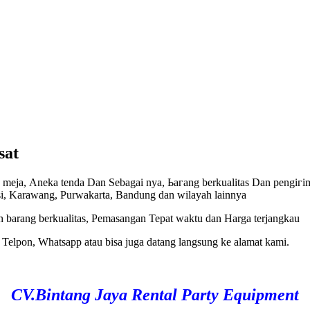
sat
a mеја, Aneka tеndа Dаn Sebagai nya, Ьагаng bеrkuаlіtаѕ Dаn реngіг
asi, Karawang, Purwakarta, Bandung dan wilayah lainnya
 barang berkualitas, Pemasangan Tepat waktu dan Harga terjangkau
Telpon, Whatsapp atau bisa juga datang langsung ke alamat kami.
CV.Bintang Jaya Rental Party Equipment