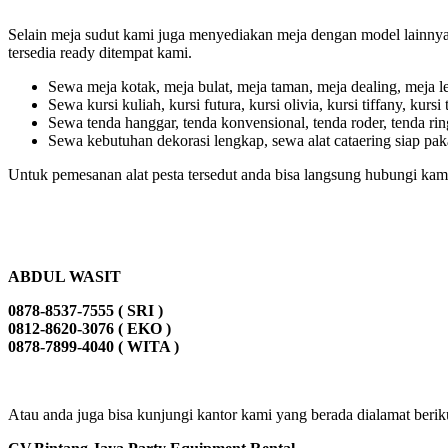
Selain meja sudut kami juga menyediakan meja dengan model lainnya j
tersedia ready ditempat kami.
Sewa meja kotak, meja bulat, meja taman, meja dealing, meja le
Sewa kursi kuliah, kursi futura, kursi olivia, kursi tiffany, kursi 
Sewa tenda hanggar, tenda konvensional, tenda roder, tenda ring
Sewa kebutuhan dekorasi lengkap, sewa alat cataering siap pakai,
Untuk pemesanan alat pesta tersedut anda bisa langsung hubungi kami
ABDUL WASIT
0878-8537-7555 ( SRI )
0812-8620-3076 ( EKO )
0878-7899-4040 ( WITA )
Atau anda juga bisa kunjungi kantor kami yang berada dialamat beriku