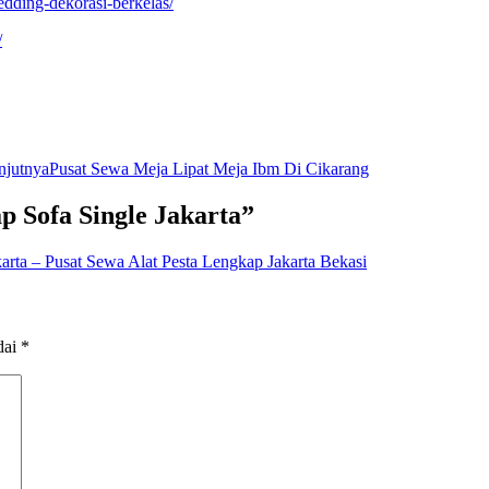
dding-dekorasi-berkelas/
/
njutnya
Pusat Sewa Meja Lipat Meja Ibm Di Cikarang
p Sofa Single Jakarta”
rta – Pusat Sewa Alat Pesta Lengkap Jakarta Bekasi
dai
*