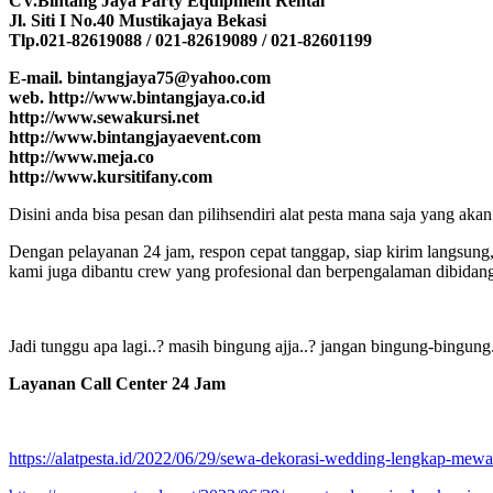
CV.Bintang Jaya Party Equipment Rental
Jl. Siti I No.40 Mustikajaya Bekasi
Tlp.021-82619088 / 021-82619089 / 021-82601199
E-mail. bintangjaya75@yahoo.com
web. http://www.bintangjaya.co.id
http://www.sewakursi.net
http://www.bintangjayaevent.com
http://www.meja.co
http://www.kursitifany.com
Disini anda bisa pesan dan pilihsendiri alat pesta mana saja yang ak
Dengan pelayanan 24 jam, respon cepat tanggap, siap kirim langsung
kami juga dibantu crew yang profesional dan berpengalaman dibidan
Jadi tunggu apa lagi..? masih bingung ajja..? jangan bingung-bin
Layanan Call Center 24 Jam
https://alatpesta.id/2022/06/29/sewa-dekorasi-wedding-lengkap-mewah