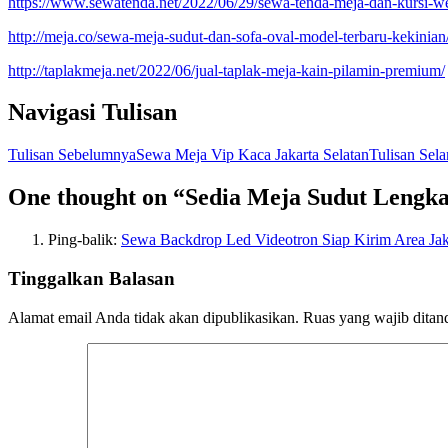
https://www.sewatenda.net/2022/06/29/sewa-tenda-meja-dan-kursi-we
http://meja.co/sewa-meja-sudut-dan-sofa-oval-model-terbaru-kekinian
http://taplakmeja.net/2022/06/jual-taplak-meja-kain-pilamin-premium/
Navigasi Tulisan
Tulisan Sebelumnya
Sewa Meja Vip Kaca Jakarta Selatan
Tulisan Sela
One thought on “Sedia Meja Sudut Lengka
Ping-balik:
Sewa Backdrop Led Videotron Siap Kirim Area Jaka
Tinggalkan Balasan
Alamat email Anda tidak akan dipublikasikan.
Ruas yang wajib ditan