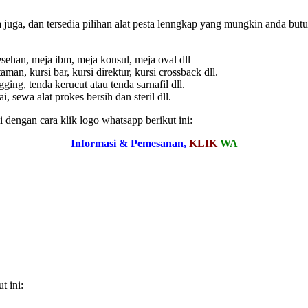
uga, dan tersedia pilihan alat pesta lenngkap yang mungkin anda butuh
sehan, meja ibm, meja konsul, meja oval dll
taman, kursi bar, kursi direktur, kursi crossback dll.
ging, tenda kerucut atau tenda sarnafil dll.
 sewa alat prokes bersih dan steril dll.
 dengan cara klik logo whatsapp berikut ini:
Informasi & Pemesanan,
KLIK
WA
t ini: