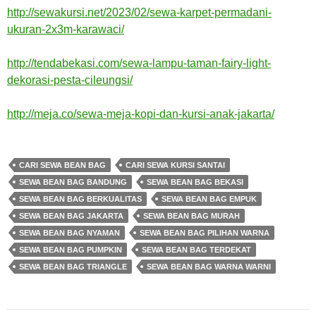
http://sewakursi.net/2023/02/sewa-karpet-permadani-
ukuran-2x3m-karawaci/
http://tendabekasi.com/sewa-lampu-taman-fairy-light-
dekorasi-pesta-cileungsi/
http://meja.co/sewa-meja-kopi-dan-kursi-anak-jakarta/
CARI SEWA BEAN BAG
CARI SEWA KURSI SANTAI
SEWA BEAN BAG BANDUNG
SEWA BEAN BAG BEKASI
SEWA BEAN BAG BERKUALITAS
SEWA BEAN BAG EMPUK
SEWA BEAN BAG JAKARTA
SEWA BEAN BAG MURAH
SEWA BEAN BAG NYAMAN
SEWA BEAN BAG PILIHAN WARNA
SEWA BEAN BAG PUMPKIN
SEWA BEAN BAG TERDEKAT
SEWA BEAN BAG TRIANGLE
SEWA BEAN BAG WARNA WARNI