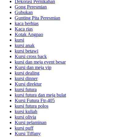
Dekorasi Pernikahan
Gong Peresmian
Gubukan
Gunting Pita Peresmian
kaca berhias
Kaca rias
Kotak Angpao
kursi
kursi anak
kursi betawi
Kursi cross back
kursi dan meja event besar
Kursi dan meja vip
kursi dealing
kursi dinner
Kursi direktur
kursi futura
kursi futura dan meja bulat
Kursi Futura Ftr-405
kursi futura polos
kursi kuliah
kursi olivia
Kursi pelaminan
kursi puff
Kursi Tiffany