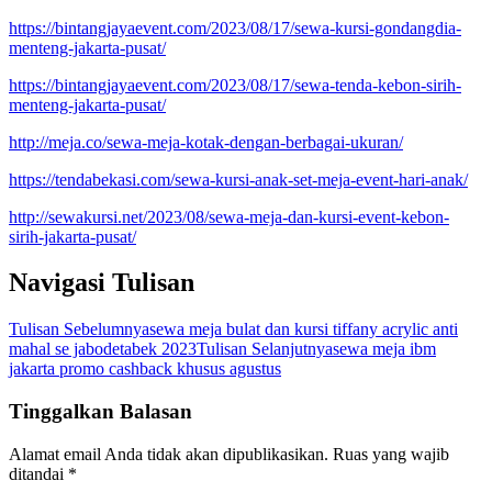
https://bintangjayaevent.com/2023/08/17/sewa-kursi-gondangdia-
menteng-jakarta-pusat/
https://bintangjayaevent.com/2023/08/17/sewa-tenda-kebon-sirih-
menteng-jakarta-pusat/
http://meja.co/sewa-meja-kotak-dengan-berbagai-ukuran/
https://tendabekasi.com/sewa-kursi-anak-set-meja-event-hari-anak/
http://sewakursi.net/2023/08/sewa-meja-dan-kursi-event-kebon-
sirih-jakarta-pusat/
Navigasi Tulisan
Tulisan Sebelumnya
sewa meja bulat dan kursi tiffany acrylic anti
mahal se jabodetabek 2023
Tulisan Selanjutnya
sewa meja ibm
jakarta promo cashback khusus agustus
Tinggalkan Balasan
Alamat email Anda tidak akan dipublikasikan.
Ruas yang wajib
ditandai
*