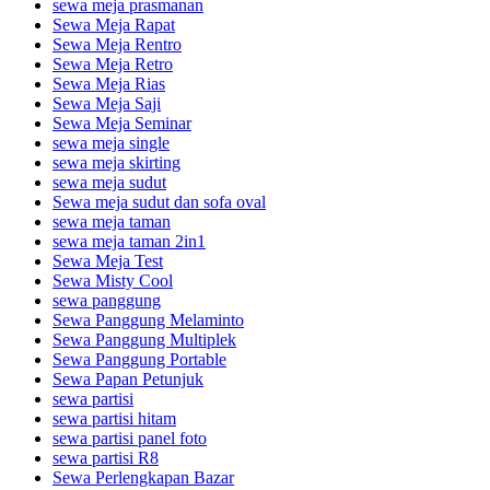
sewa meja prasmanan
Sewa Meja Rapat
Sewa Meja Rentro
Sewa Meja Retro
Sewa Meja Rias
Sewa Meja Saji
Sewa Meja Seminar
sewa meja single
sewa meja skirting
sewa meja sudut
Sewa meja sudut dan sofa oval
sewa meja taman
sewa meja taman 2in1
Sewa Meja Test
Sewa Misty Cool
sewa panggung
Sewa Panggung Melaminto
Sewa Panggung Multiplek
Sewa Panggung Portable
Sewa Papan Petunjuk
sewa partisi
sewa partisi hitam
sewa partisi panel foto
sewa partisi R8
Sewa Perlengkapan Bazar