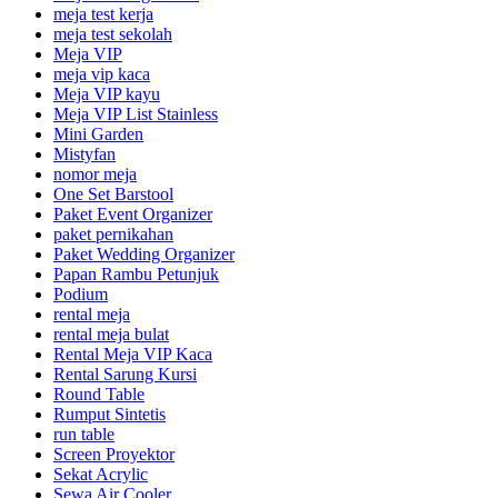
meja test kerja
meja test sekolah
Meja VIP
meja vip kaca
Meja VIP kayu
Meja VIP List Stainless
Mini Garden
Mistyfan
nomor meja
One Set Barstool
Paket Event Organizer
paket pernikahan
Paket Wedding Organizer
Papan Rambu Petunjuk
Podium
rental meja
rental meja bulat
Rental Meja VIP Kaca
Rental Sarung Kursi
Round Table
Rumput Sintetis
run table
Screen Proyektor
Sekat Acrylic
Sewa Air Cooler