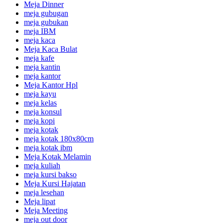
Meja Dinner
meja gubugan
meja gubukan
meja IBM
meja kaca
Meja Kaca Bulat
meja kafe
meja kantin
meja kantor
Meja Kantor Hpl
meja kayu
meja kelas
meja konsul
meja kopi
meja kotak
meja kotak 180x80cm
meja kotak ibm
Meja Kotak Melamin
meja kuliah
meja kursi bakso
Meja Kursi Hajatan
meja lesehan
Meja lipat
Meja Meeting
meja out door