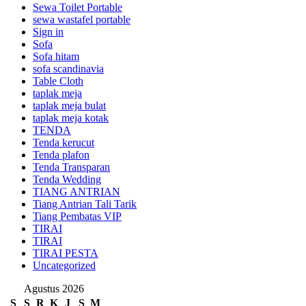
Sewa Toilet Portable
sewa wastafel portable
Sign in
Sofa
Sofa hitam
sofa scandinavia
Table Cloth
taplak meja
taplak meja bulat
taplak meja kotak
TENDA
Tenda kerucut
Tenda plafon
Tenda Transparan
Tenda Wedding
TIANG ANTRIAN
Tiang Antrian Tali Tarik
Tiang Pembatas VIP
TIRAI
TIRAI
TIRAI PESTA
Uncategorized
Agustus 2026
S
S
R
K
J
S
M