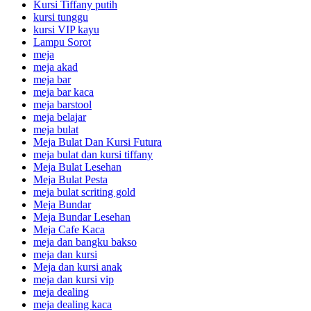
Kursi Tiffany putih
kursi tunggu
kursi VIP kayu
Lampu Sorot
meja
meja akad
meja bar
meja bar kaca
meja barstool
meja belajar
meja bulat
Meja Bulat Dan Kursi Futura
meja bulat dan kursi tiffany
Meja Bulat Lesehan
Meja Bulat Pesta
meja bulat scriting gold
Meja Bundar
Meja Bundar Lesehan
Meja Cafe Kaca
meja dan bangku bakso
meja dan kursi
Meja dan kursi anak
meja dan kursi vip
meja dealing
meja dealing kaca