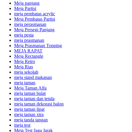
Meja panjang
Meja Partisi
meja pembatas acrylic
Meja Pembatas Partisi
meja perasmanan
Meja Persegi Panjang
meja pesta
meja prasmanan
Meja Prasmanan Topping
MEJA RAPAT
Meja Rectangle
Meja Retro
Meja Rias
meja sekolah
meja stand makanan
meja taman
Meja Taman Alfa
meja taman bulat
meja taman dan tenda
meja taman dekorasi balon
meja taman lipat
meja taman xtra
meja tanda tangan
meja test
Meja Test Jaga Jarak