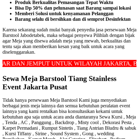
Produk Berkualitas Pemasangan Tepat Waktu
Bisa Dp 50% dan pelunasan saat Barang sampai lokasi
Memberi Solusi untuk kenyamanan Pelanggan
Barang selalu di bersihkan dan di semprot Desinfektan
Karena sekarang sudah mulai banyak penyedia jasa persewaan Meja
Barstool Jabodetabek, maka sebagai penyewa Pilihlah dengan bijak
agar Meja yang disewa adalah meja yang mewah, berkualitas dan
tentu saja akan memberikan kesan yang baik untuk acara yang
diselenggarakan.
AN JEMPUT UNTUK WILAYAH JAKARTA, BOGOR,
Sewa Meja Barstool Tiang Stainless
Event Jakarta Pusat
Tidak hanya persewaan Meja Barstool Kami juga menyediakan
berbagai jenis meja lainnya dan semua kebutuhan peralatan event
lainnya yang kami rentalkan bisa konsultasikan kekami untuk
kebutuhan apa saja untuk acara anda diantaranya Sewa Kursi , Meja
, Tenda , AC , Panggung , Backdrop , Misty cool , Dekorasi Pesta ,
Karpet Permadani , Rumput Sintetis , Tiang Antrian Bludru & sabuk
, Kursi Tiffany , Sirine , Sound System , Gong , wedding