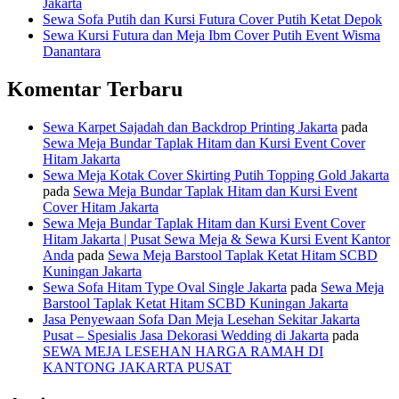
Jakarta
Sewa Sofa Putih dan Kursi Futura Cover Putih Ketat Depok
Sewa Kursi Futura dan Meja Ibm Cover Putih Event Wisma
Danantara
Komentar Terbaru
Sewa Karpet Sajadah dan Backdrop Printing Jakarta
pada
Sewa Meja Bundar Taplak Hitam dan Kursi Event Cover
Hitam Jakarta
Sewa Meja Kotak Cover Skirting Putih Topping Gold Jakarta
pada
Sewa Meja Bundar Taplak Hitam dan Kursi Event
Cover Hitam Jakarta
Sewa Meja Bundar Taplak Hitam dan Kursi Event Cover
Hitam Jakarta | Pusat Sewa Meja & Sewa Kursi Event Kantor
Anda
pada
Sewa Meja Barstool Taplak Ketat Hitam SCBD
Kuningan Jakarta
Sewa Sofa Hitam Type Oval Single Jakarta
pada
Sewa Meja
Barstool Taplak Ketat Hitam SCBD Kuningan Jakarta
Jasa Penyewaan Sofa Dan Meja Lesehan Sekitar Jakarta
Pusat – Spesialis Jasa Dekorasi Wedding di Jakarta
pada
SEWA MEJA LESEHAN HARGA RAMAH DI
KANTONG JAKARTA PUSAT