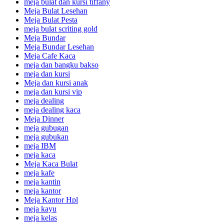
meja bulat dan kursi tiffany
Meja Bulat Lesehan
Meja Bulat Pesta
meja bulat scriting gold
Meja Bundar
Meja Bundar Lesehan
Meja Cafe Kaca
meja dan bangku bakso
meja dan kursi
Meja dan kursi anak
meja dan kursi vip
meja dealing
meja dealing kaca
Meja Dinner
meja gubugan
meja gubukan
meja IBM
meja kaca
Meja Kaca Bulat
meja kafe
meja kantin
meja kantor
Meja Kantor Hpl
meja kayu
meja kelas