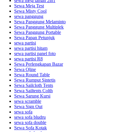
sewa meja taman 2in1
Sewa Meja Test
Sewa Misty Cool
sewa panggung
Sewa Panggung Melaminto
Sewa Panggung Multiplek
Sewa Panggung Portable
Sewa Papan Petunjuk
sewa partisi
sewa partisi hitam
sewa partisi panel foto
sewa partisi R8
Sewa Perlengkapan Bazar
Sewa Qline
Sewa Round Table
Sewa Rumput Sintetis
Sewa Sailcloth Tents
Sewa Sailtents Colth
Sewa Sarung Kursi
sewa scramble
Sewa Sign Out
sewa sofa
sewa sofa bludru
sewa sofa double
Sewa Sofa Kotak