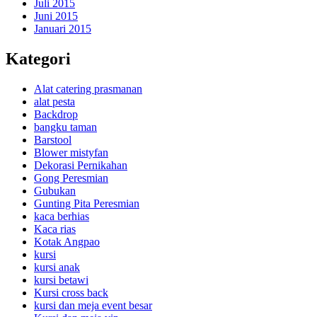
Juli 2015
Juni 2015
Januari 2015
Kategori
Alat catering prasmanan
alat pesta
Backdrop
bangku taman
Barstool
Blower mistyfan
Dekorasi Pernikahan
Gong Peresmian
Gubukan
Gunting Pita Peresmian
kaca berhias
Kaca rias
Kotak Angpao
kursi
kursi anak
kursi betawi
Kursi cross back
kursi dan meja event besar