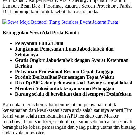
Pernikahan , Karpet Merah , Alat Catering , Flipchart , Podium ,
Lampu , Bean Bag , Flooring , gapura , Screen Proyektor , Partisi
DLL hubungi kami untuk kebutuhan acara anda.
Keunggulan Sewa Alat Pesta Kami :
Pelayanan Full 24 Jam
Jangkauan Pemesanan Luas Jabodetabek dan
Sekitarnya
Gratis Ongkir Jabodetabek dengan Syarat Ketentuan
Berlaku
Pelayanan Profesional Respon Cepat Tanggap
Produk Berkualitas Pemasangan Tepat Waktu
Bisa Dp 50% dan pelunasan saat Barang sampai lokasi
Memberi Solusi untuk kenyamanan Pelanggan
Barang selalu di bersihkan dan di semprot Desinfektan
Kami akan terus berusaha meningkatkan pelayanan untuk
kenyamanan dan kesuksesan acara anda salah satunya seperti Tim
Kami yang selalu menggunakan APD lengkap dari Masker,
membawa hand sanitizer, selalu di cek suhu sebelum atau sesudah
berangkat ke lokasi pemasangan dan yang paling utama tim bintang
sudah vaksin booster.