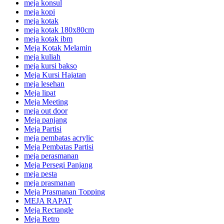
meja konsul
meja kopi
meja kotak
meja kotak 180x80cm
meja kotak ibm
Meja Kotak Melamin
meja kuliah
meja kursi bakso
Meja Kursi Hajatan
meja lesehan
Meja lipat
Meja Meeting
meja out door
Meja panjang
Meja Partisi
meja pembatas acrylic
Meja Pembatas Partisi
meja perasmanan
Meja Persegi Panjang
meja pesta
meja prasmanan
Meja Prasmanan Topping
MEJA RAPAT
Meja Rectangle
Meja Retro