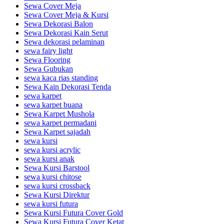
Sewa Cover Meja
Sewa Cover Meja & Kursi
Sewa Dekorasi Balon
Sewa Dekorasi Kain Serut
Sewa dekorasi pelaminan
sewa fairy light
Sewa Flooring
Sewa Gubukan
sewa kaca rias standing
Sewa Kain Dekorasi Tenda
sewa karpet
sewa karpet buana
Sewa Karpet Mushola
sewa karpet permadani
Sewa Karpet sajadah
sewa kursi
sewa kursi acrylic
sewa kursi anak
Sewa Kursi Barstool
sewa kursi chitose
sewa kursi crossback
Sewa Kursi Direktur
sewa kursi futura
Sewa Kursi Futura Cover Gold
Sewa Kursi Futura Cover Ketat