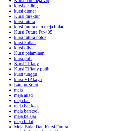
Kursi dan meja vip
kursi dealing
kursi dinner
Kursi direktur
kursi futura
kursi futura dan meja bulat
Kursi Futura Ftr-405
kursi futura polos
kursi kuliah
kursi olivia
Kursi pelaminan
kursi puff
Kursi Tiffany
Kursi Tiffany putih
kursi tunggu
kursi VIP kayu
Lampu Sorot
meja
meja akad
meja bar
meja bar kaca
meja barstool
meja belajar
meja bulat
Meja Bulat Dan Kursi Futura