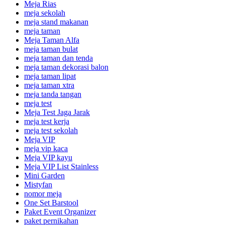
Meja Rias
meja sekolah
meja stand makanan
meja taman
Meja Taman Alfa
meja taman bulat
meja taman dan tenda
meja taman dekorasi balon
meja taman lipat
meja taman xtra
meja tanda tangan
meja test
Meja Test Jaga Jarak
meja test kerja
meja test sekolah
Meja VIP
meja vip kaca
Meja VIP kayu
Meja VIP List Stainless
Mini Garden
Mistyfan
nomor meja
One Set Barstool
Paket Event Organizer
paket pernikahan