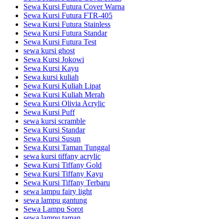
Sewa Kursi Futura Cover Warna
Sewa Kursi Futura FTR-405
Sewa Kursi Futura Stainless
Sewa Kursi Futura Standar
Sewa Kursi Futura Test
sewa kursi ghost
Sewa Kursi Jokowi
Sewa Kursi Kayu
Sewa kursi kuliah
Sewa Kursi Kuliah Lipat
Sewa Kursi Kuliah Merah
Sewa Kursi Olivia Acrylic
Sewa Kursi Puff
sewa kursi scramble
Sewa Kursi Standar
Sewa Kursi Susun
Sewa Kursi Taman Tunggal
sewa kursi tiffany acrylic
Sewa Kursi Tiffany Gold
Sewa Kursi Tiffany Kayu
Sewa Kursi Tiffany Terbaru
sewa lampu fairy light
sewa lampu gantung
Sewa Lampu Sorot
sewa lampu taman