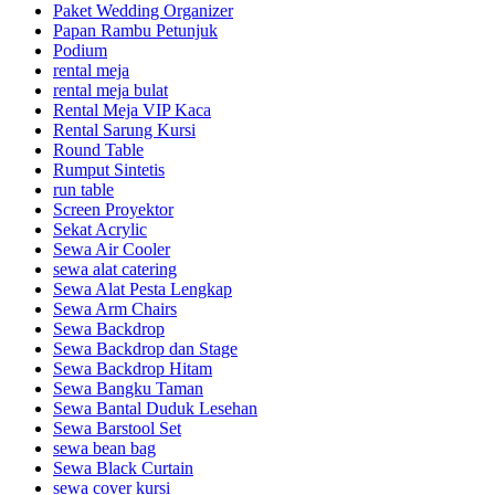
Paket Wedding Organizer
Papan Rambu Petunjuk
Podium
rental meja
rental meja bulat
Rental Meja VIP Kaca
Rental Sarung Kursi
Round Table
Rumput Sintetis
run table
Screen Proyektor
Sekat Acrylic
Sewa Air Cooler
sewa alat catering
Sewa Alat Pesta Lengkap
Sewa Arm Chairs
Sewa Backdrop
Sewa Backdrop dan Stage
Sewa Backdrop Hitam
Sewa Bangku Taman
Sewa Bantal Duduk Lesehan
Sewa Barstool Set
sewa bean bag
Sewa Black Curtain
sewa cover kursi