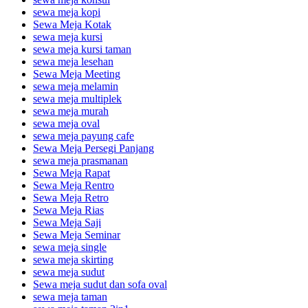
sewa meja kopi
Sewa Meja Kotak
sewa meja kursi
sewa meja kursi taman
sewa meja lesehan
Sewa Meja Meeting
sewa meja melamin
sewa meja multiplek
sewa meja murah
sewa meja oval
sewa meja payung cafe
Sewa Meja Persegi Panjang
sewa meja prasmanan
Sewa Meja Rapat
Sewa Meja Rentro
Sewa Meja Retro
Sewa Meja Rias
Sewa Meja Saji
Sewa Meja Seminar
sewa meja single
sewa meja skirting
sewa meja sudut
Sewa meja sudut dan sofa oval
sewa meja taman