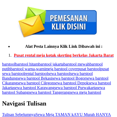
Alat Pesta Lainnya Klik Link Dibawah ini :
Pusat rental meja kotak skerting berkelas Jakarta Barat
barstool
barstool hitam
barstool jakarta
barstool mewah
barstool
putih
barstool warna-warni
meja barstool cover
pusat barstool
pusat
sewa barstool
rental barstool
sewa barstool
sewa barstool
Bandung
sewa barstool Bekasi
sewa barstool Bogor
sewa barstool
Cikarang
sewa barstool Cilegon
sewa barstool Depok
sewa barstool
Jakarta
sewa barstool Karawang
sewa barstool Purwakarta
sewa
barstool Subang
sewa barstool Tangerang
sewa meja barstool
Navigasi Tulisan
Tulisan Sebelumnya
Sewa Meja TAMAN kAYU Murah HANYA