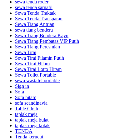
sewa tenda roder
sewa tenda sarnafil
Sewa Tenda Traktak
Sewa Tenda Transparan
Sewa Tiang Antrian
sewa tiang bendera
Sewa Tiang Bendera Kayu
Sewa Tiang Pembatas VIP Putih
Sewa Tiang Peresmian
Sewa Tirai
Sewa Tirai Filamin Putih
Sewa Tirai Hitam
Sewa Tirai Lotto Hitam
Sewa Toilet Portable
sewa wastafel portable
Sign in
Sofa
Sofa hitam
sofa scandinavia
Table Cloth
taplak meja
taplak meja bulat
taplak meja kotak
TENDA
Tenda kerucut