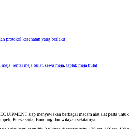
n protokol kesehatan yang berlaku
l meja
,
rental meja bulat
,
sewa meja
,
taplak meja bulat
ENT siap menyewakan berbagai macam alat alat pesta untuk berbag
ampek, Purwakarta, Bandung dan wilayah sekitarnya.