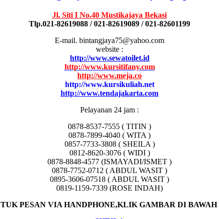
Jl. Siti I No.40 Mustikajaya Bekasi
Tlp.021-82619088 / 021-82619089 / 021-82601199
E-mail. bintangjaya75@yahoo.com
website :
http://www.sewatoilet.id
http://www.kursitifany.com
http://www.meja.co
http://www.kursikuliah.net
http://www.tendajakarta.com
Pelayanan 24 jam :
0878-8537-7555 ( TITIN )
0878-7899-4040 ( WITA )
0857-7733-3808 ( SHEILA )
0812-8620-3076 ( WIDI )
0878-8848-4577 (ISMAYADI/ISMET )
0878-7752-0712 ( ABDUL WASIT )
0895-3606-07518 ( ABDUL WASIT )
0819-1159-7339 (ROSE INDAH)
TUK PESAN VIA HANDPHONE,KLIK GAMBAR DI BAWAH 