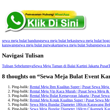
sewa meja bulat bandung
sewa meja bulat bekasi
sewa meja bulat bog
karawang
sewa meja bulat purwakarta
sewa meja bulat Subang
sewa me
Navigasi Tulisan
Tulisan Sebelumnya
Sewa Meja Taman di Balai Kartini Jakarta Pusat
T
8 thoughts on “Sewa Meja Bulat Event K
Ping-balik:
Rental Meja Ibm Kualitas Super | Pusat Sewa Mej
Ping-balik:
Rental Meja Vip Kaca Murah | Pusat Sewa Meja &
Ping-balik:
Rental Meja Bulat Kemayoran Jakarta | Pusat Sew
Ping-balik:
Rental Meja Kotak Kualitas Super | Pusat Sewa M
Ping-balik:
Sewa Meja Bundar Diameter 180cm Karawang Bek
Ping-balik:
Sewa Meja Bundar Diameter 160cm Cikampek Ka