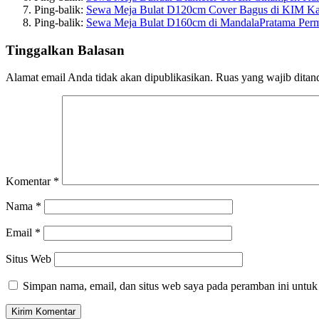
Ping-balik:
Sewa Meja Bulat D120cm Cover Bagus di KIM K
Ping-balik:
Sewa Meja Bulat D160cm di MandalaPratama Per
Tinggalkan Balasan
Alamat email Anda tidak akan dipublikasikan.
Ruas yang wajib ditan
Komentar
*
Nama
*
Email
*
Situs Web
Simpan nama, email, dan situs web saya pada peramban ini untuk