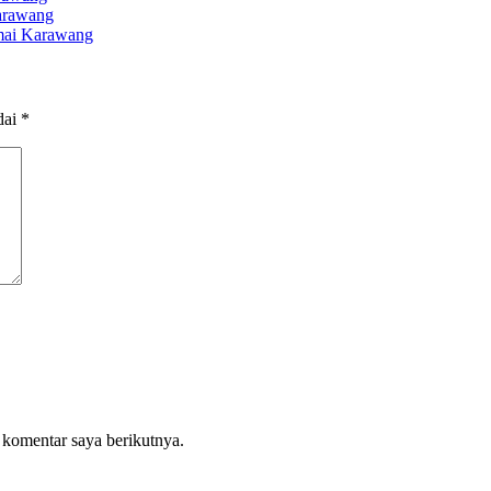
arawang
mai Karawang
dai
*
 komentar saya berikutnya.