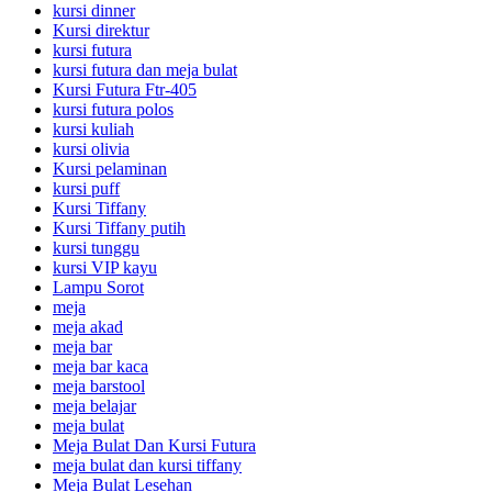
kursi dinner
Kursi direktur
kursi futura
kursi futura dan meja bulat
Kursi Futura Ftr-405
kursi futura polos
kursi kuliah
kursi olivia
Kursi pelaminan
kursi puff
Kursi Tiffany
Kursi Tiffany putih
kursi tunggu
kursi VIP kayu
Lampu Sorot
meja
meja akad
meja bar
meja bar kaca
meja barstool
meja belajar
meja bulat
Meja Bulat Dan Kursi Futura
meja bulat dan kursi tiffany
Meja Bulat Lesehan