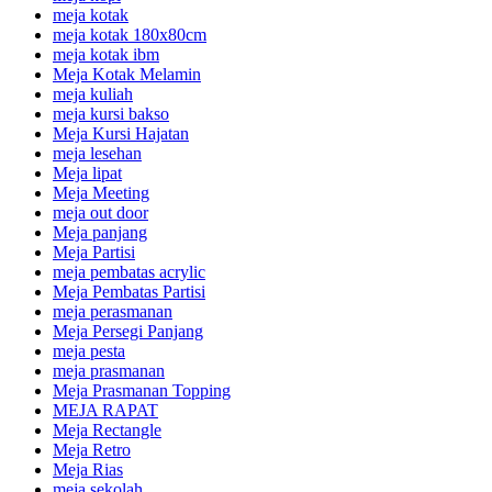
meja kotak
meja kotak 180x80cm
meja kotak ibm
Meja Kotak Melamin
meja kuliah
meja kursi bakso
Meja Kursi Hajatan
meja lesehan
Meja lipat
Meja Meeting
meja out door
Meja panjang
Meja Partisi
meja pembatas acrylic
Meja Pembatas Partisi
meja perasmanan
Meja Persegi Panjang
meja pesta
meja prasmanan
Meja Prasmanan Topping
MEJA RAPAT
Meja Rectangle
Meja Retro
Meja Rias
meja sekolah