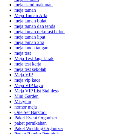
meja stand makanan
meja taman
Meja Taman Alfa
meja taman bulat
meja taman dan tenda
meja taman dekorasi balon
meja taman lipat
meja taman xtra
meja tanda tangan
meja test
Meja Test Jaga Jarak
meja test kerja
meja test sekolah
Meja VIP
meja vip kaca
Meja VIP kayu
Meja VIP List Stainless
Mini Garden
Mistyfan
nomor meja
One Set Barstool
Paket Event Organizer
paket pernikahan
Paket Wedding Organizer
Papan Rambu Petunjuk