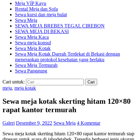
Meja VIP Kayu
Rental Meja dan Sofa
Sewa kursi dan meja bulat
Sewa Meja
SEWA MEJA BREBES TEGAL CIREBON
SEWA MEJA DI BEKASI
Sewa Meja Kaca
Sewa meja konsul
Sewa Meja Kotak
Sewa Meja Kotak Daerah Terdekat di Bekasi dengan
menerapkan protokol kesehatan yang berlaku
Sewa Meja Termurah
Sewa Panggung
Cari untuk:
meja
,
meja kotak
Sewa meja kotak skerting hitam 120×80
rapat kantor termurah
Galeri
Desember 9, 2022
Sewa Meja
4 Komentar
Sewa meja kotak skerting hitam 120×80 rapat kantor termurah siap
dipesan untuk acara di jabodetabek. Tersedia berbagai jenis ukuran