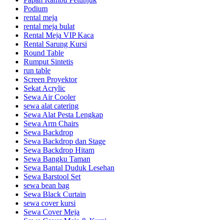
Podium
rental meja
rental meja bulat
Rental Meja VIP Kaca
Rental Sarung Kursi
Round Table
Rumput Sintetis
run table
Screen Proyektor
Sekat Acrylic
Sewa Air Cooler
sewa alat catering
Sewa Alat Pesta Lengkap
Sewa Arm Chairs
Sewa Backdrop
Sewa Backdrop dan Stage
Sewa Backdrop Hitam
Sewa Bangku Taman
Sewa Bantal Duduk Lesehan
Sewa Barstool Set
sewa bean bag
Sewa Black Curtain
sewa cover kursi
Sewa Cover Meja