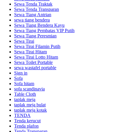
Sewa Tenda Traktak
Sewa Tenda Transparan
Sewa Tiang Antrian
sewa tiang bendera
Sewa Tiang Bendera Kayu
Sewa Tiang Pembatas VIP Putih
Sewa Tiang Peresmian
Sewa Tirai
Sewa Tirai Filamin Putih
Sewa Tirai Hitam
Sewa Tirai Lotto Hitam
Sewa Toilet Portable
sewa wastafel portable
Sign in
Sofa
Sofa hitam
sofa scandinavia
Table Cloth
taplak meja
taplak meja bulat
taplak meja kotak
TENDA
Tenda kerucut
Tenda plafon
Tenda Transparan