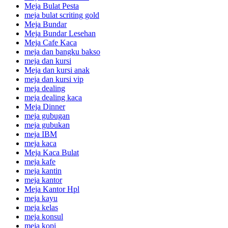
Meja Bulat Pesta
meja bulat scriting gold
Meja Bundar
Meja Bundar Lesehan
Meja Cafe Kaca
meja dan bangku bakso
meja dan kursi
Meja dan kursi anak
meja dan kursi vip
meja dealing
meja dealing kaca
Meja Dinner
meja gubugan
meja gubukan
meja IBM
meja kaca
Meja Kaca Bulat
meja kafe
meja kantin
meja kantor
Meja Kantor Hpl
meja kayu
meja kelas
meja konsul
meja kopi