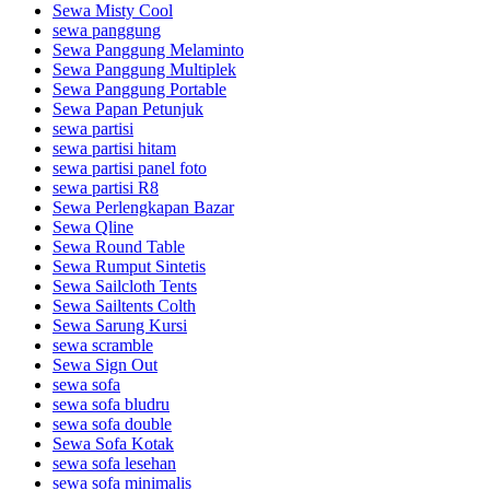
Sewa Misty Cool
sewa panggung
Sewa Panggung Melaminto
Sewa Panggung Multiplek
Sewa Panggung Portable
Sewa Papan Petunjuk
sewa partisi
sewa partisi hitam
sewa partisi panel foto
sewa partisi R8
Sewa Perlengkapan Bazar
Sewa Qline
Sewa Round Table
Sewa Rumput Sintetis
Sewa Sailcloth Tents
Sewa Sailtents Colth
Sewa Sarung Kursi
sewa scramble
Sewa Sign Out
sewa sofa
sewa sofa bludru
sewa sofa double
Sewa Sofa Kotak
sewa sofa lesehan
sewa sofa minimalis