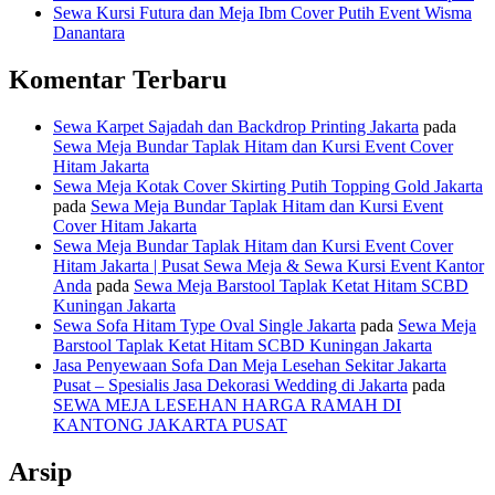
Sewa Kursi Futura dan Meja Ibm Cover Putih Event Wisma
Danantara
Komentar Terbaru
Sewa Karpet Sajadah dan Backdrop Printing Jakarta
pada
Sewa Meja Bundar Taplak Hitam dan Kursi Event Cover
Hitam Jakarta
Sewa Meja Kotak Cover Skirting Putih Topping Gold Jakarta
pada
Sewa Meja Bundar Taplak Hitam dan Kursi Event
Cover Hitam Jakarta
Sewa Meja Bundar Taplak Hitam dan Kursi Event Cover
Hitam Jakarta | Pusat Sewa Meja & Sewa Kursi Event Kantor
Anda
pada
Sewa Meja Barstool Taplak Ketat Hitam SCBD
Kuningan Jakarta
Sewa Sofa Hitam Type Oval Single Jakarta
pada
Sewa Meja
Barstool Taplak Ketat Hitam SCBD Kuningan Jakarta
Jasa Penyewaan Sofa Dan Meja Lesehan Sekitar Jakarta
Pusat – Spesialis Jasa Dekorasi Wedding di Jakarta
pada
SEWA MEJA LESEHAN HARGA RAMAH DI
KANTONG JAKARTA PUSAT
Arsip