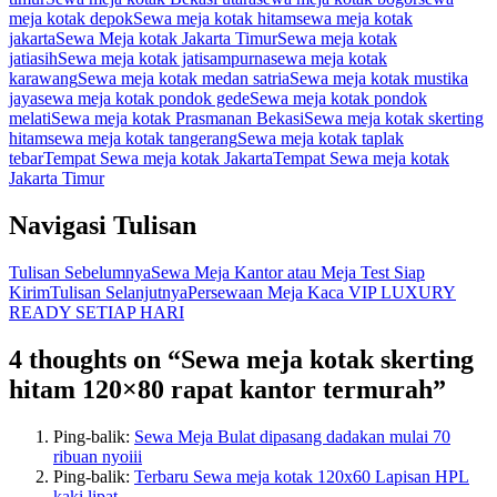
meja kotak depok
Sewa meja kotak hitam
sewa meja kotak
jakarta
Sewa Meja kotak Jakarta Timur
Sewa meja kotak
jatiasih
Sewa meja kotak jatisampurna
sewa meja kotak
karawang
Sewa meja kotak medan satria
Sewa meja kotak mustika
jaya
sewa meja kotak pondok gede
Sewa meja kotak pondok
melati
Sewa meja kotak Prasmanan Bekasi
Sewa meja kotak skerting
hitam
sewa meja kotak tangerang
Sewa meja kotak taplak
tebar
Tempat Sewa meja kotak Jakarta
Tempat Sewa meja kotak
Jakarta Timur
Navigasi Tulisan
Tulisan Sebelumnya
Sewa Meja Kantor atau Meja Test Siap
Kirim
Tulisan Selanjutnya
Persewaan Meja Kaca VIP LUXURY
READY SETIAP HARI
4 thoughts on “Sewa meja kotak skerting
hitam 120×80 rapat kantor termurah”
Ping-balik:
Sewa Meja Bulat dipasang dadakan mulai 70
ribuan nyoiii
Ping-balik:
Terbaru Sewa meja kotak 120x60 Lapisan HPL
kaki lipat