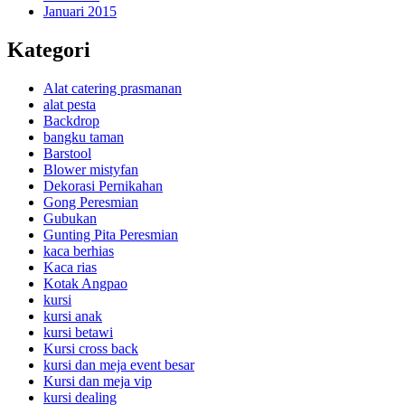
Januari 2015
Kategori
Alat catering prasmanan
alat pesta
Backdrop
bangku taman
Barstool
Blower mistyfan
Dekorasi Pernikahan
Gong Peresmian
Gubukan
Gunting Pita Peresmian
kaca berhias
Kaca rias
Kotak Angpao
kursi
kursi anak
kursi betawi
Kursi cross back
kursi dan meja event besar
Kursi dan meja vip
kursi dealing