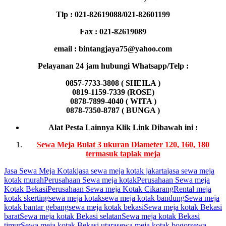
Tlp : 021-82619088/021-82601199
Fax : 021-82619089
email : bintangjaya75@yahoo.com
Pelayanan 24 jam hubungi Whatsapp/Telp :
0857-7733-3808 ( SHEILA )
0819-1159-7339 (ROSE)
0878-7899-4040 ( WITA )
0878-7350-8787 ( BUNGA )
Alat Pesta Lainnya Klik Link Dibawah ini :
Sewa Meja Bulat 3 ukuran Diameter 120, 160, 180
termasuk taplak meja
Jasa Sewa Meja Kotak
jasa sewa meja kotak jakarta
jasa sewa meja
kotak murah
Perusahaan Sewa meja kotak
Perusahaan Sewa meja
Kotak Bekasi
Perusahaan Sewa meja Kotak Cikarang
Rental meja
kotak skerting
sewa meja kotak
sewa meja kotak bandung
Sewa meja
kotak bantar gebang
sewa meja kotak bekasi
Sewa meja kotak Bekasi
barat
Sewa meja kotak Bekasi selatan
Sewa meja kotak Bekasi
timur
Sewa meja kotak Bekasi utara
sewa meja kotak bogor
sewa