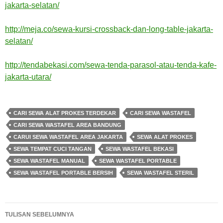
jakarta-selatan/
http://meja.co/sewa-kursi-crossback-dan-long-table-jakarta-
selatan/
http://tendabekasi.com/sewa-tenda-parasol-atau-tenda-kafe-
jakarta-utara/
CARI SEWA ALAT PROKES TERDEKAR
CARI SEWA WASTAFEL
CARI SEWA WASTAFEL AREA BANDUNG
CARUI SEWA WASTAFEL AREA JAKARTA
SEWA ALAT PROKES
SEWA TEMPAT CUCI TANGAN
SEWA WASTAFEL BEKASI
SEWA WASTAFEL MANUAL
SEWA WASTAFEL PORTABLE
SEWA WASTAFEL PORTABLE BERSIH
SEWA WASTAFEL STERIL
Navigasi
TULISAN SEBELUMNYA