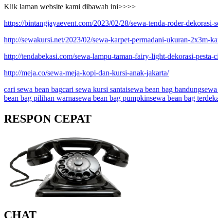
Klik laman website kami dibawah ini>>>>
https://bintangjayaevent.com/2023/02/28/sewa-tenda-roder-dekorasi-se
http://sewakursi.net/2023/02/sewa-karpet-permadani-ukuran-2x3m-ka
http://tendabekasi.com/sewa-lampu-taman-fairy-light-dekorasi-pesta-ci
http://meja.co/sewa-meja-kopi-dan-kursi-anak-jakarta/
cari sewa bean bag
cari sewa kursi santai
sewa bean bag bandung
sewa
bean bag pilihan warna
sewa bean bag pumpkin
sewa bean bag terdek
RESPON CEPAT
CHAT