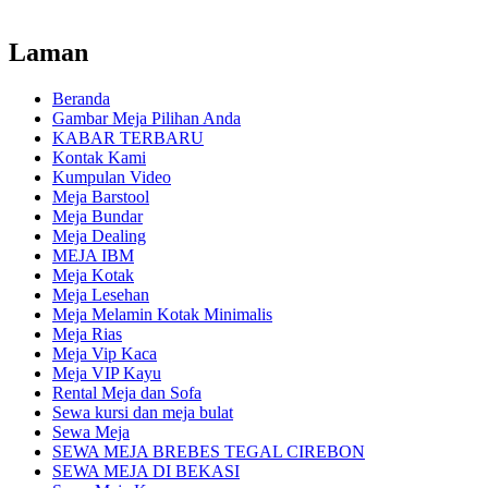
Laman
Beranda
Gambar Meja Pilihan Anda
KABAR TERBARU
Kontak Kami
Kumpulan Video
Meja Barstool
Meja Bundar
Meja Dealing
MEJA IBM
Meja Kotak
Meja Lesehan
Meja Melamin Kotak Minimalis
Meja Rias
Meja Vip Kaca
Meja VIP Kayu
Rental Meja dan Sofa
Sewa kursi dan meja bulat
Sewa Meja
SEWA MEJA BREBES TEGAL CIREBON
SEWA MEJA DI BEKASI