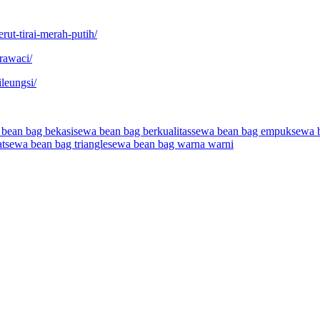
rut-tirai-merah-putih/
rawaci/
leungsi/
 bean bag bekasi
sewa bean bag berkualitas
sewa bean bag empuk
sewa b
at
sewa bean bag triangle
sewa bean bag warna warni