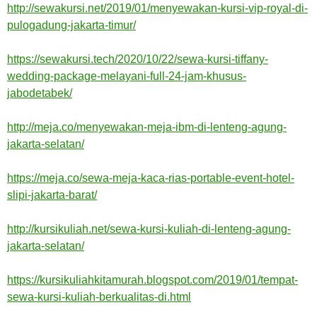
http://sewakursi.net/2019/01/menyewakan-kursi-vip-royal-di-
pulogadung-jakarta-timur/
https://sewakursi.tech/2020/10/22/sewa-kursi-tiffany-
wedding-package-melayani-full-24-jam-khusus-
jabodetabek/
http://meja.co/menyewakan-meja-ibm-di-lenteng-agung-
jakarta-selatan/
https://meja.co/sewa-meja-kaca-rias-portable-event-hotel-
slipi-jakarta-barat/
http://kursikuliah.net/sewa-kursi-kuliah-di-lenteng-agung-
jakarta-selatan/
https://kursikuliahkitamurah.blogspot.com/2019/01/tempat-
sewa-kursi-kuliah-berkualitas-di.html