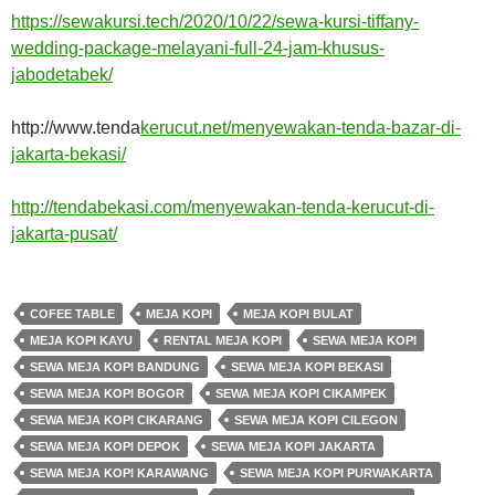
https://sewakursi.tech/2020/10/22/sewa-kursi-tiffany-
wedding-package-melayani-full-24-jam-khusus-
jabodetabek/
http://www.tenda
kerucut.net/menyewakan-tenda-bazar-di-
jakarta-bekasi/
http://tendabekasi.com/menyewakan-tenda-kerucut-di-
jakarta-pusat/
COFEE TABLE
MEJA KOPI
MEJA KOPI BULAT
MEJA KOPI KAYU
RENTAL MEJA KOPI
SEWA MEJA KOPI
SEWA MEJA KOPI BANDUNG
SEWA MEJA KOPI BEKASI
SEWA MEJA KOPI BOGOR
SEWA MEJA KOPI CIKAMPEK
SEWA MEJA KOPI CIKARANG
SEWA MEJA KOPI CILEGON
SEWA MEJA KOPI DEPOK
SEWA MEJA KOPI JAKARTA
SEWA MEJA KOPI KARAWANG
SEWA MEJA KOPI PURWAKARTA