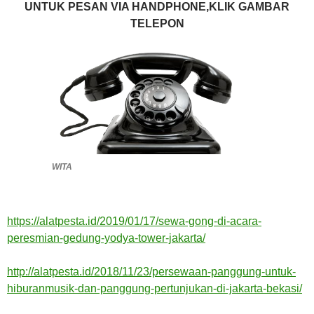
UNTUK PESAN VIA HANDPHONE,KLIK GAMBAR
TELEPON
WITA
https://alatpesta.id/2019/01/17/sewa-gong-di-acara-
peresmian-gedung-yodya-tower-jakarta/
http://alatpesta.id/2018/11/23/persewaan-panggung-untuk-
hiburanmusik-dan-panggung-pertunjukan-di-jakarta-bekasi/