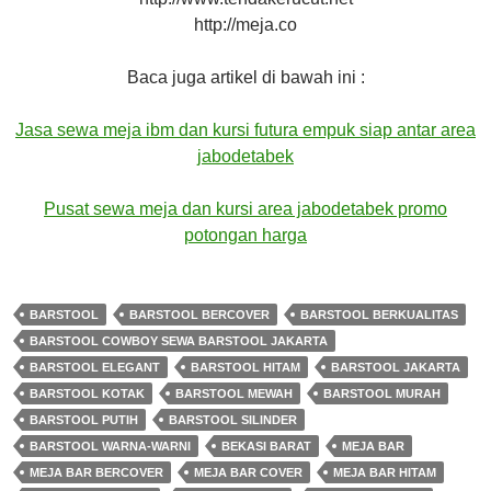
http://meja.co
Baca juga artikel di bawah ini :
Jasa sewa meja ibm dan kursi futura empuk siap antar area
jabodetabek
Pusat
sewa
meja
dan kursi area jabodetabek promo
potongan harga
BARSTOOL
BARSTOOL BERCOVER
BARSTOOL BERKUALITAS
BARSTOOL COWBOY SEWA BARSTOOL JAKARTA
BARSTOOL ELEGANT
BARSTOOL HITAM
BARSTOOL JAKARTA
BARSTOOL KOTAK
BARSTOOL MEWAH
BARSTOOL MURAH
BARSTOOL PUTIH
BARSTOOL SILINDER
BARSTOOL WARNA-WARNI
BEKASI BARAT
MEJA BAR
MEJA BAR BERCOVER
MEJA BAR COVER
MEJA BAR HITAM