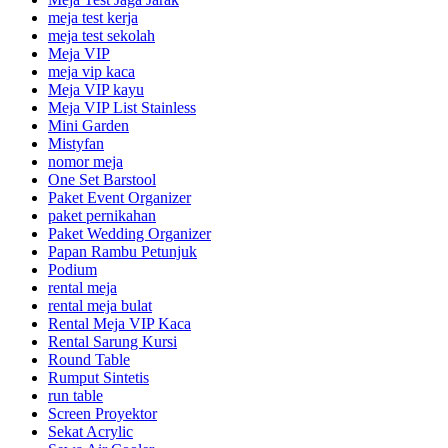
meja test kerja
meja test sekolah
Meja VIP
meja vip kaca
Meja VIP kayu
Meja VIP List Stainless
Mini Garden
Mistyfan
nomor meja
One Set Barstool
Paket Event Organizer
paket pernikahan
Paket Wedding Organizer
Papan Rambu Petunjuk
Podium
rental meja
rental meja bulat
Rental Meja VIP Kaca
Rental Sarung Kursi
Round Table
Rumput Sintetis
run table
Screen Proyektor
Sekat Acrylic