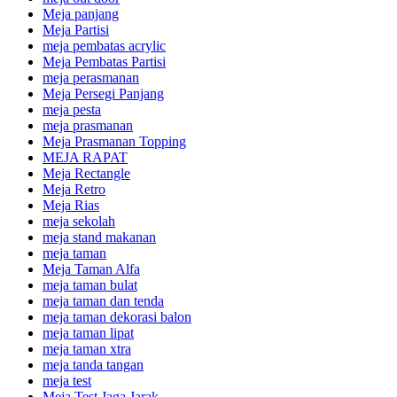
Meja panjang
Meja Partisi
meja pembatas acrylic
Meja Pembatas Partisi
meja perasmanan
Meja Persegi Panjang
meja pesta
meja prasmanan
Meja Prasmanan Topping
MEJA RAPAT
Meja Rectangle
Meja Retro
Meja Rias
meja sekolah
meja stand makanan
meja taman
Meja Taman Alfa
meja taman bulat
meja taman dan tenda
meja taman dekorasi balon
meja taman lipat
meja taman xtra
meja tanda tangan
meja test
Meja Test Jaga Jarak