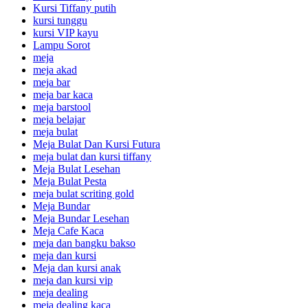
Kursi Tiffany putih
kursi tunggu
kursi VIP kayu
Lampu Sorot
meja
meja akad
meja bar
meja bar kaca
meja barstool
meja belajar
meja bulat
Meja Bulat Dan Kursi Futura
meja bulat dan kursi tiffany
Meja Bulat Lesehan
Meja Bulat Pesta
meja bulat scriting gold
Meja Bundar
Meja Bundar Lesehan
Meja Cafe Kaca
meja dan bangku bakso
meja dan kursi
Meja dan kursi anak
meja dan kursi vip
meja dealing
meja dealing kaca