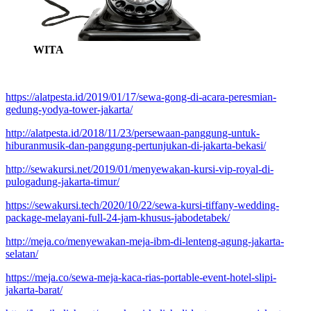
WITA
https://alatpesta.id/2019/01/17/sewa-gong-di-acara-peresmian-
gedung-yodya-tower-jakarta/
http://alatpesta.id/2018/11/23/persewaan-panggung-untuk-
hiburanmusik-dan-panggung-pertunjukan-di-jakarta-bekasi/
http://sewakursi.net/2019/01/menyewakan-kursi-vip-royal-di-
pulogadung-jakarta-timur/
https://sewakursi.tech/2020/10/22/sewa-kursi-tiffany-wedding-
package-melayani-full-24-jam-khusus-jabodetabek/
http://meja.co/menyewakan-meja-ibm-di-lenteng-agung-jakarta-
selatan/
https://meja.co/sewa-meja-kaca-rias-portable-event-hotel-slipi-
jakarta-barat/