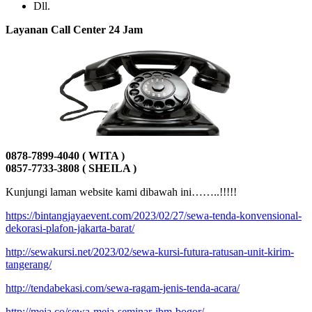
Dll.
Layanan Call Center 24 Jam
0878-7899-4040 ( WITA )
0857-7733-3808 ( SHEILA )
Kunjungi laman website kami dibawah ini……..!!!!!
https://bintangjayaevent.com/2023/02/27/sewa-tenda-konvensional-
dekorasi-plafon-jakarta-barat/
http://sewakursi.net/2023/02/sewa-kursi-futura-ratusan-unit-kirim-
tangerang/
http://tendabekasi.com/sewa-ragam-jenis-tenda-acara/
http://meja.co/sewa-meja-seminar-ibm-bogor/