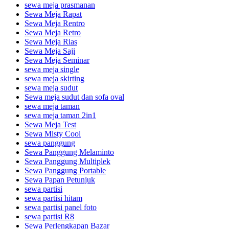
sewa meja prasmanan
Sewa Meja Rapat
Sewa Meja Rentro
Sewa Meja Retro
Sewa Meja Rias
Sewa Meja Saji
Sewa Meja Seminar
sewa meja single
sewa meja skirting
sewa meja sudut
Sewa meja sudut dan sofa oval
sewa meja taman
sewa meja taman 2in1
Sewa Meja Test
Sewa Misty Cool
sewa panggung
Sewa Panggung Melaminto
Sewa Panggung Multiplek
Sewa Panggung Portable
Sewa Papan Petunjuk
sewa partisi
sewa partisi hitam
sewa partisi panel foto
sewa partisi R8
Sewa Perlengkapan Bazar