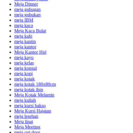
Meja Dinner
meja gubugan
meja gubukan
meja IBM
meja kaca
Meja Kaca Bulat
meja kafe
meja kantin
meja kantor
Meja Kantor Hpl
meja kayu
meja kelas
meja konsul
meja kopi
meja kotak
meja kotak 180x80cm
meja kotak ibm
Meja Kotak Melamin
meja kuliah
meja kursi bakso
Meja Kursi Hajatan
meja lesehan
Meja lipat
Meja Meeting
meja out door