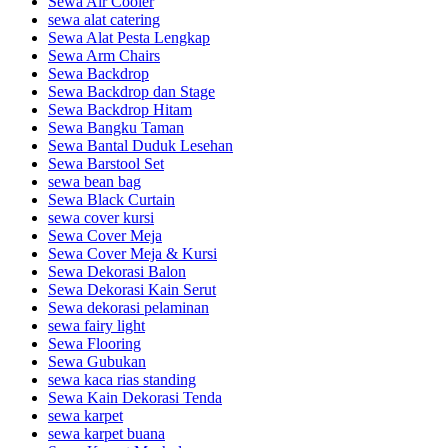
Sewa Air Cooler
sewa alat catering
Sewa Alat Pesta Lengkap
Sewa Arm Chairs
Sewa Backdrop
Sewa Backdrop dan Stage
Sewa Backdrop Hitam
Sewa Bangku Taman
Sewa Bantal Duduk Lesehan
Sewa Barstool Set
sewa bean bag
Sewa Black Curtain
sewa cover kursi
Sewa Cover Meja
Sewa Cover Meja & Kursi
Sewa Dekorasi Balon
Sewa Dekorasi Kain Serut
Sewa dekorasi pelaminan
sewa fairy light
Sewa Flooring
Sewa Gubukan
sewa kaca rias standing
Sewa Kain Dekorasi Tenda
sewa karpet
sewa karpet buana