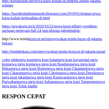
http://kursikuliah.net/sewa-kursi-kuliah-di-lenteng-agung-jakarta-
selatan/
https://kursikuliahkitamurah.blogspot.com/2019/01/tempat-sewa-
kursi-kuliah-berkualitas-di.html
https://sewakursi.tech/2020/10/22/sewa-kursi-tiffany-wedding-
package-melayani-full-24-jam-khusus-jabodetabek/
http://www.tenda
kerucut.net/menyewakan-tenda-bazar-di-jakarta-
bekasi/
http://tendabekasi.com/menyewakan-tenda-kerucut-di-jakarta-pusat/
cofee table
meja kopi
meja kopi bulat
meja kopi kayu
rental meja
kopi
sewa meja kopi
sewa meja kopi Bandung
sewa meja kopi
Bekasi
sewa meja kopi Bogor
sewa meja kopi Cikampek
sewa meja
kopi Cikarang
sewa meja kopi Cilegon
sewa meja kopi Depok
sewa
meja kopi jakarta
sewa meja kopi Karawang
sewa meja kopi
Purwakarta
sewa meja kopi Subang
sewa meja kopi Tangerang
sewa
meja kopi Teluk Jambe
RESPON CEPAT