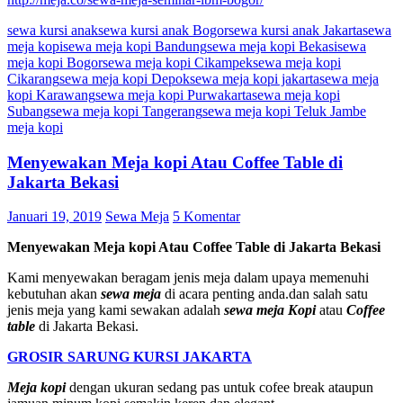
sewa kursi anak
sewa kursi anak Bogor
sewa kursi anak Jakarta
sewa
meja kopi
sewa meja kopi Bandung
sewa meja kopi Bekasi
sewa
meja kopi Bogor
sewa meja kopi Cikampek
sewa meja kopi
Cikarang
sewa meja kopi Depok
sewa meja kopi jakarta
sewa meja
kopi Karawang
sewa meja kopi Purwakarta
sewa meja kopi
Subang
sewa meja kopi Tangerang
sewa meja kopi Teluk Jambe
meja kopi
Menyewakan Meja kopi Atau Coffee Table di
Jakarta Bekasi
Januari 19, 2019
Sewa Meja
5 Komentar
Menyewakan Meja kopi Atau Coffee Table di Jakarta Bekasi
Kami menyewakan beragam jenis meja dalam upaya memenuhi
kebutuhan akan
sewa meja
di acara penting anda.dan salah satu
jenis meja yang kami sewakan adalah
sewa meja Kopi
atau
Coffee
table
di Jakarta Bekasi.
GROSIR SARUNG KURSI JAKARTA
Meja kopi
dengan ukuran sedang pas untuk cofee break ataupun