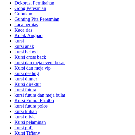
Dekorasi Pernikahan
Gong Peresmian
Gubukan
Gunting Pita Peresmian
kaca berhias
Kaca rias
Kotak Angpao
kursi
kursi anak
kursi betawi
Kursi cross back
kursi dan meja event besar
Kursi dan meja vip
kursi dealing
kursi dinner
Kursi direktur
kursi futura
kursi futura dan meja bulat
Kursi Futura Ftr-405
kursi futura polos
kursi kuliah
kursi olivia
Kursi pelaminan
kursi puff
Kursi Tiffany