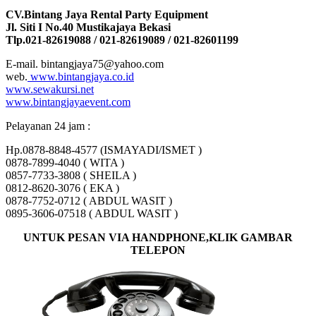
CV.Bintang Jaya Rental Party Equipment
Jl. Siti I No.40 Mustikajaya Bekasi
Tlp.021-82619088 / 021-82619089 / 021-82601199
E-mail. bintangjaya75@yahoo.com
web.
www.bintangjaya.co.id
www.sewakursi.net
www.bintangjayaevent.com
Pelayanan 24 jam :
Hp.0878-8848-4577 (ISMAYADI/ISMET )
0878-7899-4040 ( WITA )
0857-7733-3808 ( SHEILA )
0812-8620-3076 ( EKA )
0878-7752-0712 ( ABDUL WASIT )
0895-3606-07518 ( ABDUL WASIT )
UNTUK PESAN VIA HANDPHONE,KLIK GAMBAR
TELEPON