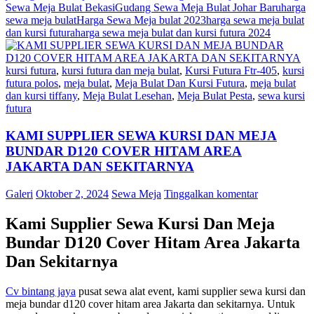
Sewa Meja Bulat Bekasi
Gudang Sewa Meja Bulat Johar Baru
harga
sewa meja bulat
Harga Sewa Meja bulat 2023
harga sewa meja bulat
dan kursi futura
harga sewa meja bulat dan kursi futura 2024
kursi futura
,
kursi futura dan meja bulat
,
Kursi Futura Ftr-405
,
kursi
futura polos
,
meja bulat
,
Meja Bulat Dan Kursi Futura
,
meja bulat
dan kursi tiffany
,
Meja Bulat Lesehan
,
Meja Bulat Pesta
,
sewa kursi
futura
KAMI SUPPLIER SEWA KURSI DAN MEJA
BUNDAR D120 COVER HITAM AREA
JAKARTA DAN SEKITARNYA
Galeri
Oktober 2, 2024
Sewa Meja
Tinggalkan komentar
Kami Supplier Sewa Kursi Dan Meja
Bundar D120 Cover Hitam Area Jakarta
Dan Sekitarnya
Cv bintang jaya
pusat sewa alat event, kami supplier sewa kursi dan
meja bundar d120 cover hitam area Jakarta dan sekitarnya. Untuk