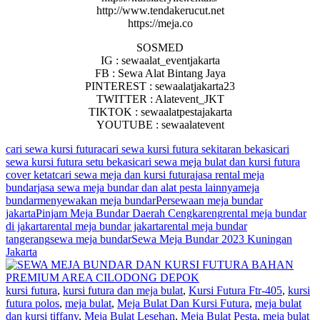
http://www.tendakerucut.net
https://meja.co
SOSMED
IG : sewaalat_eventjakarta
FB : Sewa Alat Bintang Jaya
PINTEREST : sewaalatjakarta23
TWITTER : Alatevent_JKT
TIKTOK : sewaalatpestajakarta
YOUTUBE : sewaalatevent
cari sewa kursi futura
cari sewa kursi futura sekitaran bekasi
cari
sewa kursi futura setu bekasi
cari sewa meja bulat dan kursi futura
cover ketat
cari sewa meja dan kursi futura
jasa rental meja
bundar
jasa sewa meja bundar dan alat pesta lainnya
meja
bundar
menyewakan meja bundar
Persewaan meja bundar
jakarta
Pinjam Meja Bundar Daerah Cengkareng
rental meja bundar
di jakarta
rental meja bundar jakarta
rental meja bundar
tangerang
sewa meja bundar
Sewa Meja Bundar 2023 Kuningan
Jakarta
kursi futura
,
kursi futura dan meja bulat
,
Kursi Futura Ftr-405
,
kursi
futura polos
,
meja bulat
,
Meja Bulat Dan Kursi Futura
,
meja bulat
dan kursi tiffany
,
Meja Bulat Lesehan
,
Meja Bulat Pesta
,
meja bulat