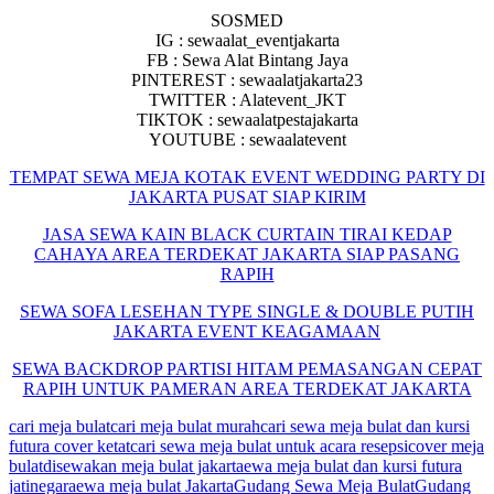
SOSMED
IG : sewaalat_eventjakarta
FB : Sewa Alat Bintang Jaya
PINTEREST : sewaalatjakarta23
TWITTER : Alatevent_JKT
TIKTOK : sewaalatpestajakarta
YOUTUBE : sewaalatevent
TEMPAT SEWA MEJA KOTAK EVENT WEDDING PARTY DI
JAKARTA PUSAT SIAP KIRIM
JASA SEWA KAIN BLACK CURTAIN TIRAI KEDAP
CAHAYA AREA TERDEKAT JAKARTA SIAP PASANG
RAPIH
SEWA SOFA LESEHAN TYPE SINGLE & DOUBLE PUTIH
JAKARTA EVENT KEAGAMAAN
SEWA BACKDROP PARTISI HITAM PEMASANGAN CEPAT
RAPIH UNTUK PAMERAN AREA TERDEKAT JAKARTA
cari meja bulat
cari meja bulat murah
cari sewa meja bulat dan kursi
futura cover ketat
cari sewa meja bulat untuk acara resepsi
cover meja
bulat
disewakan meja bulat jakarta
ewa meja bulat dan kursi futura
jatinegara
ewa meja bulat Jakarta
Gudang Sewa Meja Bulat
Gudang