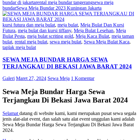
bundar di jakarta
rental meja bundar tangerang
sewa meja
bundar
Sewa Meja Bundar 2023 Kuningan Jakarta
kursi futura dan meja bulat
,
meja bulat
,
Meja Bulat Dan Kursi
Futura
,
meja bulat dan kursi tiffany
,
Meja Bulat Lesehan
,
Meja
Bulat Pesta
,
meja bulat scriting gold
,
Meja Kaca Bulat
,
meja taman
bulat
,
rental meja bulat
,
sewa meja bulat
,
Sewa Meja Bulat Kaca
,
taplak meja bulat
SEWA MEJA BUNDAR HARGA SEWA
TERJANGKAU DI BEKASI JAWA BARAT 2024
Galeri
Maret 27, 2024
Sewa Meja
1 Komentar
Sewa Meja Bundar Harga Sewa
Terjangkau Di Bekasi Jawa Barat 2024
Selamat
datang di website kami, kami merupakan pusat sewa segala
jenis alat-alat event, dan salah satu alat event unggulan kami adalah
Sewa Meja Bundar Harga Sewa Terjangkau Di Bekasi Jawa Barat
2024.