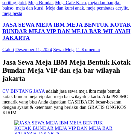
scriting gold
,
Meja Bundar
,
Meja Cafe Kaca
,
meja dan bangku
bakso
,
meja dan kursi
,
Meja dan kursi anak
,
meja pembatas acrylic
,
meja pesta
JASA SEWA MEJA IBM MEJA BENTUK KOTAK
BUNDAR MEJA VIP DAN MEJA BAR WILAYAH
JAKARTA
Galeri
Desember 11, 2024
Sewa Meja
11 Komentar
Jasa Sewa Meja IBM Meja Bentuk Kotak
Bundar Meja VIP dan eja bar wilayah
jakarta
CV BINTANG JAYA
adalah jasa sewa meja ibm meja bentuk
kotak bundar meja vip dan meja bar wilayah jakarta. Ada PROMO
menarik yang bisa Anda dapatkan CASHBACK besar-besaran
dengan syarat & ketentuan yang berlaku dan GRATIS ONGKOS
KIRIM.