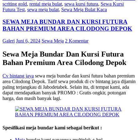
scriting gold
,
rental meja bulat
,
sewa kursi futura
,
Sewa Kursi
Futura Test
,
sewa meja bulat
,
Sewa Meja Bulat Kaca
SEWA MEJA BUNDAR DAN KURSI FUTURA
BAHAN PREMIUM AREA CILODONG DEPOK
Galeri
Juni 6, 2024
Sewa Meja
2 Komentar
Sewa Meja Bundar Dan Kursi Futura
Bahan Premium Area Cilodong Depok
Cv bintang jaya
sewa meja bundar dan kursi futura bahan premium
area Cilodong Depok. Tarif sewa produk di cv bintang jaya dijamin
paling terjangkau di Jabodetabek. Selain itu, di tempat kami, ada
dapat mendapatkan banyak PROMO : Gratis ongkir, potongan
harga, dan masih banyak lagi.
Spesifikasi meja bundar kami sebagai berikut :
M
eja
bundar kami papannya multiplek + hpl