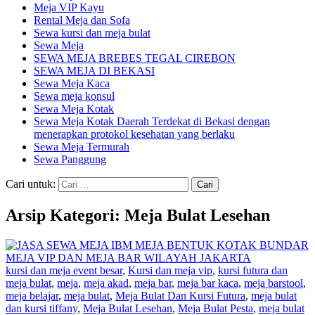
Meja VIP Kayu
Rental Meja dan Sofa
Sewa kursi dan meja bulat
Sewa Meja
SEWA MEJA BREBES TEGAL CIREBON
SEWA MEJA DI BEKASI
Sewa Meja Kaca
Sewa meja konsul
Sewa Meja Kotak
Sewa Meja Kotak Daerah Terdekat di Bekasi dengan
menerapkan protokol kesehatan yang berlaku
Sewa Meja Termurah
Sewa Panggung
Cari untuk:
Arsip Kategori: Meja Bulat Lesehan
kursi dan meja event besar
,
Kursi dan meja vip
,
kursi futura dan
meja bulat
,
meja
,
meja akad
,
meja bar
,
meja bar kaca
,
meja barstool
,
meja belajar
,
meja bulat
,
Meja Bulat Dan Kursi Futura
,
meja bulat
dan kursi tiffany
,
Meja Bulat Lesehan
,
Meja Bulat Pesta
,
meja bulat