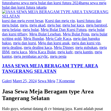
futura
harga sewa meja bulat dan kursi futura 2024
harga sewa meja
bulat dan kursi futura jakarta
kursi dan meja event besar
,
Kursi dan meja vip
,
kursi futura dan
meja bulat
,
meja
,
meja akad
,
meja bar
,
meja bar kaca
,
meja barstool
,
meja belajar
,
meja bulat
,
Meja Bulat Dan Kursi Futura
,
meja bulat
dan kursi tiffany
,
Meja Bulat Lesehan
,
Meja Bulat Pesta
,
meja bulat
scriting gold
,
Meja Bundar
,
Meja Cafe Kaca
,
meja dan bangku
bakso
,
meja dan kursi
,
Meja dan kursi anak
,
meja dan kursi vip
,
meja dealing
,
meja dealing kaca
,
Meja Dinner
,
meja gubukan
,
meja
IBM
,
meja kaca
,
Meja Kaca Bulat
,
meja kafe
,
meja kantin
,
meja
kantor
,
meja pembatas acrylic
,
meja pesta
JASA SEWA MEJA BERAGAM TYPE AREA
TANGERANG SELATAN
Galeri
Maret 25, 2024
Sewa Meja
7 Komentar
Jasa Sewa Meja Beragam type Area
Tangerang Selatan
Halo guys, selamat datang di cv bintang jaya. Kami adalah pusat