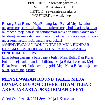
PINTEREST : sewaalatjakarta23
TWITTER : Alatevent_JKT
TIKTOK : sewaalatpestajakarta
YOUTUBE : sewaalatevent
Bintang Jaya Rental Meja
Bintang Jaya Rental Meja kaca
butuh
meja
cari meja
cari meja akad murah
cari meja bulat
cari meja bulat
murah
cari meja dan kursi seminar
cari meja dan kursi taman area
bandung
cari meja dan kursi taman party indoor
cari meja murah
cari
meja seminar
cari meja taman area bekasi
kursi futura dan meja bulat
,
meja bulat
,
Meja Bulat Dan Kursi
Futura
,
meja bulat dan kursi tiffany
,
Meja Bulat Lesehan
,
Meja
Bulat Pesta
,
meja bulat scriting gold
,
Meja Kaca Bulat
,
meja taman
bulat
,
rental meja bulat
MENYEWAKAN ROUND TABLE MEJA
BUNDAR D160CM COVER HITAM TEBAR
AREA JAKARTA PENGIRIMAN CEPAT
Galeri
Oktober 16, 2024
Sewa Meja
1 Komentar