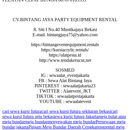
CV.BINTANG JAYA PARTY EQUIPMENT RENTAL
Jl. Siti I No.40 Mustikajaya Bekasi
E-mail. bintangjaya75@yahoo.com
https://bintangeventequipment.rentals
https://kursiacrylic.rentals/
https://alatpesta.id
http://www.tendakerucut.net
SOSMED
IG : sewaalat_eventjakarta
FB : Sewa Alat Bintang Jaya
PINTEREST : sewaalatjakarta23
TWITTER : Alatevent_JKT
TIKTOK : sewaalatpestajakarta
YOUTUBE : sewaalatevent
cari sewa kursi futura
cari sewa kursi futura sekitaran bekasi
cari
sewa kursi futura setu bekasi
ewa kursi futura Jakarta
meja bulat atau
meja bundar
meja bundar
menyewakan meja bundar
Persewaan meja
bundar jakarta
Pinjam Meja Bundar Daerah Cengkareng
rental meja