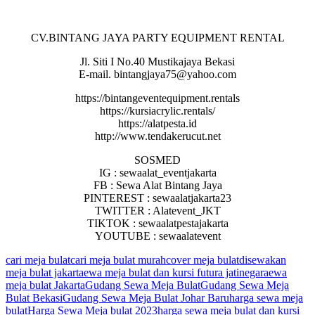
CV.BINTANG JAYA PARTY EQUIPMENT RENTAL
Jl. Siti I No.40 Mustikajaya Bekasi
E-mail. bintangjaya75@yahoo.com
https://bintangeventequipment.rentals
https://kursiacrylic.rentals/
https://alatpesta.id
http://www.tendakerucut.net
SOSMED
IG : sewaalat_eventjakarta
FB : Sewa Alat Bintang Jaya
PINTEREST : sewaalatjakarta23
TWITTER : Alatevent_JKT
TIKTOK : sewaalatpestajakarta
YOUTUBE : sewaalatevent
cari meja bulat
cari meja bulat murah
cover meja bulat
disewakan
meja bulat jakarta
ewa meja bulat dan kursi futura jatinegara
ewa
meja bulat Jakarta
Gudang Sewa Meja Bulat
Gudang Sewa Meja
Bulat Bekasi
Gudang Sewa Meja Bulat Johar Baru
harga sewa meja
bulat
Harga Sewa Meja bulat 2023
harga sewa meja bulat dan kursi