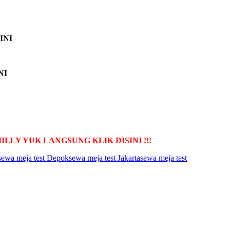
INI
NI
LY YUK LANGSUNG KLIK DISINI !!!
sewa meja test Depok
sewa meja test Jakarta
sewa meja test