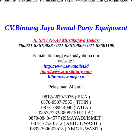
CV.Bintang Jaya Rental Party Equipment
Jl. Siti I No.40 Mustikajaya Bekasi
Tlp.021-82619088 / 021-82619089 / 021-82601199
E-mail. bintangjaya75@yahoo.com
website :
http://www.sewatoilet.id
http://www.kursitifany.com
http://www.meja.co
Pelayanan 24 jam :
0812-8620-3076 ( EKA )
0878-8537-7555 ( TITIN )
0878-7899-4040 ( WITA )
0857-7733-3808 ( SHEILA )
0878-8848-4577 (ISMAYADI/ISMET )
0878-7752-0712 ( ABDUL WASIT )
0895-3606-07518 ( ABDUL WASIT )