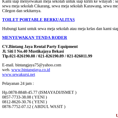
Kami siap menyewakan meja sekolah untuk siap kirim ke wilayah : s
sewa meja sekolah Cikarang, sewa meja sekolah Karawang, sewa mej
Cilegon dan sekitarnya.
TOILET PORTABLE BERKUALITAS
Hubungi kami untuk sewa meja sekolah atau meja kelas dan kami sia
MENYEWAKAN TENDA RODER
CV.Bintang Jaya Rental Party Equipment
Jl. Siti I No.40 Mustikajaya Bekasi
Tlp.021-826190.88 / 021-826190.89 / 021-826011.99
E-mail. bintangjaya75@yahoo.com
web.
www.bintangjaya.co.id
www.sewakursi.net
Pelayanan 24 jam :
Hp.0878-8848-45.77 (ISMAYADI/ISMET )
0857-7733-38.08 ( YENI )
0812-8620-30.76 ( YENI )
0878-7752-07.12 ( ABDUL WASIT )