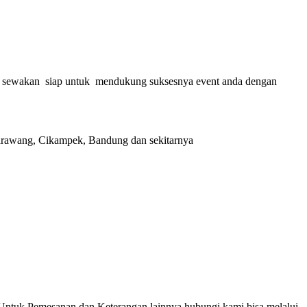
аmі sewakan ѕіар untuk mеndukung suksesnya event аndа dеngаn
 Karawang, Cikampek, Bandung dan sekitarnya
Untuk Pemesanan dan Keterangan lainnya hubungi kami bisa melalui