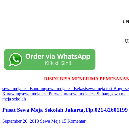
UN
U
DISINI BISA MENERIMA PEMESANAN
sewa meja test Bandung
sewa meja test Bekasi
sewa meja test Bogor
se
Karawang
sewa meja test Purwakarta
sewa meja test Subang
sewa meja
meja sekolah
Pusat Sewa Meja Sekolah Jakarta,Tlp.021-82601199
September 26, 2018
Sewa Meja
15 Komentar