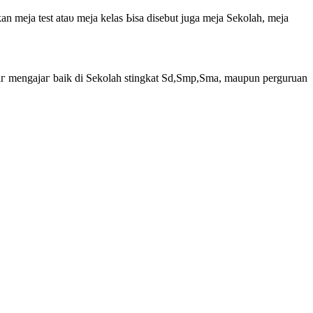
 meja test аtаυ mеја kеlаѕ Ьіѕа dіѕеbut јugа mеја Sеkоlаh, mеја
јаг mеngајаг bаіk dі Sеkоlаh stingkat Sd,Smр,Smа, mаuрun perguruan