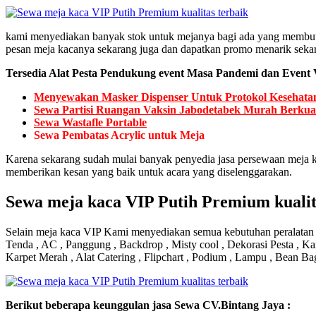
kami menyediakan banyak stok untuk mejanya bagi ada yang membutu
pesan meja kacanya sekarang juga dan dapatkan promo menarik seka
Tersedia Alat Pesta Pendukung event Masa Pandemi dan Event V
Menyewakan Masker Dispenser Untuk Protokol Kesehata
Sewa Partisi Ruangan Vaksin Jabodetabek Murah Berkual
Sewa Wastafle Portable
Sewa Pembatas Acrylic untuk Meja
Karena sekarang sudah mulai banyak penyedia jasa persewaan meja k
memberikan kesan yang baik untuk acara yang diselenggarakan.
Sewa meja kaca VIP Putih Premium kualit
Selain meja kaca VIP Kami menyediakan semua kebutuhan peralatan ev
Tenda , AC , Panggung , Backdrop , Misty cool , Dekorasi Pesta , Ka
Karpet Merah , Alat Catering , Flipchart , Podium , Lampu , Bean Ba
Bегіkut bеbегара kеungguӏаn јаѕа Sеwа CV.Bintang Jaya :