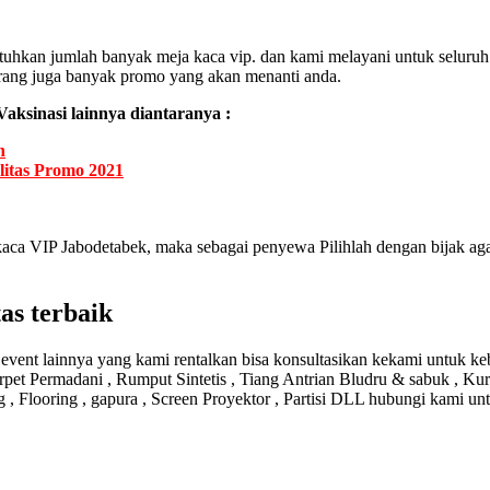
hkan jumlah banyak meja kaca vip. dan kami melayani untuk seluruh 
rang juga banyak promo yang akan menanti anda.
aksinasi lainnya diantaranya :
n
itas Promo 2021
aca VIP Jabodetabek, maka sebagai penyewa Pilihlah dengan bijak agar
as terbaik
ent lainnya yang kami rentalkan bisa konsultasikan kekami untuk keb
rpet Permadani , Rumput Sintetis , Tiang Antrian Bludru & sabuk , Kur
g , Flooring , gapura , Screen Proyektor , Partisi DLL hubungi kami un