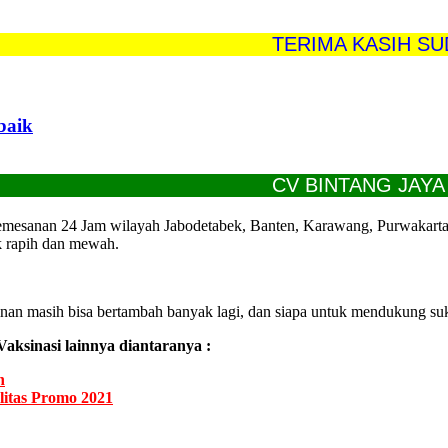
TERIMA KASIH SUDAH 
baik
CV BINTANG JAYA REN
mesanan 24 Jam wilayah Jabodetabek, Banten, Karawang, Purwakarta da
k rapih dan mewah.
kinan masih bisa bertambah banyak lagi, dan siapa untuk mendukung su
aksinasi lainnya diantaranya :
n
itas Promo 2021