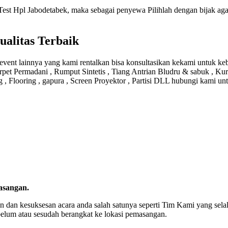
st Hpl Jabodetabek, maka sebagai penyewa Pilihlah dengan bijak agar
alitas Terbaik
ent lainnya yang kami rentalkan bisa konsultasikan kekami untuk keb
rpet Permadani , Rumput Sintetis , Tiang Antrian Bludru & sabuk , Kur
g , Flooring , gapura , Screen Proyektor , Partisi DLL hubungi kami un
asangan.
 dan kesuksesan acara anda salah satunya seperti Tim Kami yang sel
belum atau sesudah berangkat ke lokasi pemasangan.