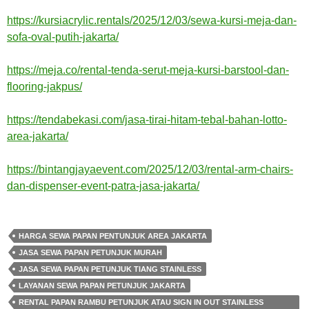
https://kursiacrylic.rentals/2025/12/03/sewa-kursi-meja-dan-
sofa-oval-putih-jakarta/
https://meja.co/rental-tenda-serut-meja-kursi-barstool-dan-
flooring-jakpus/
https://tendabekasi.com/jasa-tirai-hitam-tebal-bahan-lotto-
area-jakarta/
https://bintangjayaevent.com/2025/12/03/rental-arm-chairs-
dan-dispenser-event-patra-jasa-jakarta/
HARGA SEWA PAPAN PENTUNJUK AREA JAKARTA
JASA SEWA PAPAN PETUNJUK MURAH
JASA SEWA PAPAN PETUNJUK TIANG STAINLESS
LAYANAN SEWA PAPAN PETUNJUK JAKARTA
RENTAL PAPAN RAMBU PETUNJUK ATAU SIGN IN OUT STAINLESS