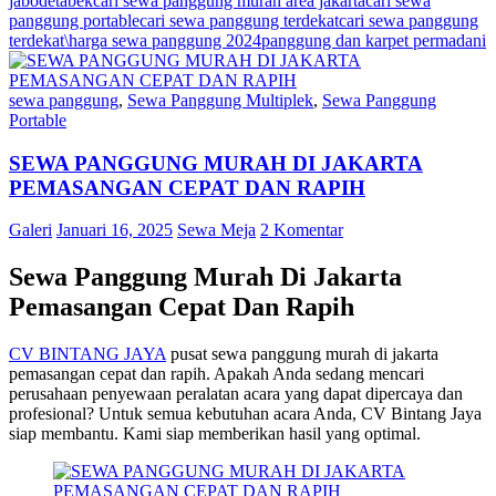
jabodetabek
cari sewa panggung murah area jakarta
cari sewa
panggung portable
cari sewa panggung terdekat
cari sewa panggung
terdekat\
harga sewa panggung 2024
panggung dan karpet permadani
sewa panggung
,
Sewa Panggung Multiplek
,
Sewa Panggung
Portable
SEWA PANGGUNG MURAH DI JAKARTA
PEMASANGAN CEPAT DAN RAPIH
Galeri
Januari 16, 2025
Sewa Meja
2 Komentar
Sewa Panggung Murah Di Jakarta
Pemasangan Cepat Dan Rapih
CV BINTANG JAYA
pusat sewa panggung murah di jakarta
pemasangan cepat dan rapih. Apakah Anda sedang mencari
perusahaan penyewaan peralatan acara yang dapat dipercaya dan
profesional? Untuk semua kebutuhan acara Anda, CV Bintang Jaya
siap membantu. Kami siap memberikan hasil yang optimal.