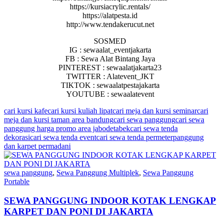
https://kursiacrylic.rentals/
https://alatpesta.id
http://www.tendakerucut.net
SOSMED
IG : sewaalat_eventjakarta
FB : Sewa Alat Bintang Jaya
PINTEREST : sewaalatjakarta23
TWITTER : Alatevent_JKT
TIKTOK : sewaalatpestajakarta
YOUTUBE : sewaalatevent
cari kursi kafe
cari kursi kuliah lipat
cari meja dan kursi seminar
cari
meja dan kursi taman area bandung
cari sewa panggung
cari sewa
panggung harga promo area jabodetabek
cari sewa tenda
dekorasi
cari sewa tenda event
cari sewa tenda permeter
panggung
dan karpet permadani
sewa panggung
,
Sewa Panggung Multiplek
,
Sewa Panggung
Portable
SEWA PANGGUNG INDOOR KOTAK LENGKAP
KARPET DAN PONI DI JAKARTA