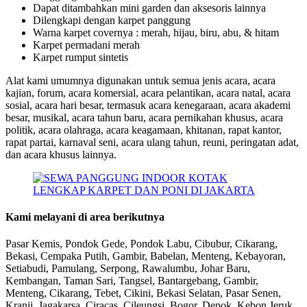
Dapat ditambahkan mini garden dan aksesoris lainnya
Dilengkapi dengan karpet panggung
Warna karpet covernya : merah, hijau, biru, abu, & hitam
Karpet permadani merah
Karpet rumput sintetis
Alat kami umumnya digunakan untuk semua jenis acara, acara
kajian, forum, acara komersial, acara pelantikan, acara natal, acara
sosial, acara hari besar, termasuk acara kenegaraan, acara akademi
besar, musikal, acara tahun baru, acara pernikahan khusus, acara
politik, acara olahraga, acara keagamaan, khitanan, rapat kantor,
rapat partai, karnaval seni, acara ulang tahun, reuni, peringatan adat,
dan acara khusus lainnya.
Kami melayani di area berikutnya
Pasar Kemis, Pondok Gede, Pondok Labu, Cibubur, Cikarang,
Bekasi, Cempaka Putih, Gambir, Babelan, Menteng, Kebayoran,
Setiabudi, Pamulang, Serpong, Rawalumbu, Johar Baru,
Kembangan, Taman Sari, Tangsel, Bantargebang, Gambir,
Menteng, Cikarang, Tebet, Cikini, Bekasi Selatan, Pasar Senen,
Kranji, Jagakarsa, Ciracas, Cileungsi, Bogor, Depok, Kebon Jeruk,