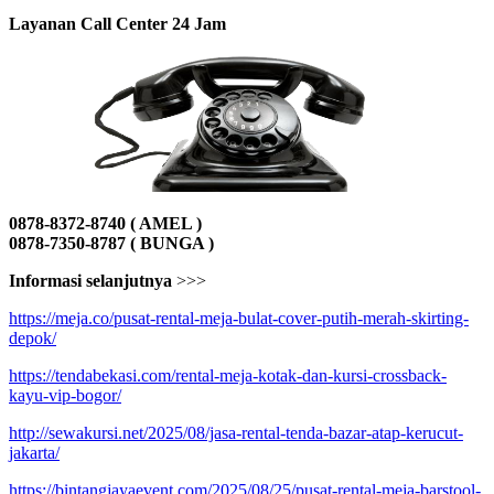
Layanan Call Center 24 Jam
0878-8372-8740 ( AMEL )
0878-7350-8787 ( BUNGA )
Informasi selanjutnya
>>>
https://meja.co/pusat-rental-meja-bulat-cover-putih-merah-skirting-
depok/
https://tendabekasi.com/rental-meja-kotak-dan-kursi-crossback-
kayu-vip-bogor/
http://sewakursi.net/2025/08/jasa-rental-tenda-bazar-atap-kerucut-
jakarta/
https://bintangjayaevent.com/2025/08/25/pusat-rental-meja-barstool-