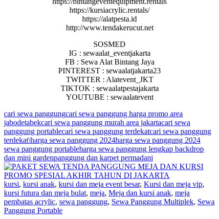
https://bintangeventequipment.rentals
https://kursiacrylic.rentals/
https://alatpesta.id
http://www.tendakerucut.net
SOSMED
IG : sewaalat_eventjakarta
FB : Sewa Alat Bintang Jaya
PINTEREST : sewaalatjakarta23
TWITTER : Alatevent_JKT
TIKTOK : sewaalatpestajakarta
YOUTUBE : sewaalatevent
cari sewa panggung
cari sewa panggung harga promo area
jabodetabek
cari sewa panggung murah area jakarta
cari sewa
panggung portable
cari sewa panggung terdekat
cari sewa panggung
terdekat\
harga sewa panggung 2024
harga sewa panggung 2024
sewa panggung portable
harga sewa panggung lengkap backdrop
dan mini garden
panggung dan karpet permadani
kursi
,
kursi anak
,
kursi dan meja event besar
,
Kursi dan meja vip
,
kursi futura dan meja bulat
,
meja
,
Meja dan kursi anak
,
meja
pembatas acrylic
,
sewa panggung
,
Sewa Panggung Multiplek
,
Sewa
Panggung Portable