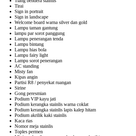
Tiang bendera stainlis
Tirai
Sign in portrait
Sign in landscape
Welcome board warna silver dan gold
Lampu taman gantung
lampu par sorot panggung
Lampu penerangan tenda
Lampu bintang
Lampu hias bola
Lampu fairy light
Lampu sorot penerangan
AC standing
Misty fan
Kipas angin
Partisi R8 / penyekat ruangan
Sirine
Gong peresmian
Podium VIP kayu jati
Podium kerangka stainlis warna coklat
Podium kerangka stainlis lapis kalep hitam
Podium akrilik kaki stainlis
Kaca rias
Nomor meja stainlis
Toples permen