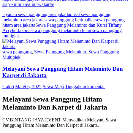
siap-kirim-area-purwakarta/
layanan sewa panggung area jakarta
pusat sewa panggung
melaminto area jakarta
sewa panggung berkualitas
sewa panggung
hitam area jakarta
Sewa Panggung Melaminto dan Kursi Tiffany
Acrylic Jakarta
sewa panggung melaminto hitam
sewa panggung
multiplek
sewa panggung
,
Sewa Panggung Melaminto
,
Sewa Panggung
Multiplek
Melayani Sewa Panggung Hitam Melaminto Dan
Karpet di Jakarta
Galeri
Maret 6, 2025
Sewa Meja
Tinggalkan komentar
Melayani Sewa Panggung Hitam
Melaminto Dan Karpet di Jakarta
CV.BINTANG JAYA EVENT Menyedikan Melayani Sewa
Panggung Hitam Melaminto Dan Karpet di Jakarta.