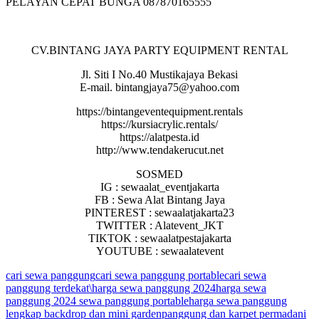
PELAYAN CEPAT BUNGA 087870165555
CV.BINTANG JAYA PARTY EQUIPMENT RENTAL
Jl. Siti I No.40 Mustikajaya Bekasi
E-mail. bintangjaya75@yahoo.com
https://bintangeventequipment.rentals
https://kursiacrylic.rentals/
https://alatpesta.id
http://www.tendakerucut.net
SOSMED
IG : sewaalat_eventjakarta
FB : Sewa Alat Bintang Jaya
PINTEREST : sewaalatjakarta23
TWITTER : Alatevent_JKT
TIKTOK : sewaalatpestajakarta
YOUTUBE : sewaalatevent
cari sewa panggung
cari sewa panggung portable
cari sewa
panggung terdekat\
harga sewa panggung 2024
harga sewa
panggung 2024 sewa panggung portable
harga sewa panggung
lengkap backdrop dan mini garden
panggung dan karpet permadani