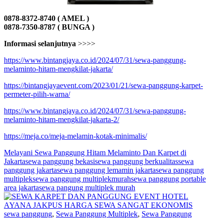
0878-8372-8740 ( AMEL )
0878-7350-8787 ( BUNGA )
Informasi selanjutnya
>>>>
https://www.bintangjaya.co.id/2024/07/31/sewa-panggung-
melaminto-hitam-mengkilat-jakarta/
https://bintangjayaevent.com/2023/01/21/sewa-panggung-karpet-
permeter-pilih-warna/
https://www.bintangjaya.co.id/2024/07/31/sewa-panggung-
melaminto-hitam-mengkilat-jakarta-2/
https://meja.co/meja-melamin-kotak-minimalis/
Melayani Sewa Panggung Hitam Melaminto Dan Karpet di
Jakarta
sewa panggung bekasi
sewa panggung berkualitas
sewa
panggung jakarta
sewa panggung lemamin jakarta
sewa panggung
multiplek
sewa panggung multiplekmurah
sewa panggung portable
area jakarta
sewa pangung multiplek murah
sewa panggung
,
Sewa Panggung Multiplek
,
Sewa Panggung