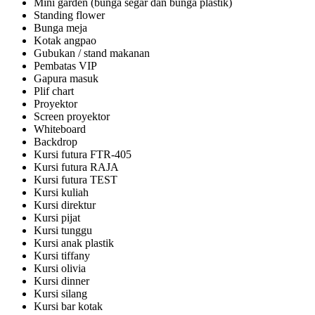
Mini garden (bunga segar dan bunga plastik)
Standing flower
Bunga meja
Kotak angpao
Gubukan / stand makanan
Pembatas VIP
Gapura masuk
Plif chart
Proyektor
Screen proyektor
Whiteboard
Backdrop
Kursi futura FTR-405
Kursi futura RAJA
Kursi futura TEST
Kursi kuliah
Kursi direktur
Kursi pijat
Kursi tunggu
Kursi anak plastik
Kursi tiffany
Kursi olivia
Kursi dinner
Kursi silang
Kursi bar kotak