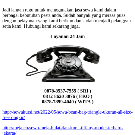
Jadi jangan ragu untuk menggunakan jasa sewa kami dalam
berbagai kebutuhan pesta anda. Sudah banyak yang merasa puas
dengan pelayanan yang kami berikan dan sudah menjadi pelanggan
setia kami. Hubungi kami sekarang juga.
Layanan 24 Jam
0878-8537-7555 ( SRI )
0812-8620-3076 ( EKO )
0878-7899-4040 ( WITA )
http://sewakursi.net/2022/05/sewa-bean-bag-triangle-ukuran-all-size-
free-ongkir/
http://meja.co/sewa-meja-bulat-dan-kursi-tiffany-model-terbaru-
jakarta/