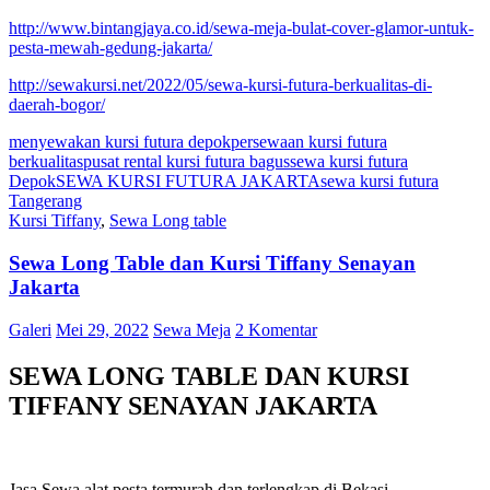
http://www.bintangjaya.co.id/sewa-meja-bulat-cover-glamor-untuk-
pesta-mewah-gedung-jakarta/
http://sewakursi.net/2022/05/sewa-kursi-futura-berkualitas-di-
daerah-bogor/
menyewakan kursi futura depok
persewaan kursi futura
berkualitas
pusat rental kursi futura bagus
sewa kursi futura
Depok
SEWA KURSI FUTURA JAKARTA
sewa kursi futura
Tangerang
Kursi Tiffany
,
Sewa Long table
Sewa Long Table dan Kursi Tiffany Senayan
Jakarta
Galeri
Mei 29, 2022
Sewa Meja
2 Komentar
SEWA LONG TABLE DAN KURSI
TIFFANY SENAYAN JAKARTA
Jasa Sewa alat pesta termurah dan terlengkap di Bekasi