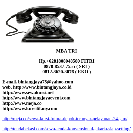
MBA TRI
Hp.+6281808048580 FITRI
0878-8537-7555 ( SRI )
0812-8620-3076 ( EKO )
E-mail. bintangjaya75@yahoo.com
web. http://www.bintangjaya.co.id
http://www.sewakursi.net
http://www.bintangjayaevent.com
http://www.meja.co
http://www.kursitifany.com
http://meja.co/sewa-kursi-futura-depok-teranyar-pelayanan-24-jam/
http://tendabekasi.com/sewa-tenda-konvensional-jakarta-siap-setting/