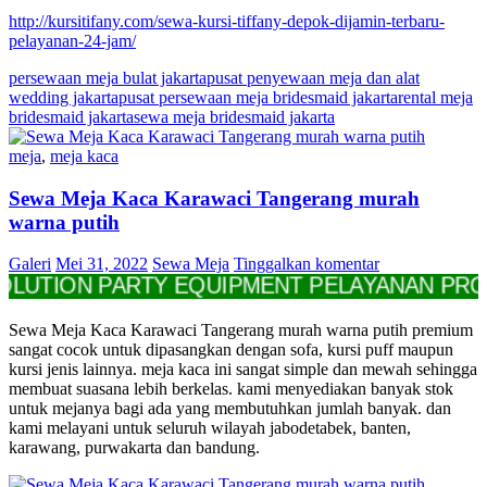
http://kursitifany.com/sewa-kursi-tiffany-depok-dijamin-terbaru-
pelayanan-24-jam/
persewaan meja bulat jakarta
pusat penyewaan meja dan alat
wedding jakarta
pusat persewaan meja bridesmaid jakarta
rental meja
bridesmaid jakarta
sewa meja bridesmaid jakarta
meja
,
meja kaca
Sewa Meja Kaca Karawaci Tangerang murah
warna putih
Galeri
Mei 31, 2022
Sewa Meja
Tinggalkan komentar
ON PARTY EQUIPMENT PELAYANAN PROFESION
Sewa Meja Kaca Karawaci Tangerang murah warna putih premium
sangat cocok untuk dipasangkan dengan sofa, kursi puff maupun
kursi jenis lainnya. meja kaca ini sangat simple dan mewah sehingga
membuat suasana lebih berkelas. kami menyediakan banyak stok
untuk mejanya bagi ada yang membutuhkan jumlah banyak. dan
kami melayani untuk seluruh wilayah jabodetabek, banten,
karawang, purwakarta dan bandung.