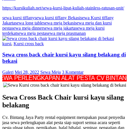
https://kursikuliah.net/sewa-kursi-lipat-kuliah-stainless-ratusan-unit/
sewa kursi tiffany
sewa kursi tiffany Bekasi
sewa Kursi tiffany
Jakarta
sewa long table
sewa meja bekasi
sewa meja dan kursi
pesta
sewa meja dinner
sewa meja jakarta
sewa meja kursi
terdekat
sewa meja pesta
sewa meja prasmanan
kursi
,
Kursi cross back
Sewa cross back chair kursi kayu silang belakang di
bekasi
Galeri
Mei 28, 2022
Sewa Meja
3 Komentar
ERLENGKAPAN ALAT PESTA CV BINTANG JAYA
Sewa Cross Back Chair kursi kayu silang
belakang
Cv. Bintang Jaya Party rental equipment merupakan pusat penyedia
jasa sewa perlengkapan alat pesta siap suport semua acara seperti
pesta ulnag tahun, pernikahan, halal bihalal, seminar, pengajian dan