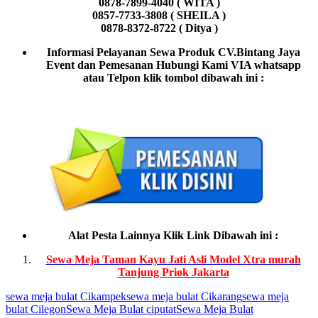
0878-7899-4040 ( WITA )
0857-7733-3808 ( SHEILA )
0878-8372-8722 ( Ditya )
Informasi Pelayanan Sewa Produk CV.Bintang Jaya
Event dan Pemesanan Hubungi Kami VIA whatsapp
atau Telpon klik tombol dibawah ini :
Alat Pesta Lainnya Klik Link Dibawah ini :
Sewa Meja Taman Kayu Jati Asli Model Xtra murah
Tanjung Priok Jakarta
sewa meja bulat Cikampek
sewa meja bulat Cikarang
sewa meja
bulat Cilegon
Sewa Meja Bulat ciputat
Sewa Meja Bulat