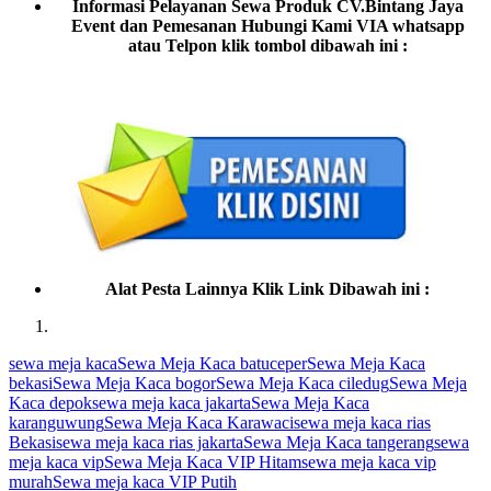
Informasi Pelayanan Sewa Produk CV.Bintang Jaya
Event dan Pemesanan Hubungi Kami VIA whatsapp
atau Telpon klik tombol dibawah ini :
Alat Pesta Lainnya Klik Link Dibawah ini :
sewa meja kaca
Sewa Meja Kaca batuceper
Sewa Meja Kaca
bekasi
Sewa Meja Kaca bogor
Sewa Meja Kaca ciledug
Sewa Meja
Kaca depok
sewa meja kaca jakarta
Sewa Meja Kaca
karanguwung
Sewa Meja Kaca Karawaci
sewa meja kaca rias
Bekasi
sewa meja kaca rias jakarta
Sewa Meja Kaca tangerang
sewa
meja kaca vip
Sewa Meja Kaca VIP Hitam
sewa meja kaca vip
murah
Sewa meja kaca VIP Putih