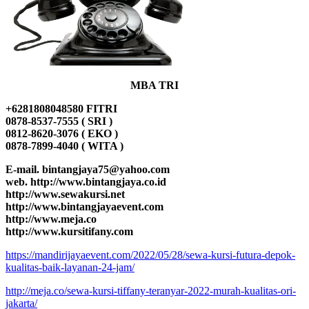
MBA TRI
+6281808048580 FITRI
0878-8537-7555 ( SRI )
0812-8620-3076 ( EKO )
0878-7899-4040 ( WITA )
E-mail. bintangjaya75@yahoo.com
web. http://www.bintangjaya.co.id
http://www.sewakursi.net
http://www.bintangjayaevent.com
http://www.meja.co
http://www.kursitifany.com
https://mandirijayaevent.com/2022/05/28/sewa-kursi-futura-depok-
kualitas-baik-layanan-24-jam/
http://meja.co/sewa-kursi-tiffany-teranyar-2022-murah-kualitas-ori-
jakarta/