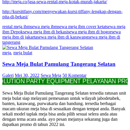
http://meja.co/jasa-sewa-rental-meja-kotak-murah-jakarta/
http://kursitifany.com/menyewakan-kursi-tiffany-lengkap-dengan-
pita-di-bekasi/
rental meja ibm
sewa meja ibm
sewa meja ibm cover ketat
sewa meja
ibm Depok
sewa meja ibm di bekasi
sewa meja ibm di bogor
sewa
meja ibm di jakarta
sewa meja ibm di karawang
sewa meja ibm di
tangerang
meja
,
meja bulat
Sewa Meja Bulat Pamulang Tangerang Selatan
Galeri
Mei 30, 2022
Sewa Meja
50 Komentar
ON PARTY EQUIPMENT PELAYANAN PROFESION
Sewa Meja Bulat Pamulang Tangerang Selatan tersedia ratusan unit
meja bulat siap melayani pemesanan untuk wilayah jabodetabek,
banten, karawang, purwakarta dan bandung. tersedia berbagai
macam ukuran meja bisa di sesuaikan dengan tempat anda. Banyak
sekali model taplak meja bisa anda pilih sesuai selera anda atau
dengan tema acara anda. ayo pesan mejanya sekarang juga dan
dapatkan promo di tahun 2022 ini.