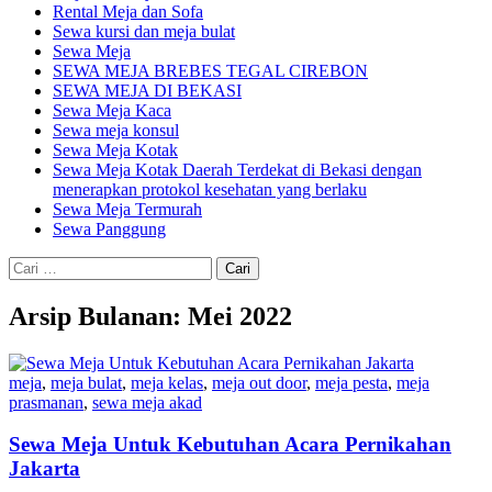
Rental Meja dan Sofa
Sewa kursi dan meja bulat
Sewa Meja
SEWA MEJA BREBES TEGAL CIREBON
SEWA MEJA DI BEKASI
Sewa Meja Kaca
Sewa meja konsul
Sewa Meja Kotak
Sewa Meja Kotak Daerah Terdekat di Bekasi dengan
menerapkan protokol kesehatan yang berlaku
Sewa Meja Termurah
Sewa Panggung
Cari
untuk:
Arsip Bulanan: Mei 2022
meja
,
meja bulat
,
meja kelas
,
meja out door
,
meja pesta
,
meja
prasmanan
,
sewa meja akad
Sewa Meja Untuk Kebutuhan Acara Pernikahan
Jakarta