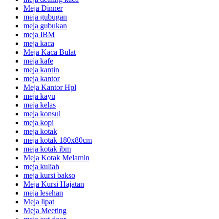
Meja Dinner
meja gubugan
meja gubukan
meja IBM
meja kaca
Meja Kaca Bulat
meja kafe
meja kantin
meja kantor
Meja Kantor Hpl
meja kayu
meja kelas
meja konsul
meja kopi
meja kotak
meja kotak 180x80cm
meja kotak ibm
Meja Kotak Melamin
meja kuliah
meja kursi bakso
Meja Kursi Hajatan
meja lesehan
Meja lipat
Meja Meeting