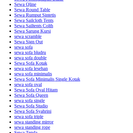
Sewa Qline
Sewa Round Table
Sewa Rumput Sintetis
Sewa Sailcloth Tents
Sewa Sailtents Colth
Sewa Sarung Kursi
sewa scramble
Sewa Sign Out
sewa sofa
sewa sofa bludru
sewa sofa double
Sewa Sofa Kotak
sewa sofa lesehan
sewa sofa minimalis
Sewa Sofa Minimalis Single Kotak
sewa sofa oval
Sewa Sofa Oval Hitam
Sewa Sofa Queen
sewa sofa single
Sewa Sofa Studio
Sewa Sofa Syahrini
sewa sofa triple
sewa standing mirror
sewa standing rope
Sewa Tenda