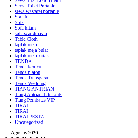
Sewa Tirai Lotto Hitam
Sewa Toilet Portable
sewa wastafel portable
Sign in
Sofa
Sofa hitam
sofa scandinavia
Table Cloth
taplak meja
taplak meja bulat
taplak meja kotak
TENDA
Tenda kerucut
Tenda plafon
Tenda Transparan
Tenda Wedding
TIANG ANTRIAN
Tiang Antrian Tali Tarik
Tiang Pembatas VIP
TIRAI
TIRAI
TIRAI PESTA
Uncategorized
Agustus 2026