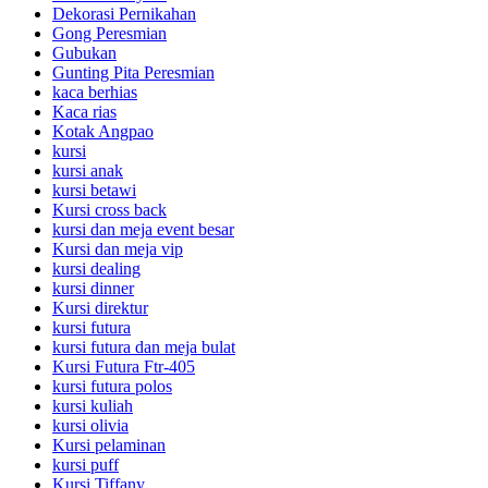
Dekorasi Pernikahan
Gong Peresmian
Gubukan
Gunting Pita Peresmian
kaca berhias
Kaca rias
Kotak Angpao
kursi
kursi anak
kursi betawi
Kursi cross back
kursi dan meja event besar
Kursi dan meja vip
kursi dealing
kursi dinner
Kursi direktur
kursi futura
kursi futura dan meja bulat
Kursi Futura Ftr-405
kursi futura polos
kursi kuliah
kursi olivia
Kursi pelaminan
kursi puff
Kursi Tiffany