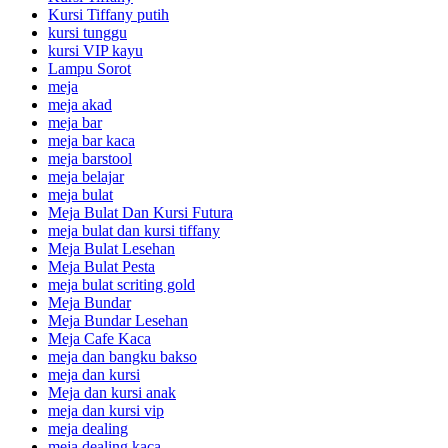
Kursi Tiffany putih
kursi tunggu
kursi VIP kayu
Lampu Sorot
meja
meja akad
meja bar
meja bar kaca
meja barstool
meja belajar
meja bulat
Meja Bulat Dan Kursi Futura
meja bulat dan kursi tiffany
Meja Bulat Lesehan
Meja Bulat Pesta
meja bulat scriting gold
Meja Bundar
Meja Bundar Lesehan
Meja Cafe Kaca
meja dan bangku bakso
meja dan kursi
Meja dan kursi anak
meja dan kursi vip
meja dealing
meja dealing kaca