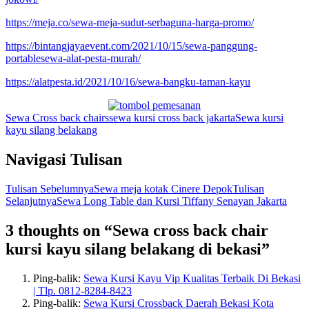
https://meja.co/sewa-meja-sudut-serbaguna-harga-promo/
https://bintangjayaevent.com/2021/10/15/sewa-panggung-
portablesewa-alat-pesta-murah/
https://alatpesta.id/2021/10/16/sewa-bangku-taman-kayu
Sewa Cross back chairs
sewa kursi cross back jakarta
Sewa kursi
kayu silang belakang
Navigasi Tulisan
Tulisan Sebelumnya
Sewa meja kotak Cinere Depok
Tulisan
Selanjutnya
Sewa Long Table dan Kursi Tiffany Senayan Jakarta
3 thoughts on “Sewa cross back chair
kursi kayu silang belakang di bekasi”
Ping-balik:
Sewa Kursi Kayu Vip Kualitas Terbaik Di Bekasi
| Tlp. 0812-8284-8423
Ping-balik:
Sewa Kursi Crossback Daerah Bekasi Kota