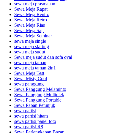
sewa meja prasmanan
Sewa Meja Rapat
Sewa Meja Rentro
Sewa Meja Retro
Sewa Meja Rias
Sewa Meja Saji
Sewa Meja Seminar
sewa meja single
sewa meja skirting
sewa meja sudut
Sewa meja sudut dan sofa oval
sewa meja taman
sewa meja taman 2in1
Sewa Meja Test
Sewa Misty Cool
sewa panggung
Sewa Panggung Melaminto
Sewa Panggung Multiplek
Sewa Panggung Portable
Sewa Papan Petunjuk
sewa partisi
sewa partisi hitam
sewa partisi panel foto
sewa partisi R8
Sewa Perlengkapan Bazar