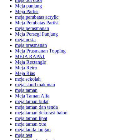
meja out door
Meja panjang
Meja Partisi
meja pembatas acrylic
Meja Pembatas Partisi
meja perasmanan
Meja Persegi Panjang
meja pesta
meja prasmanan
Meja Prasmanan Topping
MEJA RAPAT
Meja Rectangle
Meja Retro
Meja Rias
meja sekolah
meja stand makanan
meja taman
Meja Taman Alfa
meja taman bulat
meja taman dan tenda
meja taman dekorasi balon
meja taman lipat
meja taman xtra
meja tanda tangan
meja test