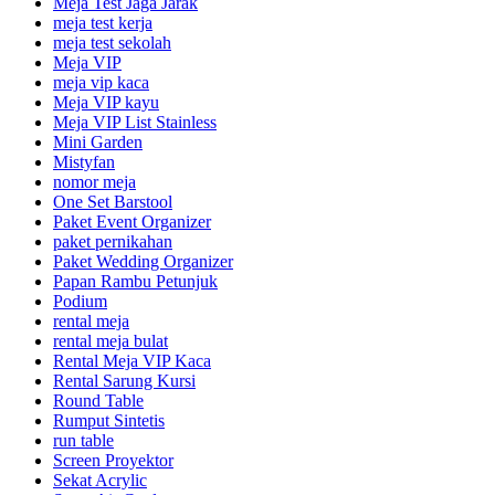
Meja Test Jaga Jarak
meja test kerja
meja test sekolah
Meja VIP
meja vip kaca
Meja VIP kayu
Meja VIP List Stainless
Mini Garden
Mistyfan
nomor meja
One Set Barstool
Paket Event Organizer
paket pernikahan
Paket Wedding Organizer
Papan Rambu Petunjuk
Podium
rental meja
rental meja bulat
Rental Meja VIP Kaca
Rental Sarung Kursi
Round Table
Rumput Sintetis
run table
Screen Proyektor
Sekat Acrylic